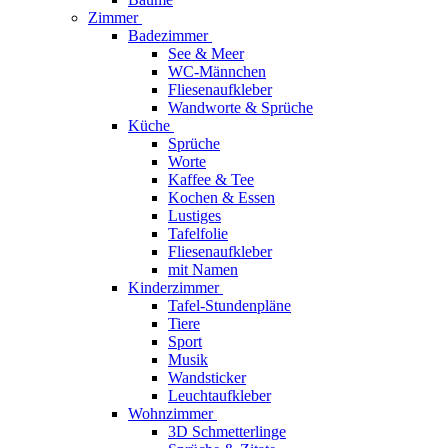
Zimmer
Badezimmer
See & Meer
WC-Männchen
Fliesenaufkleber
Wandworte & Sprüche
Küche
Sprüche
Worte
Kaffee & Tee
Kochen & Essen
Lustiges
Tafelfolie
Fliesenaufkleber
mit Namen
Kinderzimmer
Tafel-Stundenpläne
Tiere
Sport
Musik
Wandsticker
Leuchtaufkleber
Wohnzimmer
3D Schmetterlinge