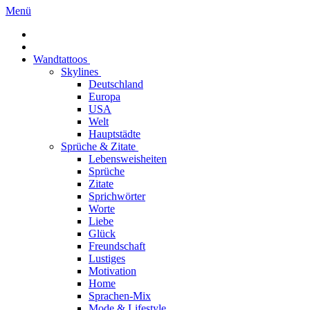
Menü
Wandtattoos
Skylines
Deutschland
Europa
USA
Welt
Hauptstädte
Sprüche & Zitate
Lebensweisheiten
Sprüche
Zitate
Sprichwörter
Worte
Liebe
Glück
Freundschaft
Lustiges
Motivation
Home
Sprachen-Mix
Mode & Lifestyle