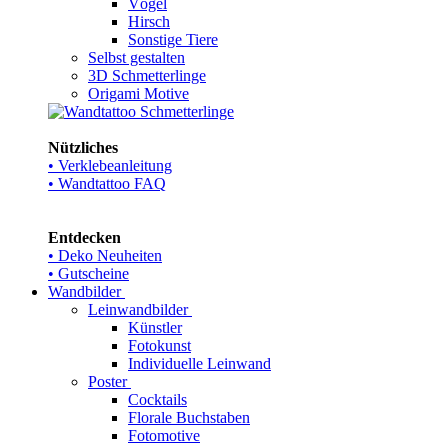
Vögel
Hirsch
Sonstige Tiere
Selbst gestalten
3D Schmetterlinge
Origami Motive
Nützliches
• Verklebeanleitung
• Wandtattoo FAQ
Entdecken
• Deko Neuheiten
• Gutscheine
Wandbilder
Leinwandbilder
Künstler
Fotokunst
Individuelle Leinwand
Poster
Cocktails
Florale Buchstaben
Fotomotive