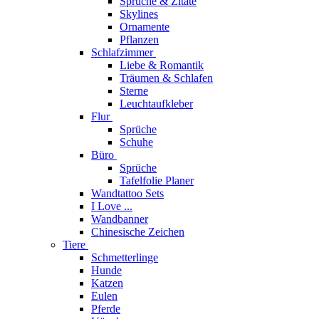
Sprüche & Zitate
Skylines
Ornamente
Pflanzen
Schlafzimmer
Liebe & Romantik
Träumen & Schlafen
Sterne
Leuchtaufkleber
Flur
Sprüche
Schuhe
Büro
Sprüche
Tafelfolie Planer
Wandtattoo Sets
I Love ...
Wandbanner
Chinesische Zeichen
Tiere
Schmetterlinge
Hunde
Katzen
Eulen
Pferde