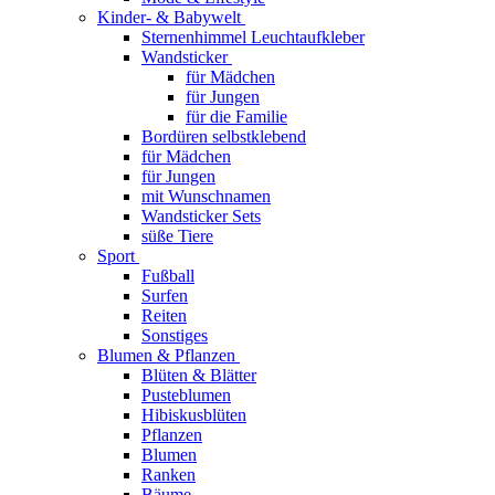
Kinder- & Babywelt
Sternenhimmel Leuchtaufkleber
Wandsticker
für Mädchen
für Jungen
für die Familie
Bordüren selbstklebend
für Mädchen
für Jungen
mit Wunschnamen
Wandsticker Sets
süße Tiere
Sport
Fußball
Surfen
Reiten
Sonstiges
Blumen & Pflanzen
Blüten & Blätter
Pusteblumen
Hibiskusblüten
Pflanzen
Blumen
Ranken
Bäume