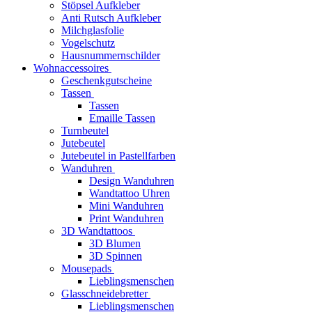
Stöpsel Aufkleber
Anti Rutsch Aufkleber
Milchglasfolie
Vogelschutz
Hausnummernschilder
Wohnaccessoires
Geschenkgutscheine
Tassen
Tassen
Emaille Tassen
Turnbeutel
Jutebeutel
Jutebeutel in Pastellfarben
Wanduhren
Design Wanduhren
Wandtattoo Uhren
Mini Wanduhren
Print Wanduhren
3D Wandtattoos
3D Blumen
3D Spinnen
Mousepads
Lieblingsmenschen
Glasschneidebretter
Lieblingsmenschen