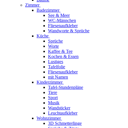
Zimmer
Badezimmer
See & Meer
WC-Männchen
Fliesenaufkleber
Wandworte & Sprüche
Küche
Sprüche
Worte
Kaffee & Tee
Kochen & Essen
Lustiges
Tafelfolie
Fliesenaufkleber
mit Namen
Kinderzimmer
Tafel-Stundenpläne
Tiere
Sport
Musik
Wandsticker
Leuchtaufkleber
Wohnzimmer
3D Schmetterlinge