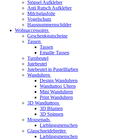
Stöpsel Aufkleber
Anti Rutsch Aufkleber
Milchglasfolie
Vogelschutz
Hausnummernschilder
Wohnaccessoires
Geschenkgutscheine
Tassen
Tassen
Emaille Tassen
Turnbeutel
Jutebeutel
Jutebeutel in Pastellfarben
Wanduhren
Design Wanduhren
Wandtattoo Uhren
Mini Wanduhren
Print Wanduhren
3D Wandtattoos
3D Blumen
3D Spinnen
Mousepads
Lieblingsmenschen
Glasschneidebretter
Lieblingsmenschen