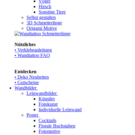
Vögel
Hirsch
Sonstige Tiere
Selbst gestalten
3D Schmetterlinge
Origami Motive
Nützliches
• Verklebeanleitung
• Wandtattoo FAQ
Entdecken
• Deko Neuheiten
• Gutscheine
Wandbilder
Leinwandbilder
Künstler
Fotokunst
Individuelle Leinwand
Poster
Cocktails
Florale Buchstaben
Fotomotive