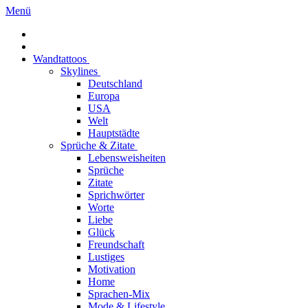
Menü
Wandtattoos
Skylines
Deutschland
Europa
USA
Welt
Hauptstädte
Sprüche & Zitate
Lebensweisheiten
Sprüche
Zitate
Sprichwörter
Worte
Liebe
Glück
Freundschaft
Lustiges
Motivation
Home
Sprachen-Mix
Mode & Lifestyle