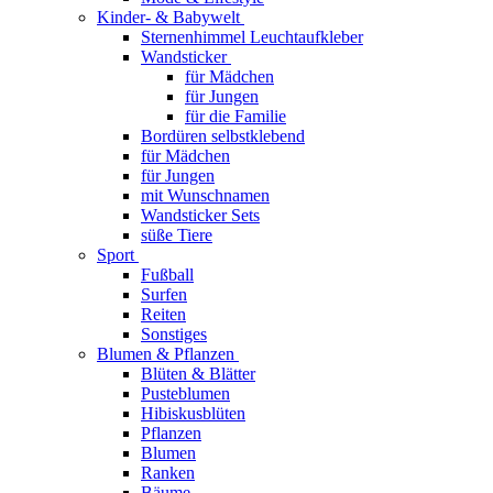
Kinder- & Babywelt
Sternenhimmel Leuchtaufkleber
Wandsticker
für Mädchen
für Jungen
für die Familie
Bordüren selbstklebend
für Mädchen
für Jungen
mit Wunschnamen
Wandsticker Sets
süße Tiere
Sport
Fußball
Surfen
Reiten
Sonstiges
Blumen & Pflanzen
Blüten & Blätter
Pusteblumen
Hibiskusblüten
Pflanzen
Blumen
Ranken
Bäume