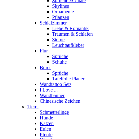
Sprüche & Zitate
Skylines
Ornamente
Pflanzen
Schlafzimmer
Liebe & Romantik
Träumen & Schlafen
Sterne
Leuchtaufkleber
Flur
Sprüche
Schuhe
Büro
Sprüche
Tafelfolie Planer
Wandtattoo Sets
I Love ...
Wandbanner
Chinesische Zeichen
Tiere
Schmetterlinge
Hunde
Katzen
Eulen
Pferde