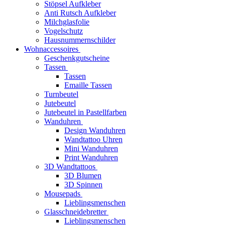
Stöpsel Aufkleber
Anti Rutsch Aufkleber
Milchglasfolie
Vogelschutz
Hausnummernschilder
Wohnaccessoires
Geschenkgutscheine
Tassen
Tassen
Emaille Tassen
Turnbeutel
Jutebeutel
Jutebeutel in Pastellfarben
Wanduhren
Design Wanduhren
Wandtattoo Uhren
Mini Wanduhren
Print Wanduhren
3D Wandtattoos
3D Blumen
3D Spinnen
Mousepads
Lieblingsmenschen
Glasschneidebretter
Lieblingsmenschen