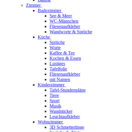
Zimmer
Badezimmer
See & Meer
WC-Männchen
Fliesenaufkleber
Wandworte & Sprüche
Küche
Sprüche
Worte
Kaffee & Tee
Kochen & Essen
Lustiges
Tafelfolie
Fliesenaufkleber
mit Namen
Kinderzimmer
Tafel-Stundenpläne
Tiere
Sport
Musik
Wandsticker
Leuchtaufkleber
Wohnzimmer
3D Schmetterlinge