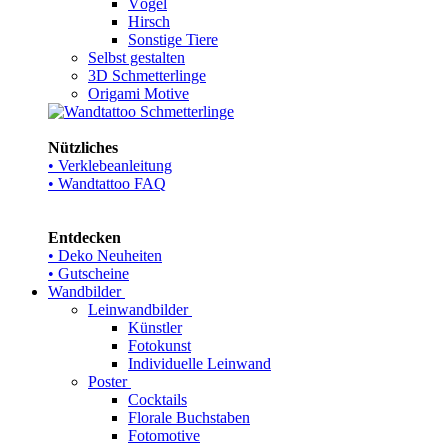
Vögel
Hirsch
Sonstige Tiere
Selbst gestalten
3D Schmetterlinge
Origami Motive
Nützliches
• Verklebeanleitung
• Wandtattoo FAQ
Entdecken
• Deko Neuheiten
• Gutscheine
Wandbilder
Leinwandbilder
Künstler
Fotokunst
Individuelle Leinwand
Poster
Cocktails
Florale Buchstaben
Fotomotive