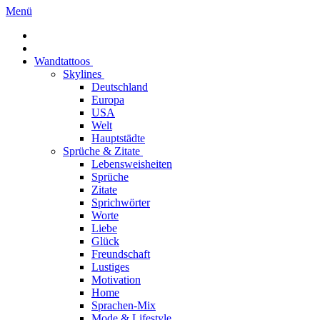
Menü
Wandtattoos
Skylines
Deutschland
Europa
USA
Welt
Hauptstädte
Sprüche & Zitate
Lebensweisheiten
Sprüche
Zitate
Sprichwörter
Worte
Liebe
Glück
Freundschaft
Lustiges
Motivation
Home
Sprachen-Mix
Mode & Lifestyle