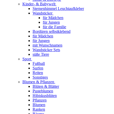
Kinder- & Babywelt
Sternenhimmel Leuchtaufkleber
Wandsticker
für Mädchen
für Jungen
für die Familie
Bordüren selbstklebend
für Mädchen
für Jungen
mit Wunschnamen
Wandsticker Sets
süße Tiere
Sport
Fußball
Surfen
Reiten
Sonstiges
Blumen & Pflanzen
Blüten & Blätter
Pusteblumen
Hibiskusblüten
Pflanzen
Blumen
Ranken
Bäume