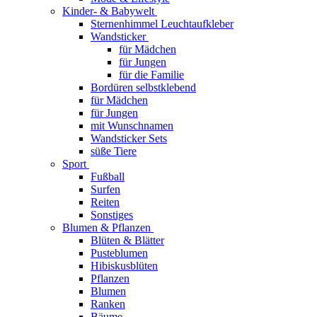
Kinder- & Babywelt
Sternenhimmel Leuchtaufkleber
Wandsticker
für Mädchen
für Jungen
für die Familie
Bordüren selbstklebend
für Mädchen
für Jungen
mit Wunschnamen
Wandsticker Sets
süße Tiere
Sport
Fußball
Surfen
Reiten
Sonstiges
Blumen & Pflanzen
Blüten & Blätter
Pusteblumen
Hibiskusblüten
Pflanzen
Blumen
Ranken
Bäume