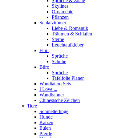
Sprüche & Zitate
Skylines
Ornamente
Pflanzen
Schlafzimmer
Liebe & Romantik
Träumen & Schlafen
Sterne
Leuchtaufkleber
Flur
Sprüche
Schuhe
Büro
Sprüche
Tafelfolie Planer
Wandtattoo Sets
I Love ...
Wandbanner
Chinesische Zeichen
Tiere
Schmetterlinge
Hunde
Katzen
Eulen
Pferde