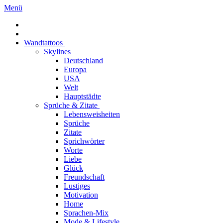
Menü
Wandtattoos
Skylines
Deutschland
Europa
USA
Welt
Hauptstädte
Sprüche & Zitate
Lebensweisheiten
Sprüche
Zitate
Sprichwörter
Worte
Liebe
Glück
Freundschaft
Lustiges
Motivation
Home
Sprachen-Mix
Mode & Lifestyle