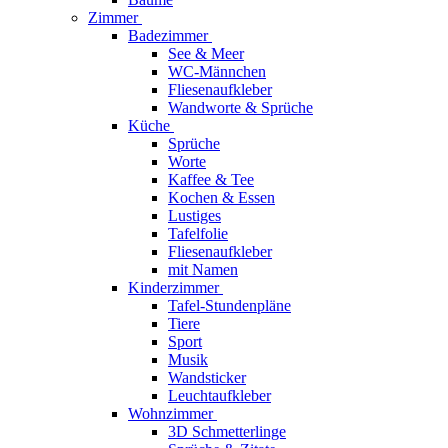
Zimmer
Badezimmer
See & Meer
WC-Männchen
Fliesenaufkleber
Wandworte & Sprüche
Küche
Sprüche
Worte
Kaffee & Tee
Kochen & Essen
Lustiges
Tafelfolie
Fliesenaufkleber
mit Namen
Kinderzimmer
Tafel-Stundenpläne
Tiere
Sport
Musik
Wandsticker
Leuchtaufkleber
Wohnzimmer
3D Schmetterlinge