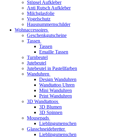
Stöpsel Aufkleber
Anti Rutsch Aufkleber
Milchglasfolie
Vogelschutz
Hausnummernschilder
Wohnaccessoires
Geschenkgutscheine
Tassen
Tassen
Emaille Tassen
Turnbeutel
Jutebeutel
Jutebeutel in Pastellfarben
Wanduhren
Design Wanduhren
Wandtattoo Uhren
Mini Wanduhren
Print Wanduhren
3D Wandtattoos
3D Blumen
3D Spinnen
Mousepads
Lieblingsmenschen
Glasschneidebretter
Lieblingsmenschen