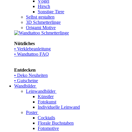
Vögel
Hirsch
Sonstige Tiere
Selbst gestalten
3D Schmetterlinge
Origami Motive
Nützliches
• Verklebeanleitung
• Wandtattoo FAQ
Entdecken
• Deko Neuheiten
• Gutscheine
Wandbilder
Leinwandbilder
Künstler
Fotokunst
Individuelle Leinwand
Poster
Cocktails
Florale Buchstaben
Fotomotive