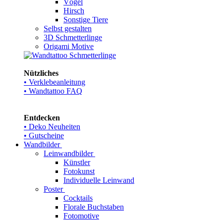
Vögel
Hirsch
Sonstige Tiere
Selbst gestalten
3D Schmetterlinge
Origami Motive
Nützliches
• Verklebeanleitung
• Wandtattoo FAQ
Entdecken
• Deko Neuheiten
• Gutscheine
Wandbilder
Leinwandbilder
Künstler
Fotokunst
Individuelle Leinwand
Poster
Cocktails
Florale Buchstaben
Fotomotive