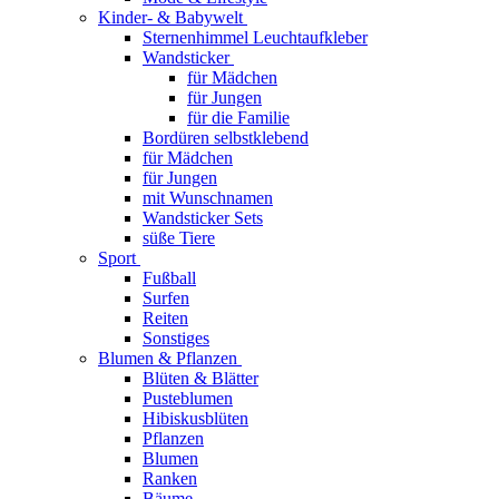
Kinder- & Babywelt
Sternenhimmel Leuchtaufkleber
Wandsticker
für Mädchen
für Jungen
für die Familie
Bordüren selbstklebend
für Mädchen
für Jungen
mit Wunschnamen
Wandsticker Sets
süße Tiere
Sport
Fußball
Surfen
Reiten
Sonstiges
Blumen & Pflanzen
Blüten & Blätter
Pusteblumen
Hibiskusblüten
Pflanzen
Blumen
Ranken
Bäume