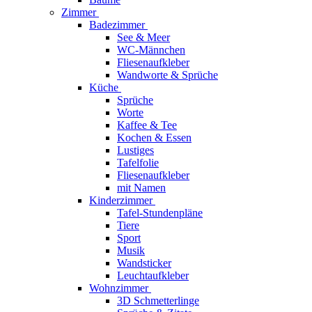
Zimmer
Badezimmer
See & Meer
WC-Männchen
Fliesenaufkleber
Wandworte & Sprüche
Küche
Sprüche
Worte
Kaffee & Tee
Kochen & Essen
Lustiges
Tafelfolie
Fliesenaufkleber
mit Namen
Kinderzimmer
Tafel-Stundenpläne
Tiere
Sport
Musik
Wandsticker
Leuchtaufkleber
Wohnzimmer
3D Schmetterlinge