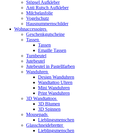
Stöpsel Aufkleber
Anti Rutsch Aufkleber
Milchglasfolie
Vogelschutz
Hausnummernschilder
Wohnaccessoires
Geschenkgutscheine
Tassen
Tassen
Emaille Tassen
Turnbeutel
Jutebeutel
Jutebeutel in Pastellfarben
Wanduhren
Design Wanduhren
Wandtattoo Uhren
Mini Wanduhren
Print Wanduhren
3D Wandtattoos
3D Blumen
3D Spinnen
Mousepads
Lieblingsmenschen
Glasschneidebretter
Lieblingsmenschen