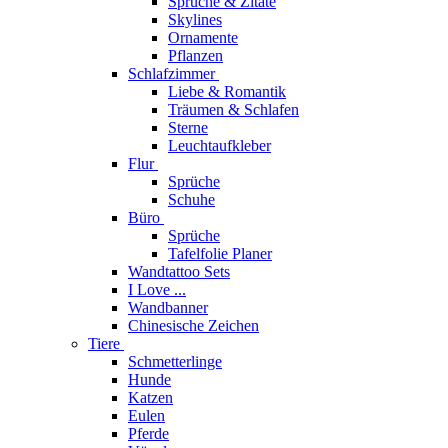
Sprüche & Zitate
Skylines
Ornamente
Pflanzen
Schlafzimmer
Liebe & Romantik
Träumen & Schlafen
Sterne
Leuchtaufkleber
Flur
Sprüche
Schuhe
Büro
Sprüche
Tafelfolie Planer
Wandtattoo Sets
I Love ...
Wandbanner
Chinesische Zeichen
Tiere
Schmetterlinge
Hunde
Katzen
Eulen
Pferde