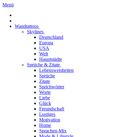
Menü
Wandtattoos
Skylines
Deutschland
Europa
USA
Welt
Hauptstädte
Sprüche & Zitate
Lebensweisheiten
Sprüche
Zitate
Sprichwörter
Worte
Liebe
Glück
Freundschaft
Lustiges
Motivation
Home
Sprachen-Mix
Mode & Lifestyle