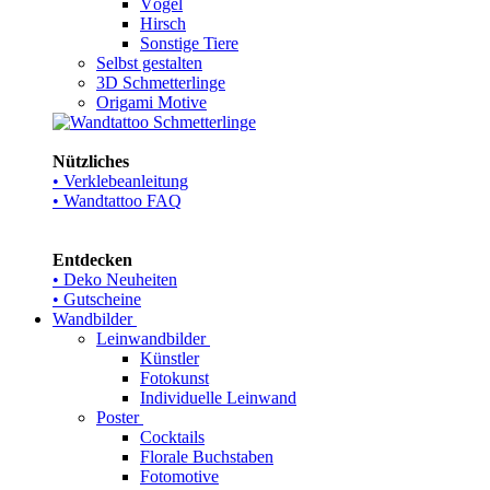
Vögel
Hirsch
Sonstige Tiere
Selbst gestalten
3D Schmetterlinge
Origami Motive
Nützliches
• Verklebeanleitung
• Wandtattoo FAQ
Entdecken
• Deko Neuheiten
• Gutscheine
Wandbilder
Leinwandbilder
Künstler
Fotokunst
Individuelle Leinwand
Poster
Cocktails
Florale Buchstaben
Fotomotive