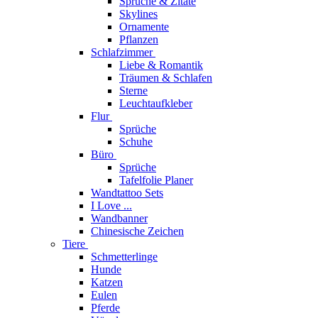
Sprüche & Zitate
Skylines
Ornamente
Pflanzen
Schlafzimmer
Liebe & Romantik
Träumen & Schlafen
Sterne
Leuchtaufkleber
Flur
Sprüche
Schuhe
Büro
Sprüche
Tafelfolie Planer
Wandtattoo Sets
I Love ...
Wandbanner
Chinesische Zeichen
Tiere
Schmetterlinge
Hunde
Katzen
Eulen
Pferde