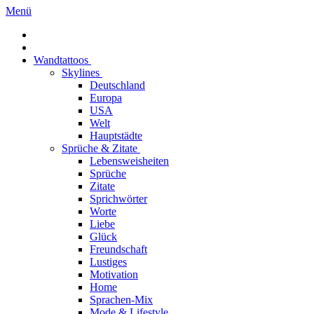
Menü
Wandtattoos
Skylines
Deutschland
Europa
USA
Welt
Hauptstädte
Sprüche & Zitate
Lebensweisheiten
Sprüche
Zitate
Sprichwörter
Worte
Liebe
Glück
Freundschaft
Lustiges
Motivation
Home
Sprachen-Mix
Mode & Lifestyle