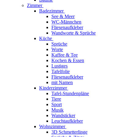
Zimmer
Badezimmer
See & Meer
WC-Männchen
Fliesenaufkleber
Wandworte & Sprüche
Küche
Sprüche
Worte
Kaffee & Tee
Kochen & Essen
Lustiges
Tafelfolie
Fliesenaufkleber
mit Namen
Kinderzimmer
Tafel-Stundenpläne
Tiere
Sport
Musik
Wandsticker
Leuchtaufkleber
Wohnzimmer
3D Schmetterlinge