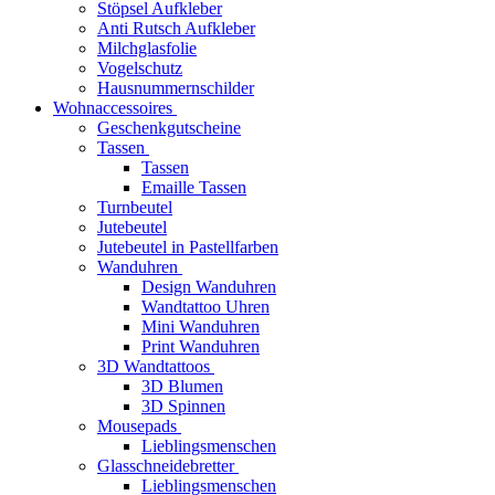
Stöpsel Aufkleber
Anti Rutsch Aufkleber
Milchglasfolie
Vogelschutz
Hausnummernschilder
Wohnaccessoires
Geschenkgutscheine
Tassen
Tassen
Emaille Tassen
Turnbeutel
Jutebeutel
Jutebeutel in Pastellfarben
Wanduhren
Design Wanduhren
Wandtattoo Uhren
Mini Wanduhren
Print Wanduhren
3D Wandtattoos
3D Blumen
3D Spinnen
Mousepads
Lieblingsmenschen
Glasschneidebretter
Lieblingsmenschen