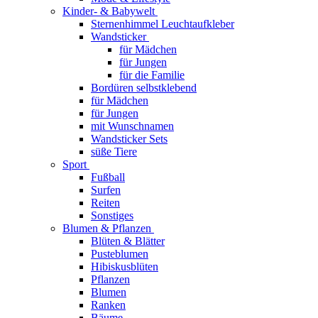
Kinder- & Babywelt
Sternenhimmel Leuchtaufkleber
Wandsticker
für Mädchen
für Jungen
für die Familie
Bordüren selbstklebend
für Mädchen
für Jungen
mit Wunschnamen
Wandsticker Sets
süße Tiere
Sport
Fußball
Surfen
Reiten
Sonstiges
Blumen & Pflanzen
Blüten & Blätter
Pusteblumen
Hibiskusblüten
Pflanzen
Blumen
Ranken
Bäume