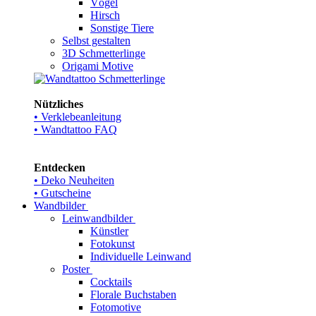
Vögel
Hirsch
Sonstige Tiere
Selbst gestalten
3D Schmetterlinge
Origami Motive
Nützliches
• Verklebeanleitung
• Wandtattoo FAQ
Entdecken
• Deko Neuheiten
• Gutscheine
Wandbilder
Leinwandbilder
Künstler
Fotokunst
Individuelle Leinwand
Poster
Cocktails
Florale Buchstaben
Fotomotive