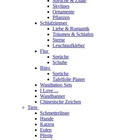
Sprüche & Zitate
Skylines
Ornamente
Pflanzen
Schlafzimmer
Liebe & Romantik
Träumen & Schlafen
Sterne
Leuchtaufkleber
Flur
Sprüche
Schuhe
Büro
Sprüche
Tafelfolie Planer
Wandtattoo Sets
I Love ...
Wandbanner
Chinesische Zeichen
Tiere
Schmetterlinge
Hunde
Katzen
Eulen
Pferde