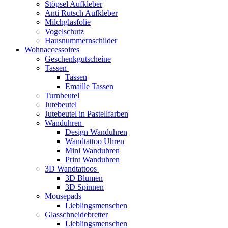
Stöpsel Aufkleber
Anti Rutsch Aufkleber
Milchglasfolie
Vogelschutz
Hausnummernschilder
Wohnaccessoires
Geschenkgutscheine
Tassen
Tassen
Emaille Tassen
Turnbeutel
Jutebeutel
Jutebeutel in Pastellfarben
Wanduhren
Design Wanduhren
Wandtattoo Uhren
Mini Wanduhren
Print Wanduhren
3D Wandtattoos
3D Blumen
3D Spinnen
Mousepads
Lieblingsmenschen
Glasschneidebretter
Lieblingsmenschen