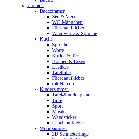
Zimmer
Badezimmer
See & Meer
WC-Männchen
Fliesenaufkleber
Wandworte & Sprüche
Küche
Sprüche
Worte
Kaffee & Tee
Kochen & Essen
Lustiges
Tafelfolie
Fliesenaufkleber
mit Namen
Kinderzimmer
Tafel-Stundenpläne
Tiere
Sport
Musik
Wandsticker
Leuchtaufkleber
Wohnzimmer
3D Schmetterlinge