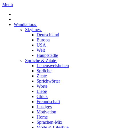
Menü
Wandtattoos
Skylines
Deutschland
Europa
USA
Welt
Hauptstädte
Sprüche & Zitate
Lebensweisheiten
Sprüche
Zitate
Sprichwörter
Worte
Liebe
Glück
Freundschaft
Lustiges
Motivation
Home
Sprachen-Mix
Mode & Lifestyle