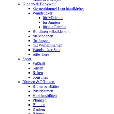
Kinder- & Babywelt
Sternenhimmel Leuchtaufkleber
Wandsticker
für Mädchen
für Jungen
für die Familie
Bordüren selbstklebend
für Mädchen
für Jungen
mit Wunschnamen
Wandsticker Sets
süße Tiere
Sport
Fußball
Surfen
Reiten
Sonstiges
Blumen & Pflanzen
Blüten & Blätter
Pusteblumen
Hibiskusblüten
Pflanzen
Blumen
Ranken
Bäume