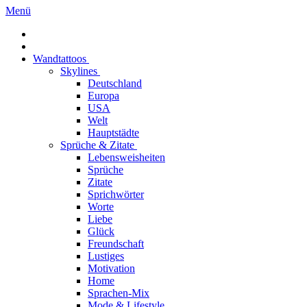
Menü
Wandtattoos
Skylines
Deutschland
Europa
USA
Welt
Hauptstädte
Sprüche & Zitate
Lebensweisheiten
Sprüche
Zitate
Sprichwörter
Worte
Liebe
Glück
Freundschaft
Lustiges
Motivation
Home
Sprachen-Mix
Mode & Lifestyle