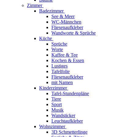
Zimmer
Badezimmer
See & Meer
WC-Männchen
Fliesenaufkleber
Wandworte & Sprüche
Küche
Sprüche
Worte
Kaffee & Tee
Kochen & Essen
Lustiges
Tafelfolie
Fliesenaufkleber
mit Namen
Kinderzimmer
Tafel-Stundenpläne
Tiere
Sport
Musik
Wandsticker
Leuchtaufkleber
Wohnzimmer
3D Schmetterlinge