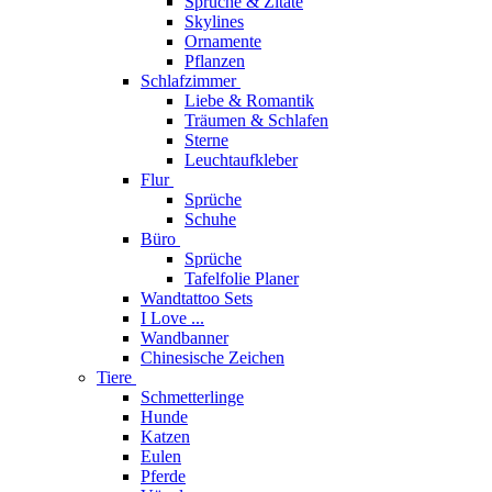
Sprüche & Zitate
Skylines
Ornamente
Pflanzen
Schlafzimmer
Liebe & Romantik
Träumen & Schlafen
Sterne
Leuchtaufkleber
Flur
Sprüche
Schuhe
Büro
Sprüche
Tafelfolie Planer
Wandtattoo Sets
I Love ...
Wandbanner
Chinesische Zeichen
Tiere
Schmetterlinge
Hunde
Katzen
Eulen
Pferde