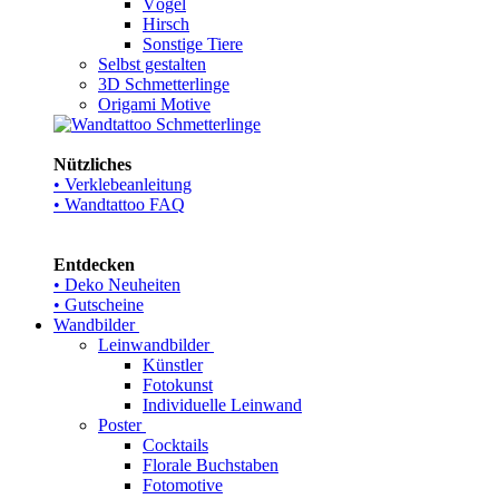
Vögel
Hirsch
Sonstige Tiere
Selbst gestalten
3D Schmetterlinge
Origami Motive
Nützliches
• Verklebeanleitung
• Wandtattoo FAQ
Entdecken
• Deko Neuheiten
• Gutscheine
Wandbilder
Leinwandbilder
Künstler
Fotokunst
Individuelle Leinwand
Poster
Cocktails
Florale Buchstaben
Fotomotive