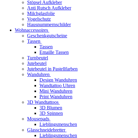
Stöpsel Aufkleber
Anti Rutsch Aufkleber
Milchglasfolie
Vogelschutz
Hausnummernschilder
Wohnaccessoires
Geschenkgutscheine
Tassen
Tassen
Emaille Tassen
Turnbeutel
Jutebeutel
Jutebeutel in Pastellfarben
Wanduhren
Design Wanduhren
Wandtattoo Uhren
Mini Wanduhren
Print Wanduhren
3D Wandtattoos
3D Blumen
3D Spinnen
Mousepads
Lieblingsmenschen
Glasschneidebretter
Lieblingsmenschen