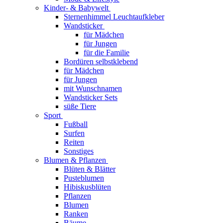
Kinder- & Babywelt
Sternenhimmel Leuchtaufkleber
Wandsticker
für Mädchen
für Jungen
für die Familie
Bordüren selbstklebend
für Mädchen
für Jungen
mit Wunschnamen
Wandsticker Sets
süße Tiere
Sport
Fußball
Surfen
Reiten
Sonstiges
Blumen & Pflanzen
Blüten & Blätter
Pusteblumen
Hibiskusblüten
Pflanzen
Blumen
Ranken
Bäume