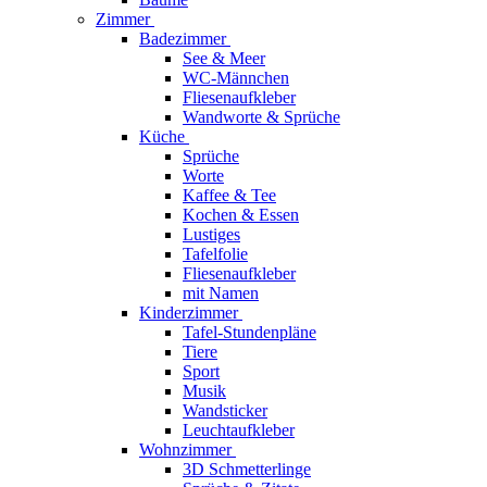
Zimmer
Badezimmer
See & Meer
WC-Männchen
Fliesenaufkleber
Wandworte & Sprüche
Küche
Sprüche
Worte
Kaffee & Tee
Kochen & Essen
Lustiges
Tafelfolie
Fliesenaufkleber
mit Namen
Kinderzimmer
Tafel-Stundenpläne
Tiere
Sport
Musik
Wandsticker
Leuchtaufkleber
Wohnzimmer
3D Schmetterlinge