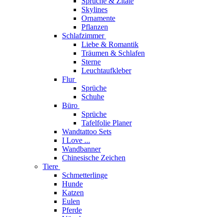
Sprüche & Zitate
Skylines
Ornamente
Pflanzen
Schlafzimmer
Liebe & Romantik
Träumen & Schlafen
Sterne
Leuchtaufkleber
Flur
Sprüche
Schuhe
Büro
Sprüche
Tafelfolie Planer
Wandtattoo Sets
I Love ...
Wandbanner
Chinesische Zeichen
Tiere
Schmetterlinge
Hunde
Katzen
Eulen
Pferde