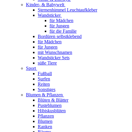
Kinder- & Babywelt
Sternenhimmel Leuchtaufkleber
Wandsticker
für Mädchen
für Jungen
für die Familie
Bordüren selbstklebend
für Mädchen
für Jungen
mit Wunschnamen
Wandsticker Sets
süße Tiere
Sport
Fußball
Surfen
Reiten
Sonstiges
Blumen & Pflanzen
Blüten & Blätter
Pusteblumen
Hibiskusblüten
Pflanzen
Blumen
Ranken
Bäume