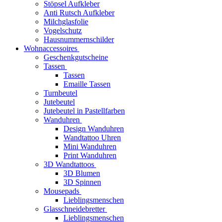
Stöpsel Aufkleber
Anti Rutsch Aufkleber
Milchglasfolie
Vogelschutz
Hausnummernschilder
Wohnaccessoires
Geschenkgutscheine
Tassen
Tassen
Emaille Tassen
Turnbeutel
Jutebeutel
Jutebeutel in Pastellfarben
Wanduhren
Design Wanduhren
Wandtattoo Uhren
Mini Wanduhren
Print Wanduhren
3D Wandtattoos
3D Blumen
3D Spinnen
Mousepads
Lieblingsmenschen
Glasschneidebretter
Lieblingsmenschen