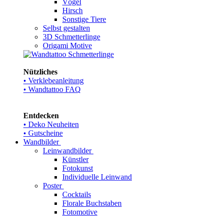
Vögel
Hirsch
Sonstige Tiere
Selbst gestalten
3D Schmetterlinge
Origami Motive
Nützliches
• Verklebeanleitung
• Wandtattoo FAQ
Entdecken
• Deko Neuheiten
• Gutscheine
Wandbilder
Leinwandbilder
Künstler
Fotokunst
Individuelle Leinwand
Poster
Cocktails
Florale Buchstaben
Fotomotive