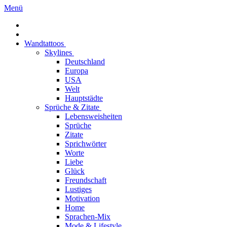
Menü
Wandtattoos
Skylines
Deutschland
Europa
USA
Welt
Hauptstädte
Sprüche & Zitate
Lebensweisheiten
Sprüche
Zitate
Sprichwörter
Worte
Liebe
Glück
Freundschaft
Lustiges
Motivation
Home
Sprachen-Mix
Mode & Lifestyle