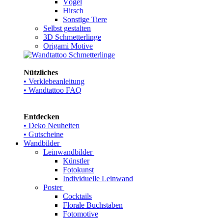
Vögel
Hirsch
Sonstige Tiere
Selbst gestalten
3D Schmetterlinge
Origami Motive
Nützliches
• Verklebeanleitung
• Wandtattoo FAQ
Entdecken
• Deko Neuheiten
• Gutscheine
Wandbilder
Leinwandbilder
Künstler
Fotokunst
Individuelle Leinwand
Poster
Cocktails
Florale Buchstaben
Fotomotive