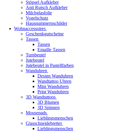
Stöpsel Aufkleber
Anti Rutsch Aufkleber
Milchglasfolie
Vogelschutz
Hausnummernschilder
Wohnaccessoires
Geschenkgutscheine
Tassen
Tassen
Emaille Tassen
Turnbeutel
Jutebeutel
Jutebeutel in Pastellfarben
Wanduhren
Design Wanduhren
Wandtattoo Uhren
Mini Wanduhren
Print Wanduhren
3D Wandtattoos
3D Blumen
3D Spinnen
Mousepads
Lieblingsmenschen
Glasschneidebretter
Lieblingsmenschen