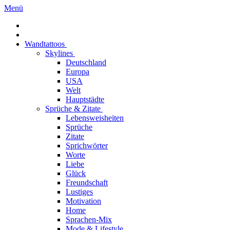
Menü
Wandtattoos
Skylines
Deutschland
Europa
USA
Welt
Hauptstädte
Sprüche & Zitate
Lebensweisheiten
Sprüche
Zitate
Sprichwörter
Worte
Liebe
Glück
Freundschaft
Lustiges
Motivation
Home
Sprachen-Mix
Mode & Lifestyle