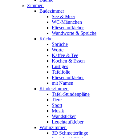
Zimmer
Badezimmer
See & Meer
WC-Männchen
Fliesenaufkleber
Wandworte & Sprüche
Küche
Sprüche
Worte
Kaffee & Tee
Kochen & Essen
Lustiges
Tafelfolie
Fliesenaufkleber
mit Namen
Kinderzimmer
Tafel-Stundenpläne
Tiere
Sport
Musik
Wandsticker
Leuchtaufkleber
Wohnzimmer
3D Schmetterlinge