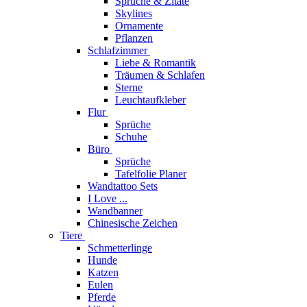
Sprüche & Zitate
Skylines
Ornamente
Pflanzen
Schlafzimmer
Liebe & Romantik
Träumen & Schlafen
Sterne
Leuchtaufkleber
Flur
Sprüche
Schuhe
Büro
Sprüche
Tafelfolie Planer
Wandtattoo Sets
I Love ...
Wandbanner
Chinesische Zeichen
Tiere
Schmetterlinge
Hunde
Katzen
Eulen
Pferde