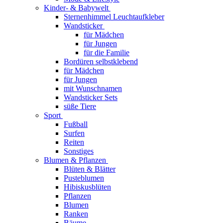
Kinder- & Babywelt
Sternenhimmel Leuchtaufkleber
Wandsticker
für Mädchen
für Jungen
für die Familie
Bordüren selbstklebend
für Mädchen
für Jungen
mit Wunschnamen
Wandsticker Sets
süße Tiere
Sport
Fußball
Surfen
Reiten
Sonstiges
Blumen & Pflanzen
Blüten & Blätter
Pusteblumen
Hibiskusblüten
Pflanzen
Blumen
Ranken
Bäume