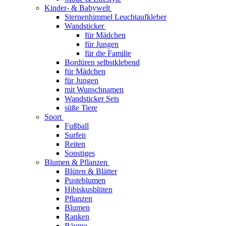
Kinder- & Babywelt
Sternenhimmel Leuchtaufkleber
Wandsticker
für Mädchen
für Jungen
für die Familie
Bordüren selbstklebend
für Mädchen
für Jungen
mit Wunschnamen
Wandsticker Sets
süße Tiere
Sport
Fußball
Surfen
Reiten
Sonstiges
Blumen & Pflanzen
Blüten & Blätter
Pusteblumen
Hibiskusblüten
Pflanzen
Blumen
Ranken
Bäume