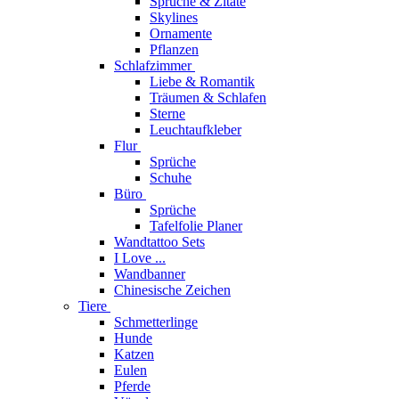
Sprüche & Zitate
Skylines
Ornamente
Pflanzen
Schlafzimmer
Liebe & Romantik
Träumen & Schlafen
Sterne
Leuchtaufkleber
Flur
Sprüche
Schuhe
Büro
Sprüche
Tafelfolie Planer
Wandtattoo Sets
I Love ...
Wandbanner
Chinesische Zeichen
Tiere
Schmetterlinge
Hunde
Katzen
Eulen
Pferde