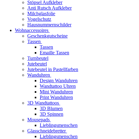
Stöpsel Aufkleber
Anti Rutsch Aufkleber
Milchglasfolie
Vogelschutz
Hausnummernschilder
Wohnaccessoires
Geschenkgutscheine
Tassen
Tassen
Emaille Tassen
Turnbeutel
Jutebeutel
Jutebeutel in Pastellfarben
Wanduhren
Design Wanduhren
Wandtattoo Uhren
Mini Wanduhren
Print Wanduhren
3D Wandtattoos
3D Blumen
3D Spinnen
Mousepads
Lieblingsmenschen
Glasschneidebretter
Lieblingsmenschen