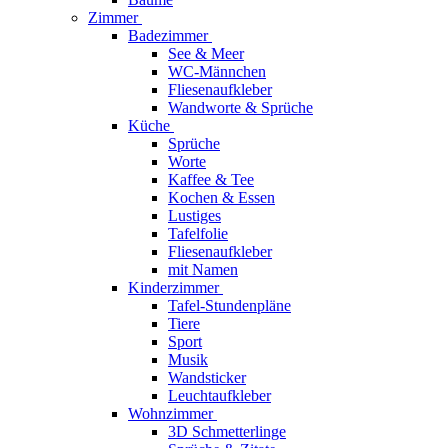
Zimmer
Badezimmer
See & Meer
WC-Männchen
Fliesenaufkleber
Wandworte & Sprüche
Küche
Sprüche
Worte
Kaffee & Tee
Kochen & Essen
Lustiges
Tafelfolie
Fliesenaufkleber
mit Namen
Kinderzimmer
Tafel-Stundenpläne
Tiere
Sport
Musik
Wandsticker
Leuchtaufkleber
Wohnzimmer
3D Schmetterlinge