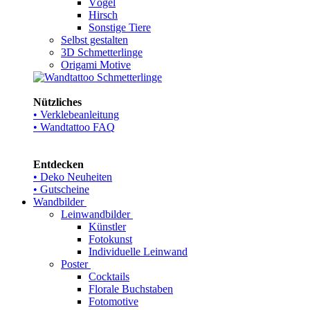
Vögel
Hirsch
Sonstige Tiere
Selbst gestalten
3D Schmetterlinge
Origami Motive
Nützliches
• Verklebeanleitung
• Wandtattoo FAQ
Entdecken
• Deko Neuheiten
• Gutscheine
Wandbilder
Leinwandbilder
Künstler
Fotokunst
Individuelle Leinwand
Poster
Cocktails
Florale Buchstaben
Fotomotive