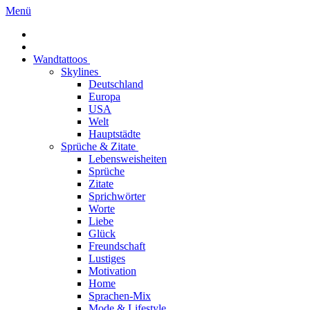
Menü
Wandtattoos
Skylines
Deutschland
Europa
USA
Welt
Hauptstädte
Sprüche & Zitate
Lebensweisheiten
Sprüche
Zitate
Sprichwörter
Worte
Liebe
Glück
Freundschaft
Lustiges
Motivation
Home
Sprachen-Mix
Mode & Lifestyle