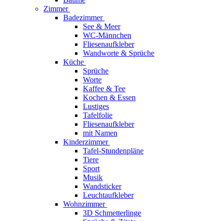
Zimmer
Badezimmer
See & Meer
WC-Männchen
Fliesenaufkleber
Wandworte & Sprüche
Küche
Sprüche
Worte
Kaffee & Tee
Kochen & Essen
Lustiges
Tafelfolie
Fliesenaufkleber
mit Namen
Kinderzimmer
Tafel-Stundenpläne
Tiere
Sport
Musik
Wandsticker
Leuchtaufkleber
Wohnzimmer
3D Schmetterlinge