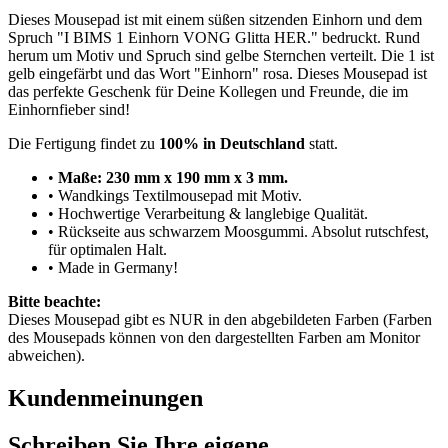
Dieses Mousepad ist mit einem süßen sitzenden Einhorn und dem
Spruch "I BIMS 1 Einhorn VONG Glitta HER." bedruckt. Rund
herum um Motiv und Spruch sind gelbe Sternchen verteilt. Die 1 ist
gelb eingefärbt und das Wort "Einhorn" rosa. Dieses Mousepad ist
das perfekte Geschenk für Deine Kollegen und Freunde, die im
Einhornfieber sind!
Die Fertigung findet zu
100% in Deutschland
statt.
•
Maße: 230 mm x 190 mm x 3 mm.
• Wandkings Textilmousepad mit Motiv.
• Hochwertige Verarbeitung & langlebige Qualität.
• Rückseite aus schwarzem Moosgummi. Absolut rutschfest,
für optimalen Halt.
• Made in Germany!
Bitte beachte:
Dieses Mousepad gibt es NUR in den abgebildeten Farben (Farben
des Mousepads können von den dargestellten Farben am Monitor
abweichen).
Kundenmeinungen
Schreiben Sie Ihre eigene