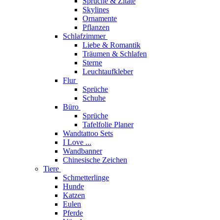
Sprüche & Zitate
Skylines
Ornamente
Pflanzen
Schlafzimmer
Liebe & Romantik
Träumen & Schlafen
Sterne
Leuchtaufkleber
Flur
Sprüche
Schuhe
Büro
Sprüche
Tafelfolie Planer
Wandtattoo Sets
I Love ...
Wandbanner
Chinesische Zeichen
Tiere
Schmetterlinge
Hunde
Katzen
Eulen
Pferde