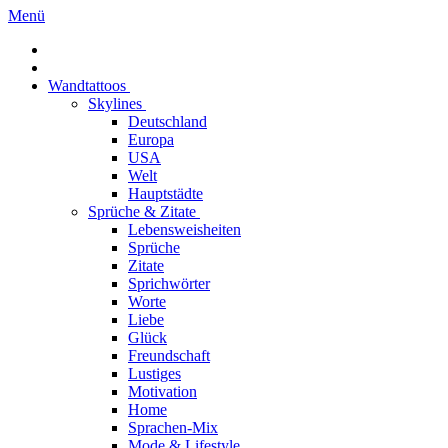
Menü
Wandtattoos
Skylines
Deutschland
Europa
USA
Welt
Hauptstädte
Sprüche & Zitate
Lebensweisheiten
Sprüche
Zitate
Sprichwörter
Worte
Liebe
Glück
Freundschaft
Lustiges
Motivation
Home
Sprachen-Mix
Mode & Lifestyle