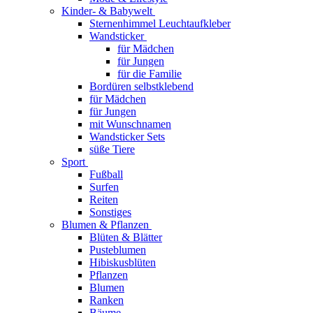
Kinder- & Babywelt
Sternenhimmel Leuchtaufkleber
Wandsticker
für Mädchen
für Jungen
für die Familie
Bordüren selbstklebend
für Mädchen
für Jungen
mit Wunschnamen
Wandsticker Sets
süße Tiere
Sport
Fußball
Surfen
Reiten
Sonstiges
Blumen & Pflanzen
Blüten & Blätter
Pusteblumen
Hibiskusblüten
Pflanzen
Blumen
Ranken
Bäume