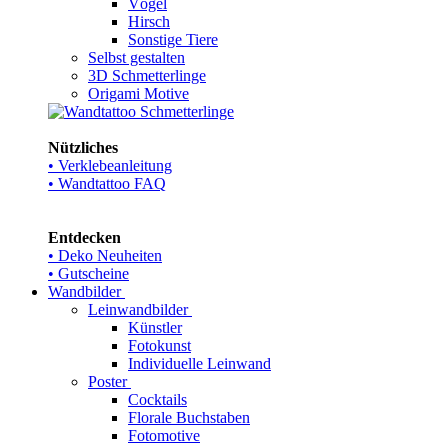
Vögel
Hirsch
Sonstige Tiere
Selbst gestalten
3D Schmetterlinge
Origami Motive
Nützliches
• Verklebeanleitung
• Wandtattoo FAQ
Entdecken
• Deko Neuheiten
• Gutscheine
Wandbilder
Leinwandbilder
Künstler
Fotokunst
Individuelle Leinwand
Poster
Cocktails
Florale Buchstaben
Fotomotive