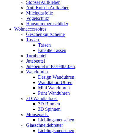
Stöpsel Aufkleber
Anti Rutsch Aufkleber
Milchglasfolie
Vogelschutz
Hausnummernschilder
Wohnaccessoires
Geschenkgutscheine
Tassen
Tassen
Emaille Tassen
Turnbeutel
Jutebeutel
Jutebeutel in Pastellfarben
Wanduhren
Design Wanduhren
Wandtattoo Uhren
Mini Wanduhren
Print Wanduhren
3D Wandtattoos
3D Blumen
3D Spinnen
Mousepads
Lieblingsmenschen
Glasschneidebretter
Lieblingsmenschen