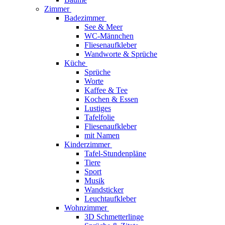
Zimmer
Badezimmer
See & Meer
WC-Männchen
Fliesenaufkleber
Wandworte & Sprüche
Küche
Sprüche
Worte
Kaffee & Tee
Kochen & Essen
Lustiges
Tafelfolie
Fliesenaufkleber
mit Namen
Kinderzimmer
Tafel-Stundenpläne
Tiere
Sport
Musik
Wandsticker
Leuchtaufkleber
Wohnzimmer
3D Schmetterlinge