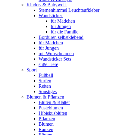
Kinder- & Babywelt
Sternenhimmel Leuchtaufkleber
Wandsticker
für Mädchen
für Jungen
für die Familie
Bordüren selbstklebend
für Mädchen
für Jungen
mit Wunschnamen
Wandsticker Sets
süße Tiere
Sport
Fußball
Surfen
Reiten
Sonstiges
Blumen & Pflanzen
Blüten & Blätter
Pusteblumen
Hibiskusblüten
Pflanzen
Blumen
Ranken
Bäume