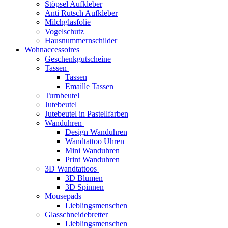
Stöpsel Aufkleber
Anti Rutsch Aufkleber
Milchglasfolie
Vogelschutz
Hausnummernschilder
Wohnaccessoires
Geschenkgutscheine
Tassen
Tassen
Emaille Tassen
Turnbeutel
Jutebeutel
Jutebeutel in Pastellfarben
Wanduhren
Design Wanduhren
Wandtattoo Uhren
Mini Wanduhren
Print Wanduhren
3D Wandtattoos
3D Blumen
3D Spinnen
Mousepads
Lieblingsmenschen
Glasschneidebretter
Lieblingsmenschen