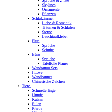
Sprüche & Zitate
Skylines
Ornamente
Pflanzen
Schlafzimmer
Liebe & Romantik
Träumen & Schlafen
Sterne
Leuchtaufkleber
Flur
Sprüche
Schuhe
Büro
Sprüche
Tafelfolie Planer
Wandtattoo Sets
I Love ...
Wandbanner
Chinesische Zeichen
Tiere
Schmetterlinge
Hunde
Katzen
Eulen
Pferde