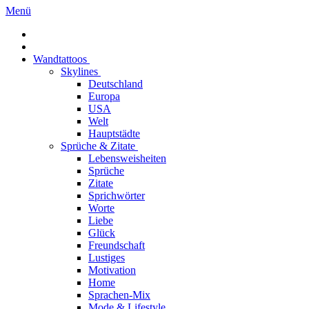
Menü
Wandtattoos
Skylines
Deutschland
Europa
USA
Welt
Hauptstädte
Sprüche & Zitate
Lebensweisheiten
Sprüche
Zitate
Sprichwörter
Worte
Liebe
Glück
Freundschaft
Lustiges
Motivation
Home
Sprachen-Mix
Mode & Lifestyle