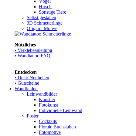
Vögel
Hirsch
Sonstige Tiere
Selbst gestalten
3D Schmetterlinge
Origami Motive
Nützliches
• Verklebeanleitung
• Wandtattoo FAQ
Entdecken
• Deko Neuheiten
• Gutscheine
Wandbilder
Leinwandbilder
Künstler
Fotokunst
Individuelle Leinwand
Poster
Cocktails
Florale Buchstaben
Fotomotive