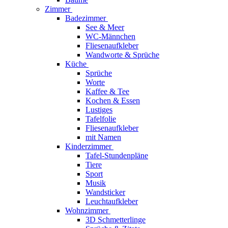
Zimmer
Badezimmer
See & Meer
WC-Männchen
Fliesenaufkleber
Wandworte & Sprüche
Küche
Sprüche
Worte
Kaffee & Tee
Kochen & Essen
Lustiges
Tafelfolie
Fliesenaufkleber
mit Namen
Kinderzimmer
Tafel-Stundenpläne
Tiere
Sport
Musik
Wandsticker
Leuchtaufkleber
Wohnzimmer
3D Schmetterlinge