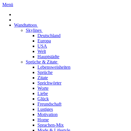
Menü
Wandtattoos
Skylines
Deutschland
Europa
USA
Welt
Hauptstädte
Sprüche & Zitate
Lebensweisheiten
Sprüche
Zitate
Sprichwörter
Worte
Liebe
Glück
Freundschaft
Lustiges
Motivation
Home
Sprachen-Mix
Mode & Lifestyle