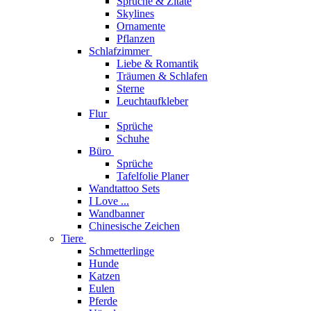
Sprüche & Zitate
Skylines
Ornamente
Pflanzen
Schlafzimmer
Liebe & Romantik
Träumen & Schlafen
Sterne
Leuchtaufkleber
Flur
Sprüche
Schuhe
Büro
Sprüche
Tafelfolie Planer
Wandtattoo Sets
I Love ...
Wandbanner
Chinesische Zeichen
Tiere
Schmetterlinge
Hunde
Katzen
Eulen
Pferde