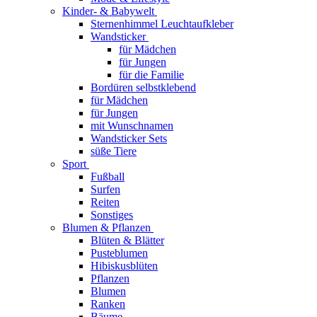
Kinder- & Babywelt
Sternenhimmel Leuchtaufkleber
Wandsticker
für Mädchen
für Jungen
für die Familie
Bordüren selbstklebend
für Mädchen
für Jungen
mit Wunschnamen
Wandsticker Sets
süße Tiere
Sport
Fußball
Surfen
Reiten
Sonstiges
Blumen & Pflanzen
Blüten & Blätter
Pusteblumen
Hibiskusblüten
Pflanzen
Blumen
Ranken
Bäume