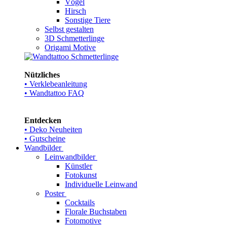
Vögel
Hirsch
Sonstige Tiere
Selbst gestalten
3D Schmetterlinge
Origami Motive
Nützliches
• Verklebeanleitung
• Wandtattoo FAQ
Entdecken
• Deko Neuheiten
• Gutscheine
Wandbilder
Leinwandbilder
Künstler
Fotokunst
Individuelle Leinwand
Poster
Cocktails
Florale Buchstaben
Fotomotive