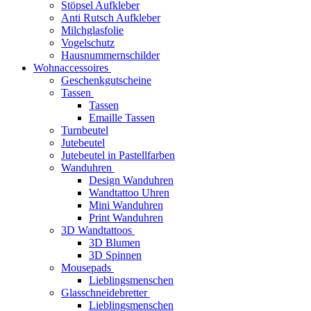
Stöpsel Aufkleber
Anti Rutsch Aufkleber
Milchglasfolie
Vogelschutz
Hausnummernschilder
Wohnaccessoires
Geschenkgutscheine
Tassen
Tassen
Emaille Tassen
Turnbeutel
Jutebeutel
Jutebeutel in Pastellfarben
Wanduhren
Design Wanduhren
Wandtattoo Uhren
Mini Wanduhren
Print Wanduhren
3D Wandtattoos
3D Blumen
3D Spinnen
Mousepads
Lieblingsmenschen
Glasschneidebretter
Lieblingsmenschen