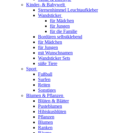
Kinder- & Babywelt
Sternenhimmel Leuchtaufkleber
Wandsticker
für Mädchen
für Jungen
für die Familie
Bordüren selbstklebend
für Mädchen
für Jungen
mit Wunschnamen
Wandsticker Sets
süße Tiere
Sport
Fußball
Surfen
Reiten
Sonstiges
Blumen & Pflanzen
Blüten & Blätter
Pusteblumen
Hibiskusblüten
Pflanzen
Blumen
Ranken
Bäume