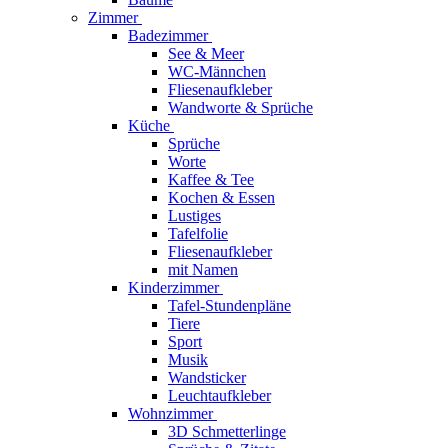
Zimmer
Badezimmer
See & Meer
WC-Männchen
Fliesenaufkleber
Wandworte & Sprüche
Küche
Sprüche
Worte
Kaffee & Tee
Kochen & Essen
Lustiges
Tafelfolie
Fliesenaufkleber
mit Namen
Kinderzimmer
Tafel-Stundenpläne
Tiere
Sport
Musik
Wandsticker
Leuchtaufkleber
Wohnzimmer
3D Schmetterlinge