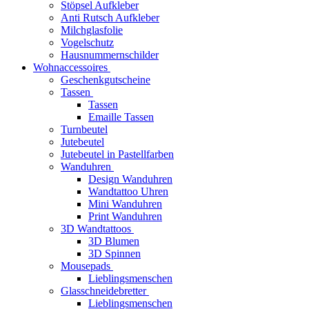
Stöpsel Aufkleber
Anti Rutsch Aufkleber
Milchglasfolie
Vogelschutz
Hausnummernschilder
Wohnaccessoires
Geschenkgutscheine
Tassen
Tassen
Emaille Tassen
Turnbeutel
Jutebeutel
Jutebeutel in Pastellfarben
Wanduhren
Design Wanduhren
Wandtattoo Uhren
Mini Wanduhren
Print Wanduhren
3D Wandtattoos
3D Blumen
3D Spinnen
Mousepads
Lieblingsmenschen
Glasschneidebretter
Lieblingsmenschen