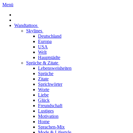
Menü
Wandtattoos
Skylines
Deutschland
Europa
USA
Welt
Hauptstädte
Sprüche & Zitate
Lebensweisheiten
Sprüche
Zitate
Sprichwörter
Worte
Liebe
Glück
Freundschaft
Lustiges
Motivation
Home
Sprachen-Mix
Mode & Lifestyle