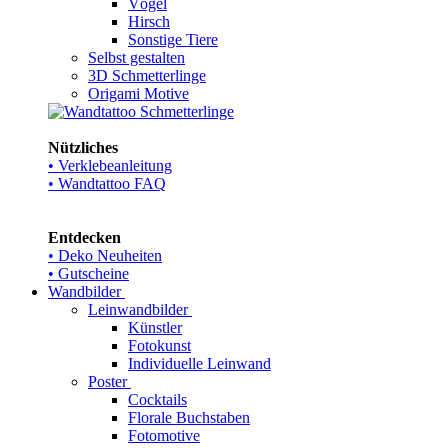
Vögel
Hirsch
Sonstige Tiere
Selbst gestalten
3D Schmetterlinge
Origami Motive
Nützliches
• Verklebeanleitung
• Wandtattoo FAQ
Entdecken
• Deko Neuheiten
• Gutscheine
Wandbilder
Leinwandbilder
Künstler
Fotokunst
Individuelle Leinwand
Poster
Cocktails
Florale Buchstaben
Fotomotive