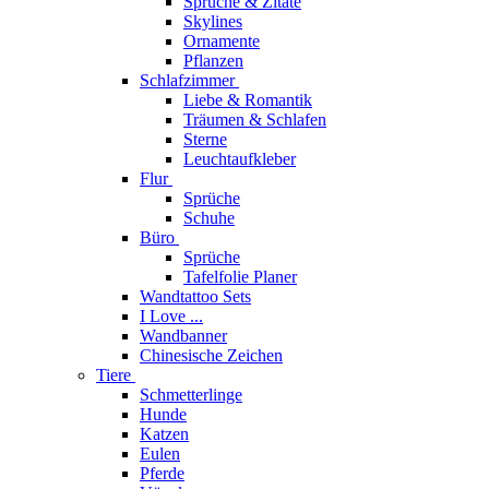
Sprüche & Zitate
Skylines
Ornamente
Pflanzen
Schlafzimmer
Liebe & Romantik
Träumen & Schlafen
Sterne
Leuchtaufkleber
Flur
Sprüche
Schuhe
Büro
Sprüche
Tafelfolie Planer
Wandtattoo Sets
I Love ...
Wandbanner
Chinesische Zeichen
Tiere
Schmetterlinge
Hunde
Katzen
Eulen
Pferde