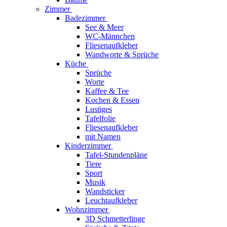
Zimmer
Badezimmer
See & Meer
WC-Männchen
Fliesenaufkleber
Wandworte & Sprüche
Küche
Sprüche
Worte
Kaffee & Tee
Kochen & Essen
Lustiges
Tafelfolie
Fliesenaufkleber
mit Namen
Kinderzimmer
Tafel-Stundenpläne
Tiere
Sport
Musik
Wandsticker
Leuchtaufkleber
Wohnzimmer
3D Schmetterlinge