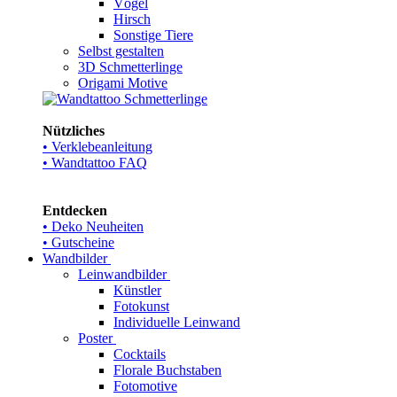
Vögel
Hirsch
Sonstige Tiere
Selbst gestalten
3D Schmetterlinge
Origami Motive
Nützliches
• Verklebeanleitung
• Wandtattoo FAQ
Entdecken
• Deko Neuheiten
• Gutscheine
Wandbilder
Leinwandbilder
Künstler
Fotokunst
Individuelle Leinwand
Poster
Cocktails
Florale Buchstaben
Fotomotive