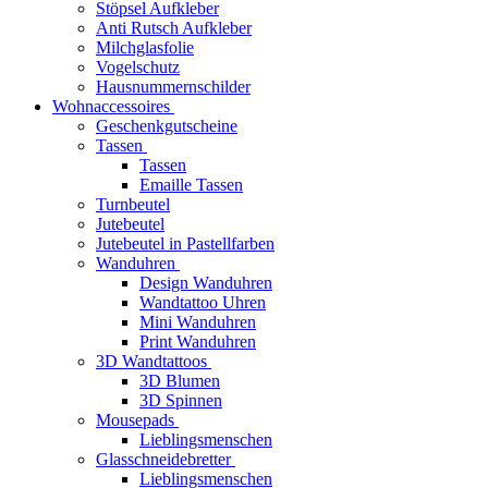
Stöpsel Aufkleber
Anti Rutsch Aufkleber
Milchglasfolie
Vogelschutz
Hausnummernschilder
Wohnaccessoires
Geschenkgutscheine
Tassen
Tassen
Emaille Tassen
Turnbeutel
Jutebeutel
Jutebeutel in Pastellfarben
Wanduhren
Design Wanduhren
Wandtattoo Uhren
Mini Wanduhren
Print Wanduhren
3D Wandtattoos
3D Blumen
3D Spinnen
Mousepads
Lieblingsmenschen
Glasschneidebretter
Lieblingsmenschen