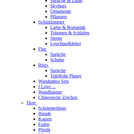
Sprüche & Zitate
Skylines
Ornamente
Pflanzen
Schlafzimmer
Liebe & Romantik
Träumen & Schlafen
Sterne
Leuchtaufkleber
Flur
Sprüche
Schuhe
Büro
Sprüche
Tafelfolie Planer
Wandtattoo Sets
I Love ...
Wandbanner
Chinesische Zeichen
Tiere
Schmetterlinge
Hunde
Katzen
Eulen
Pferde