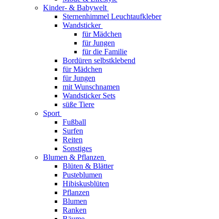
Kinder- & Babywelt
Sternenhimmel Leuchtaufkleber
Wandsticker
für Mädchen
für Jungen
für die Familie
Bordüren selbstklebend
für Mädchen
für Jungen
mit Wunschnamen
Wandsticker Sets
süße Tiere
Sport
Fußball
Surfen
Reiten
Sonstiges
Blumen & Pflanzen
Blüten & Blätter
Pusteblumen
Hibiskusblüten
Pflanzen
Blumen
Ranken
Bäume