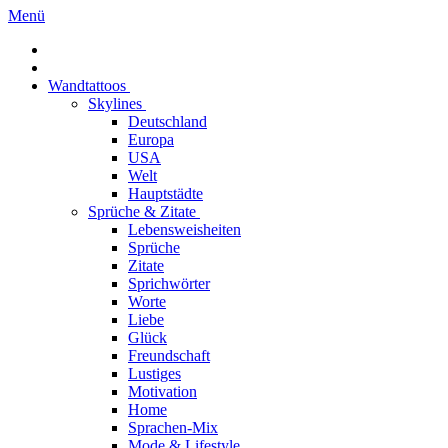
Menü
Wandtattoos
Skylines
Deutschland
Europa
USA
Welt
Hauptstädte
Sprüche & Zitate
Lebensweisheiten
Sprüche
Zitate
Sprichwörter
Worte
Liebe
Glück
Freundschaft
Lustiges
Motivation
Home
Sprachen-Mix
Mode & Lifestyle