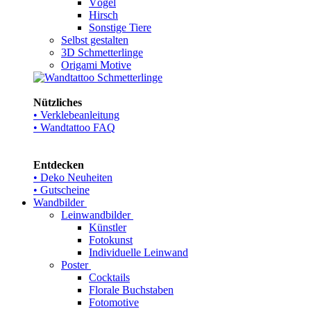
Vögel
Hirsch
Sonstige Tiere
Selbst gestalten
3D Schmetterlinge
Origami Motive
Nützliches
• Verklebeanleitung
• Wandtattoo FAQ
Entdecken
• Deko Neuheiten
• Gutscheine
Wandbilder
Leinwandbilder
Künstler
Fotokunst
Individuelle Leinwand
Poster
Cocktails
Florale Buchstaben
Fotomotive