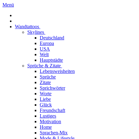
Menü
Wandtattoos
Skylines
Deutschland
Europa
USA
Welt
Hauptstädte
Sprüche & Zitate
Lebensweisheiten
Sprüche
Zitate
Sprichwörter
Worte
Liebe
Glück
Freundschaft
Lustiges
Motivation
Home
Sprachen-Mix
Mode & Lifestyle