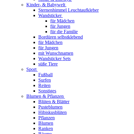
Kinder- & Babywelt
Sternenhimmel Leuchtaufkleber
Wandsticker
für Mädchen
für Jungen
für die Familie
Bordüren selbstklebend
für Mädchen
für Jungen
mit Wunschnamen
Wandsticker Sets
süße Tiere
Sport
Fußball
Surfen
Reiten
Sonstiges
Blumen & Pflanzen
Blüten & Blätter
Pusteblumen
Hibiskusblüten
Pflanzen
Blumen
Ranken
Bäume