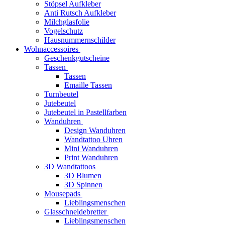
Stöpsel Aufkleber
Anti Rutsch Aufkleber
Milchglasfolie
Vogelschutz
Hausnummernschilder
Wohnaccessoires
Geschenkgutscheine
Tassen
Tassen
Emaille Tassen
Turnbeutel
Jutebeutel
Jutebeutel in Pastellfarben
Wanduhren
Design Wanduhren
Wandtattoo Uhren
Mini Wanduhren
Print Wanduhren
3D Wandtattoos
3D Blumen
3D Spinnen
Mousepads
Lieblingsmenschen
Glasschneidebretter
Lieblingsmenschen