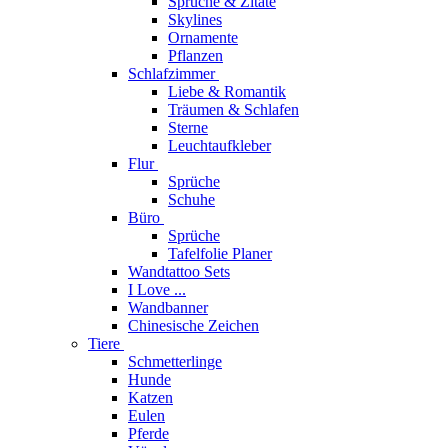
Sprüche & Zitate
Skylines
Ornamente
Pflanzen
Schlafzimmer
Liebe & Romantik
Träumen & Schlafen
Sterne
Leuchtaufkleber
Flur
Sprüche
Schuhe
Büro
Sprüche
Tafelfolie Planer
Wandtattoo Sets
I Love ...
Wandbanner
Chinesische Zeichen
Tiere
Schmetterlinge
Hunde
Katzen
Eulen
Pferde