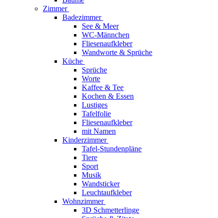
Zimmer
Badezimmer
See & Meer
WC-Männchen
Fliesenaufkleber
Wandworte & Sprüche
Küche
Sprüche
Worte
Kaffee & Tee
Kochen & Essen
Lustiges
Tafelfolie
Fliesenaufkleber
mit Namen
Kinderzimmer
Tafel-Stundenpläne
Tiere
Sport
Musik
Wandsticker
Leuchtaufkleber
Wohnzimmer
3D Schmetterlinge