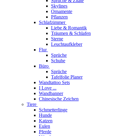
Sprüche & Zitate
Skylines
Ornamente
Pflanzen
Schlafzimmer
Liebe & Romantik
Träumen & Schlafen
Sterne
Leuchtaufkleber
Flur
Sprüche
Schuhe
Büro
Sprüche
Tafelfolie Planer
Wandtattoo Sets
I Love ...
Wandbanner
Chinesische Zeichen
Tiere
Schmetterlinge
Hunde
Katzen
Eulen
Pferde