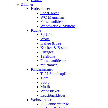
Zimmer
Badezimmer
See & Meer
WC-Männchen
Fliesenaufkleber
Wandworte & Sprüche
Küche
Sprüche
Worte
Kaffee & Tee
Kochen & Essen
Lustiges
Tafelfolie
Fliesenaufkleber
mit Namen
Kinderzimmer
Tafel-Stundenpläne
Tiere
Sport
Musik
Wandsticker
Leuchtaufkleber
Wohnzimmer
3D Schmetterlinge