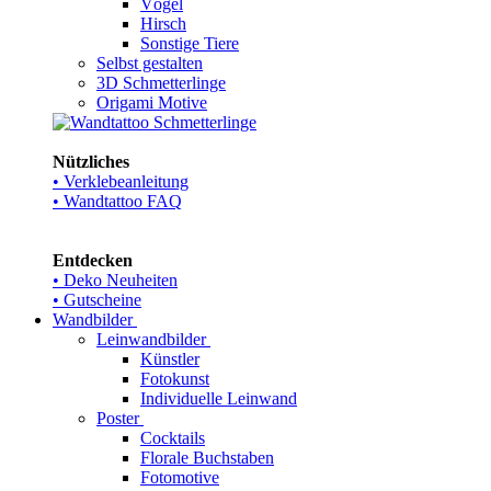
Vögel
Hirsch
Sonstige Tiere
Selbst gestalten
3D Schmetterlinge
Origami Motive
Nützliches
• Verklebeanleitung
• Wandtattoo FAQ
Entdecken
• Deko Neuheiten
• Gutscheine
Wandbilder
Leinwandbilder
Künstler
Fotokunst
Individuelle Leinwand
Poster
Cocktails
Florale Buchstaben
Fotomotive