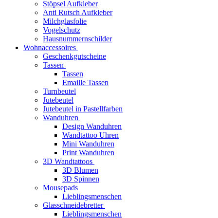
Stöpsel Aufkleber
Anti Rutsch Aufkleber
Milchglasfolie
Vogelschutz
Hausnummernschilder
Wohnaccessoires
Geschenkgutscheine
Tassen
Tassen
Emaille Tassen
Turnbeutel
Jutebeutel
Jutebeutel in Pastellfarben
Wanduhren
Design Wanduhren
Wandtattoo Uhren
Mini Wanduhren
Print Wanduhren
3D Wandtattoos
3D Blumen
3D Spinnen
Mousepads
Lieblingsmenschen
Glasschneidebretter
Lieblingsmenschen