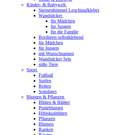
Kinder- & Babywelt
Sternenhimmel Leuchtaufkleber
Wandsticker
für Mädchen
für Jungen
für die Familie
Bordüren selbstklebend
für Mädchen
für Jungen
mit Wunschnamen
Wandsticker Sets
süße Tiere
Sport
Fußball
Surfen
Reiten
Sonstiges
Blumen & Pflanzen
Blüten & Blätter
Pusteblumen
Hibiskusblüten
Pflanzen
Blumen
Ranken
Bäume