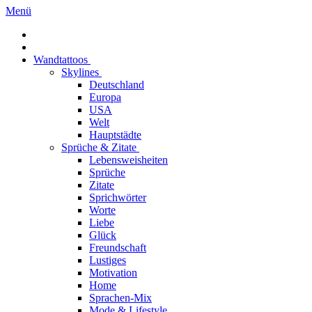
Menü
Wandtattoos
Skylines
Deutschland
Europa
USA
Welt
Hauptstädte
Sprüche & Zitate
Lebensweisheiten
Sprüche
Zitate
Sprichwörter
Worte
Liebe
Glück
Freundschaft
Lustiges
Motivation
Home
Sprachen-Mix
Mode & Lifestyle