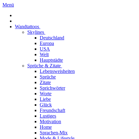
Menü
Wandtattoos
Skylines
Deutschland
Europa
USA
Welt
Hauptstädte
Sprüche & Zitate
Lebensweisheiten
Sprüche
Zitate
Sprichwörter
Worte
Liebe
Glück
Freundschaft
Lustiges
Motivation
Home
Sprachen-Mix
Mode & Lifestyle