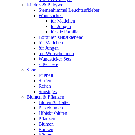
Kinder- & Babywelt
Sternenhimmel Leuchtaufkleber
Wandsticker
für Mädchen
für Jungen
für die Familie
Bordüren selbstklebend
für Mädchen
für Jungen
mit Wunschnamen
Wandsticker Sets
süße Tiere
Sport
Fußball
Surfen
Reiten
Sonstiges
Blumen & Pflanzen
Blüten & Blätter
Pusteblumen
Hibiskusblüten
Pflanzen
Blumen
Ranken
Bäume