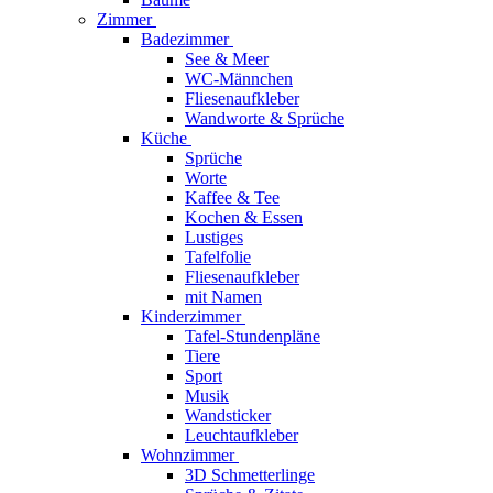
Zimmer
Badezimmer
See & Meer
WC-Männchen
Fliesenaufkleber
Wandworte & Sprüche
Küche
Sprüche
Worte
Kaffee & Tee
Kochen & Essen
Lustiges
Tafelfolie
Fliesenaufkleber
mit Namen
Kinderzimmer
Tafel-Stundenpläne
Tiere
Sport
Musik
Wandsticker
Leuchtaufkleber
Wohnzimmer
3D Schmetterlinge