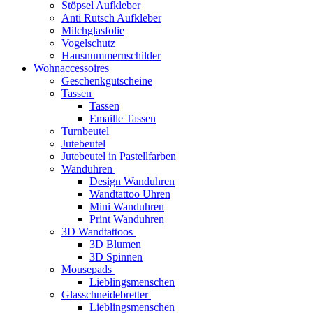
Stöpsel Aufkleber
Anti Rutsch Aufkleber
Milchglasfolie
Vogelschutz
Hausnummernschilder
Wohnaccessoires
Geschenkgutscheine
Tassen
Tassen
Emaille Tassen
Turnbeutel
Jutebeutel
Jutebeutel in Pastellfarben
Wanduhren
Design Wanduhren
Wandtattoo Uhren
Mini Wanduhren
Print Wanduhren
3D Wandtattoos
3D Blumen
3D Spinnen
Mousepads
Lieblingsmenschen
Glasschneidebretter
Lieblingsmenschen