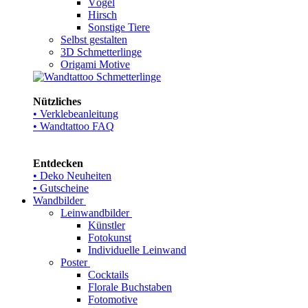
Vögel
Hirsch
Sonstige Tiere
Selbst gestalten
3D Schmetterlinge
Origami Motive
Nützliches
• Verklebeanleitung
• Wandtattoo FAQ
Entdecken
• Deko Neuheiten
• Gutscheine
Wandbilder
Leinwandbilder
Künstler
Fotokunst
Individuelle Leinwand
Poster
Cocktails
Florale Buchstaben
Fotomotive