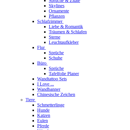
Sprüche & Zitate
Skylines
Ornamente
Pflanzen
Schlafzimmer
Liebe & Romantik
Träumen & Schlafen
Sterne
Leuchtaufkleber
Flur
Sprüche
Schuhe
Büro
Sprüche
Tafelfolie Planer
Wandtattoo Sets
I Love ...
Wandbanner
Chinesische Zeichen
Tiere
Schmetterlinge
Hunde
Katzen
Eulen
Pferde