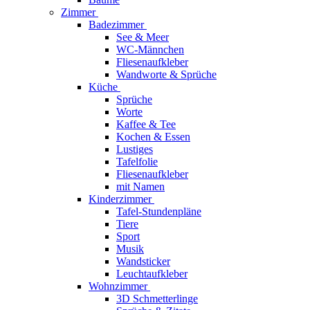
Zimmer
Badezimmer
See & Meer
WC-Männchen
Fliesenaufkleber
Wandworte & Sprüche
Küche
Sprüche
Worte
Kaffee & Tee
Kochen & Essen
Lustiges
Tafelfolie
Fliesenaufkleber
mit Namen
Kinderzimmer
Tafel-Stundenpläne
Tiere
Sport
Musik
Wandsticker
Leuchtaufkleber
Wohnzimmer
3D Schmetterlinge