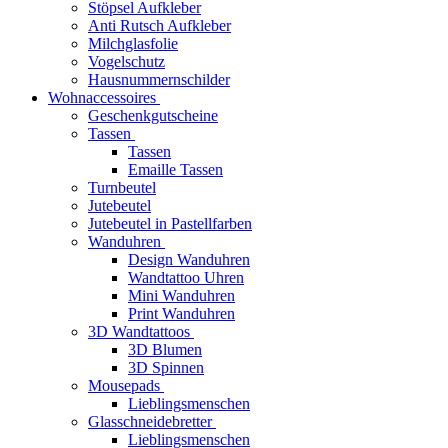
Stöpsel Aufkleber
Anti Rutsch Aufkleber
Milchglasfolie
Vogelschutz
Hausnummernschilder
Wohnaccessoires
Geschenkgutscheine
Tassen
Tassen
Emaille Tassen
Turnbeutel
Jutebeutel
Jutebeutel in Pastellfarben
Wanduhren
Design Wanduhren
Wandtattoo Uhren
Mini Wanduhren
Print Wanduhren
3D Wandtattoos
3D Blumen
3D Spinnen
Mousepads
Lieblingsmenschen
Glasschneidebretter
Lieblingsmenschen