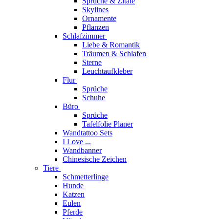
Sprüche & Zitate
Skylines
Ornamente
Pflanzen
Schlafzimmer
Liebe & Romantik
Träumen & Schlafen
Sterne
Leuchtaufkleber
Flur
Sprüche
Schuhe
Büro
Sprüche
Tafelfolie Planer
Wandtattoo Sets
I Love ...
Wandbanner
Chinesische Zeichen
Tiere
Schmetterlinge
Hunde
Katzen
Eulen
Pferde