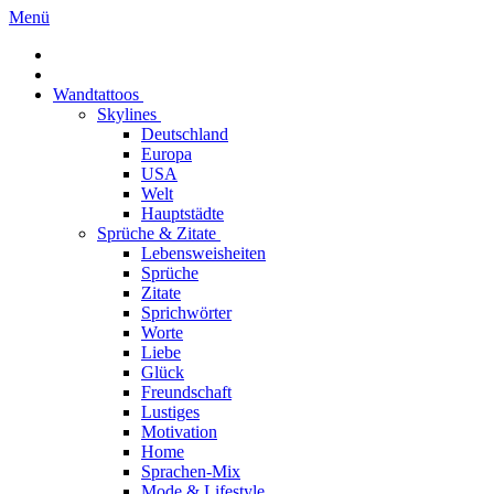
Menü
Wandtattoos
Skylines
Deutschland
Europa
USA
Welt
Hauptstädte
Sprüche & Zitate
Lebensweisheiten
Sprüche
Zitate
Sprichwörter
Worte
Liebe
Glück
Freundschaft
Lustiges
Motivation
Home
Sprachen-Mix
Mode & Lifestyle