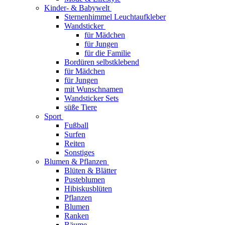
Kinder- & Babywelt
Sternenhimmel Leuchtaufkleber
Wandsticker
für Mädchen
für Jungen
für die Familie
Bordüren selbstklebend
für Mädchen
für Jungen
mit Wunschnamen
Wandsticker Sets
süße Tiere
Sport
Fußball
Surfen
Reiten
Sonstiges
Blumen & Pflanzen
Blüten & Blätter
Pusteblumen
Hibiskusblüten
Pflanzen
Blumen
Ranken
Bäume