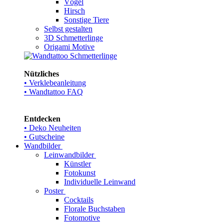
Vögel
Hirsch
Sonstige Tiere
Selbst gestalten
3D Schmetterlinge
Origami Motive
Nützliches
• Verklebeanleitung
• Wandtattoo FAQ
Entdecken
• Deko Neuheiten
• Gutscheine
Wandbilder
Leinwandbilder
Künstler
Fotokunst
Individuelle Leinwand
Poster
Cocktails
Florale Buchstaben
Fotomotive