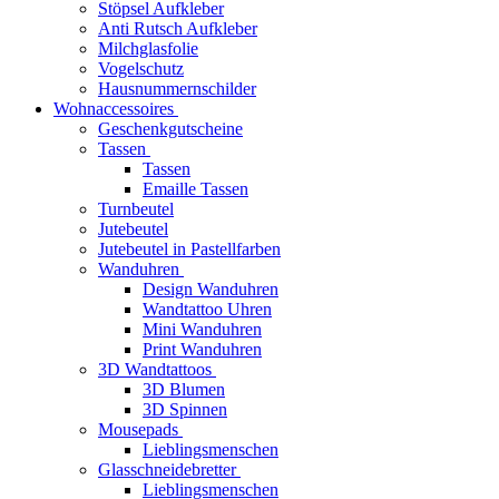
Stöpsel Aufkleber
Anti Rutsch Aufkleber
Milchglasfolie
Vogelschutz
Hausnummernschilder
Wohnaccessoires
Geschenkgutscheine
Tassen
Tassen
Emaille Tassen
Turnbeutel
Jutebeutel
Jutebeutel in Pastellfarben
Wanduhren
Design Wanduhren
Wandtattoo Uhren
Mini Wanduhren
Print Wanduhren
3D Wandtattoos
3D Blumen
3D Spinnen
Mousepads
Lieblingsmenschen
Glasschneidebretter
Lieblingsmenschen