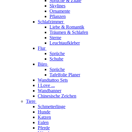
Sprüche & Zitate
Skylines
Ornamente
Pflanzen
Schlafzimmer
Liebe & Romantik
Träumen & Schlafen
Sterne
Leuchtaufkleber
Flur
Sprüche
Schuhe
Büro
Sprüche
Tafelfolie Planer
Wandtattoo Sets
I Love ...
Wandbanner
Chinesische Zeichen
Tiere
Schmetterlinge
Hunde
Katzen
Eulen
Pferde