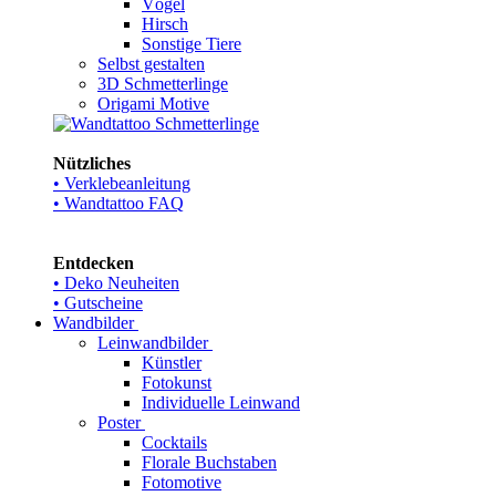
Vögel
Hirsch
Sonstige Tiere
Selbst gestalten
3D Schmetterlinge
Origami Motive
Nützliches
• Verklebeanleitung
• Wandtattoo FAQ
Entdecken
• Deko Neuheiten
• Gutscheine
Wandbilder
Leinwandbilder
Künstler
Fotokunst
Individuelle Leinwand
Poster
Cocktails
Florale Buchstaben
Fotomotive