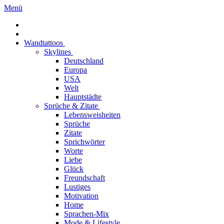
Menü
Wandtattoos
Skylines
Deutschland
Europa
USA
Welt
Hauptstädte
Sprüche & Zitate
Lebensweisheiten
Sprüche
Zitate
Sprichwörter
Worte
Liebe
Glück
Freundschaft
Lustiges
Motivation
Home
Sprachen-Mix
Mode & Lifestyle