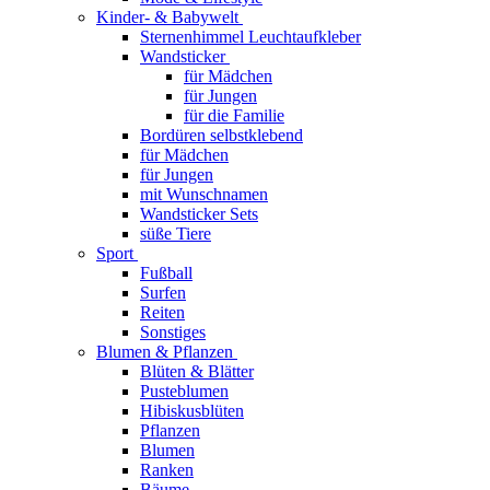
Kinder- & Babywelt
Sternenhimmel Leuchtaufkleber
Wandsticker
für Mädchen
für Jungen
für die Familie
Bordüren selbstklebend
für Mädchen
für Jungen
mit Wunschnamen
Wandsticker Sets
süße Tiere
Sport
Fußball
Surfen
Reiten
Sonstiges
Blumen & Pflanzen
Blüten & Blätter
Pusteblumen
Hibiskusblüten
Pflanzen
Blumen
Ranken
Bäume