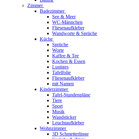
Zimmer
Badezimmer
See & Meer
WC-Männchen
Fliesenaufkleber
Wandworte & Sprüche
Küche
Sprüche
Worte
Kaffee & Tee
Kochen & Essen
Lustiges
Tafelfolie
Fliesenaufkleber
mit Namen
Kinderzimmer
Tafel-Stundenpläne
Tiere
Sport
Musik
Wandsticker
Leuchtaufkleber
Wohnzimmer
3D Schmetterlinge