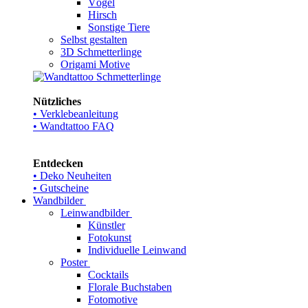
Vögel
Hirsch
Sonstige Tiere
Selbst gestalten
3D Schmetterlinge
Origami Motive
Nützliches
• Verklebeanleitung
• Wandtattoo FAQ
Entdecken
• Deko Neuheiten
• Gutscheine
Wandbilder
Leinwandbilder
Künstler
Fotokunst
Individuelle Leinwand
Poster
Cocktails
Florale Buchstaben
Fotomotive