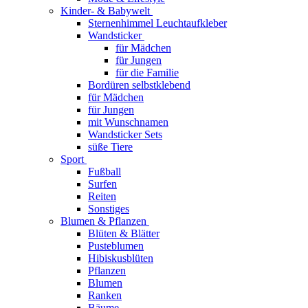
Kinder- & Babywelt
Sternenhimmel Leuchtaufkleber
Wandsticker
für Mädchen
für Jungen
für die Familie
Bordüren selbstklebend
für Mädchen
für Jungen
mit Wunschnamen
Wandsticker Sets
süße Tiere
Sport
Fußball
Surfen
Reiten
Sonstiges
Blumen & Pflanzen
Blüten & Blätter
Pusteblumen
Hibiskusblüten
Pflanzen
Blumen
Ranken
Bäume