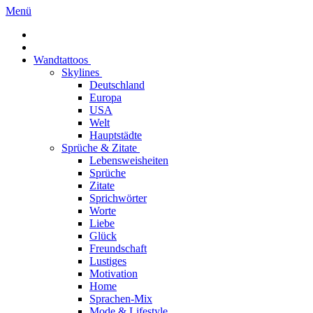
Menü
Wandtattoos
Skylines
Deutschland
Europa
USA
Welt
Hauptstädte
Sprüche & Zitate
Lebensweisheiten
Sprüche
Zitate
Sprichwörter
Worte
Liebe
Glück
Freundschaft
Lustiges
Motivation
Home
Sprachen-Mix
Mode & Lifestyle