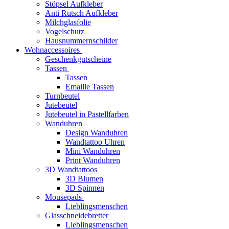
Stöpsel Aufkleber
Anti Rutsch Aufkleber
Milchglasfolie
Vogelschutz
Hausnummernschilder
Wohnaccessoires
Geschenkgutscheine
Tassen
Tassen
Emaille Tassen
Turnbeutel
Jutebeutel
Jutebeutel in Pastellfarben
Wanduhren
Design Wanduhren
Wandtattoo Uhren
Mini Wanduhren
Print Wanduhren
3D Wandtattoos
3D Blumen
3D Spinnen
Mousepads
Lieblingsmenschen
Glasschneidebretter
Lieblingsmenschen