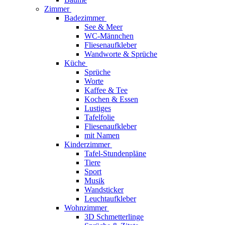
Zimmer
Badezimmer
See & Meer
WC-Männchen
Fliesenaufkleber
Wandworte & Sprüche
Küche
Sprüche
Worte
Kaffee & Tee
Kochen & Essen
Lustiges
Tafelfolie
Fliesenaufkleber
mit Namen
Kinderzimmer
Tafel-Stundenpläne
Tiere
Sport
Musik
Wandsticker
Leuchtaufkleber
Wohnzimmer
3D Schmetterlinge