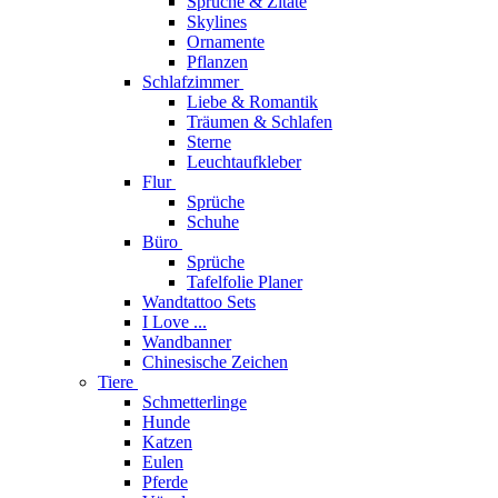
Sprüche & Zitate
Skylines
Ornamente
Pflanzen
Schlafzimmer
Liebe & Romantik
Träumen & Schlafen
Sterne
Leuchtaufkleber
Flur
Sprüche
Schuhe
Büro
Sprüche
Tafelfolie Planer
Wandtattoo Sets
I Love ...
Wandbanner
Chinesische Zeichen
Tiere
Schmetterlinge
Hunde
Katzen
Eulen
Pferde