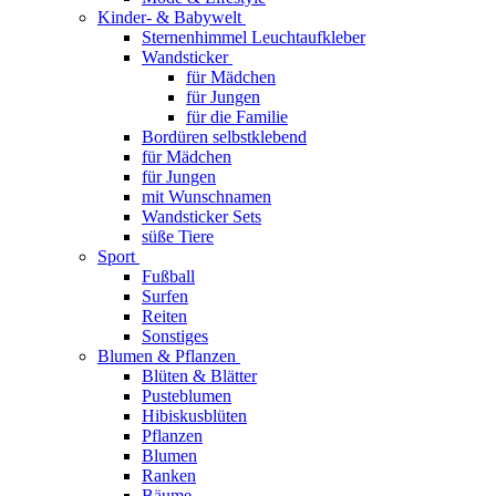
Kinder- & Babywelt
Sternenhimmel Leuchtaufkleber
Wandsticker
für Mädchen
für Jungen
für die Familie
Bordüren selbstklebend
für Mädchen
für Jungen
mit Wunschnamen
Wandsticker Sets
süße Tiere
Sport
Fußball
Surfen
Reiten
Sonstiges
Blumen & Pflanzen
Blüten & Blätter
Pusteblumen
Hibiskusblüten
Pflanzen
Blumen
Ranken
Bäume