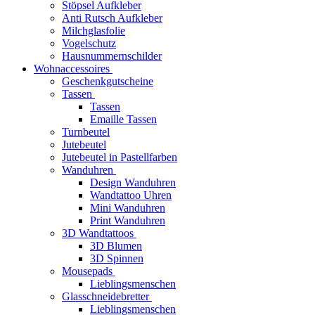
Stöpsel Aufkleber
Anti Rutsch Aufkleber
Milchglasfolie
Vogelschutz
Hausnummernschilder
Wohnaccessoires
Geschenkgutscheine
Tassen
Tassen
Emaille Tassen
Turnbeutel
Jutebeutel
Jutebeutel in Pastellfarben
Wanduhren
Design Wanduhren
Wandtattoo Uhren
Mini Wanduhren
Print Wanduhren
3D Wandtattoos
3D Blumen
3D Spinnen
Mousepads
Lieblingsmenschen
Glasschneidebretter
Lieblingsmenschen