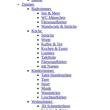
Zimmer
Badezimmer
See & Meer
WC-Männchen
Fliesenaufkleber
Wandworte & Sprüche
Küche
Sprüche
Worte
Kaffee & Tee
Kochen & Essen
Lustiges
Tafelfolie
Fliesenaufkleber
mit Namen
Kinderzimmer
Tafel-Stundenpläne
Tiere
Sport
Musik
Wandsticker
Leuchtaufkleber
Wohnzimmer
3D Schmetterlinge