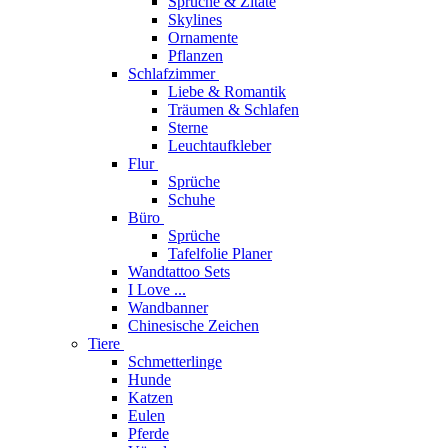
Sprüche & Zitate
Skylines
Ornamente
Pflanzen
Schlafzimmer
Liebe & Romantik
Träumen & Schlafen
Sterne
Leuchtaufkleber
Flur
Sprüche
Schuhe
Büro
Sprüche
Tafelfolie Planer
Wandtattoo Sets
I Love ...
Wandbanner
Chinesische Zeichen
Tiere
Schmetterlinge
Hunde
Katzen
Eulen
Pferde