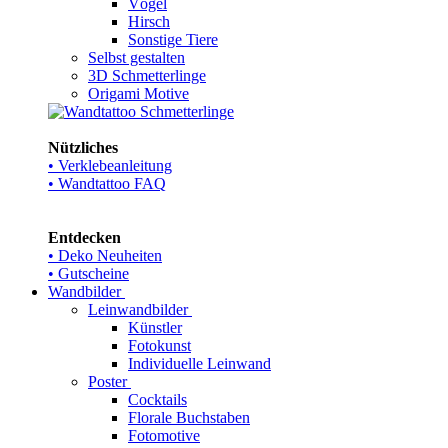
Vögel
Hirsch
Sonstige Tiere
Selbst gestalten
3D Schmetterlinge
Origami Motive
Nützliches
• Verklebeanleitung
• Wandtattoo FAQ
Entdecken
• Deko Neuheiten
• Gutscheine
Wandbilder
Leinwandbilder
Künstler
Fotokunst
Individuelle Leinwand
Poster
Cocktails
Florale Buchstaben
Fotomotive