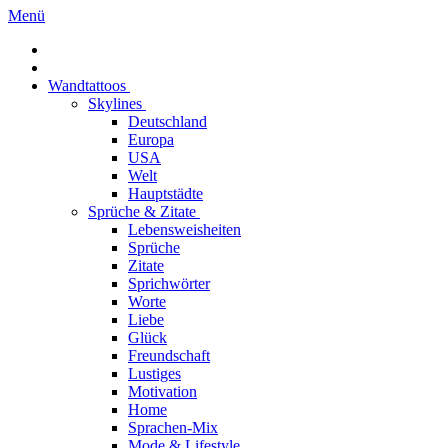
Menü
Wandtattoos
Skylines
Deutschland
Europa
USA
Welt
Hauptstädte
Sprüche & Zitate
Lebensweisheiten
Sprüche
Zitate
Sprichwörter
Worte
Liebe
Glück
Freundschaft
Lustiges
Motivation
Home
Sprachen-Mix
Mode & Lifestyle