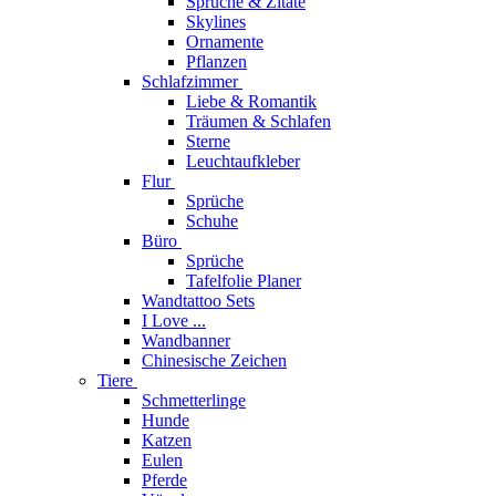
Sprüche & Zitate
Skylines
Ornamente
Pflanzen
Schlafzimmer
Liebe & Romantik
Träumen & Schlafen
Sterne
Leuchtaufkleber
Flur
Sprüche
Schuhe
Büro
Sprüche
Tafelfolie Planer
Wandtattoo Sets
I Love ...
Wandbanner
Chinesische Zeichen
Tiere
Schmetterlinge
Hunde
Katzen
Eulen
Pferde