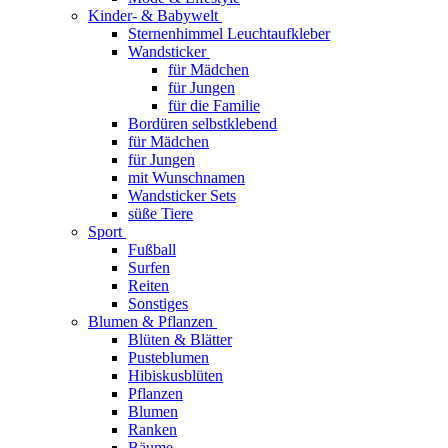
Kinder- & Babywelt
Sternenhimmel Leuchtaufkleber
Wandsticker
für Mädchen
für Jungen
für die Familie
Bordüren selbstklebend
für Mädchen
für Jungen
mit Wunschnamen
Wandsticker Sets
süße Tiere
Sport
Fußball
Surfen
Reiten
Sonstiges
Blumen & Pflanzen
Blüten & Blätter
Pusteblumen
Hibiskusblüten
Pflanzen
Blumen
Ranken
Bäume