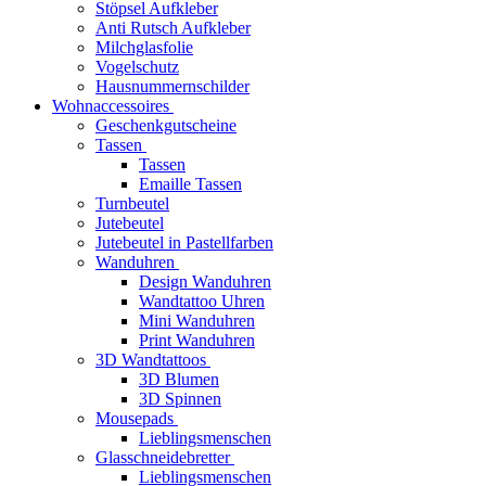
Stöpsel Aufkleber
Anti Rutsch Aufkleber
Milchglasfolie
Vogelschutz
Hausnummernschilder
Wohnaccessoires
Geschenkgutscheine
Tassen
Tassen
Emaille Tassen
Turnbeutel
Jutebeutel
Jutebeutel in Pastellfarben
Wanduhren
Design Wanduhren
Wandtattoo Uhren
Mini Wanduhren
Print Wanduhren
3D Wandtattoos
3D Blumen
3D Spinnen
Mousepads
Lieblingsmenschen
Glasschneidebretter
Lieblingsmenschen