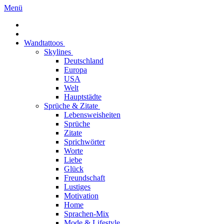
Menü
Wandtattoos
Skylines
Deutschland
Europa
USA
Welt
Hauptstädte
Sprüche & Zitate
Lebensweisheiten
Sprüche
Zitate
Sprichwörter
Worte
Liebe
Glück
Freundschaft
Lustiges
Motivation
Home
Sprachen-Mix
Mode & Lifestyle