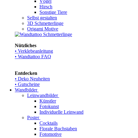
Vögel
Hirsch
Sonstige Tiere
Selbst gestalten
3D Schmetterlinge
Origami Motive
Nützliches
• Verklebeanleitung
• Wandtattoo FAQ
Entdecken
• Deko Neuheiten
• Gutscheine
Wandbilder
Leinwandbilder
Künstler
Fotokunst
Individuelle Leinwand
Poster
Cocktails
Florale Buchstaben
Fotomotive