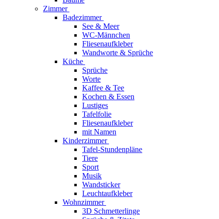
Zimmer
Badezimmer
See & Meer
WC-Männchen
Fliesenaufkleber
Wandworte & Sprüche
Küche
Sprüche
Worte
Kaffee & Tee
Kochen & Essen
Lustiges
Tafelfolie
Fliesenaufkleber
mit Namen
Kinderzimmer
Tafel-Stundenpläne
Tiere
Sport
Musik
Wandsticker
Leuchtaufkleber
Wohnzimmer
3D Schmetterlinge