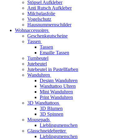
Stöpsel Aufkleber
Anti Rutsch Aufkleber
Milchglasfolie
Vogelschutz
Hausnummernschilder
Wohnaccessoires
Geschenkgutscheine
Tassen
Tassen
Emaille Tassen
Turnbeutel
Jutebeutel
Jutebeutel in Pastellfarben
Wanduhren
Design Wanduhren
Wandtattoo Uhren
Mini Wanduhren
Print Wanduhren
3D Wandtattoos
3D Blumen
3D Spinnen
Mousepads
Lieblingsmenschen
Glasschneidebretter
Lieblingsmenschen