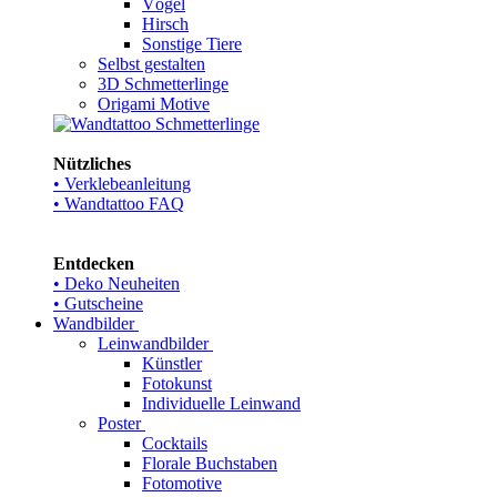
Vögel
Hirsch
Sonstige Tiere
Selbst gestalten
3D Schmetterlinge
Origami Motive
Nützliches
• Verklebeanleitung
• Wandtattoo FAQ
Entdecken
• Deko Neuheiten
• Gutscheine
Wandbilder
Leinwandbilder
Künstler
Fotokunst
Individuelle Leinwand
Poster
Cocktails
Florale Buchstaben
Fotomotive