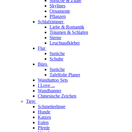
Sprüche & Zitate
Skylines
Ornamente
Pflanzen
Schlafzimmer
Liebe & Romantik
Träumen & Schlafen
Sterne
Leuchtaufkleber
Flur
Sprüche
Schuhe
Büro
Sprüche
Tafelfolie Planer
Wandtattoo Sets
I Love ...
Wandbanner
Chinesische Zeichen
Tiere
Schmetterlinge
Hunde
Katzen
Eulen
Pferde