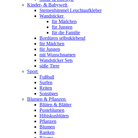
Kinder- & Babywelt
Sternenhimmel Leuchtaufkleber
Wandsticker
für Mädchen
für Jungen
für die Familie
Bordüren selbstklebend
für Mädchen
für Jungen
mit Wunschnamen
Wandsticker Sets
süße Tiere
Sport
Fußball
Surfen
Reiten
Sonstiges
Blumen & Pflanzen
Blüten & Blätter
Pusteblumen
Hibiskusblüten
Pflanzen
Blumen
Ranken
Bäume