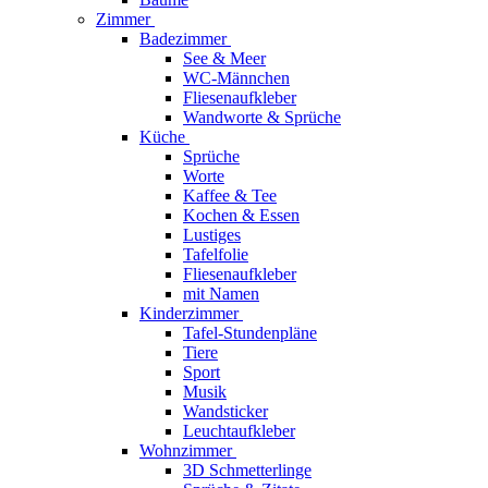
Zimmer
Badezimmer
See & Meer
WC-Männchen
Fliesenaufkleber
Wandworte & Sprüche
Küche
Sprüche
Worte
Kaffee & Tee
Kochen & Essen
Lustiges
Tafelfolie
Fliesenaufkleber
mit Namen
Kinderzimmer
Tafel-Stundenpläne
Tiere
Sport
Musik
Wandsticker
Leuchtaufkleber
Wohnzimmer
3D Schmetterlinge