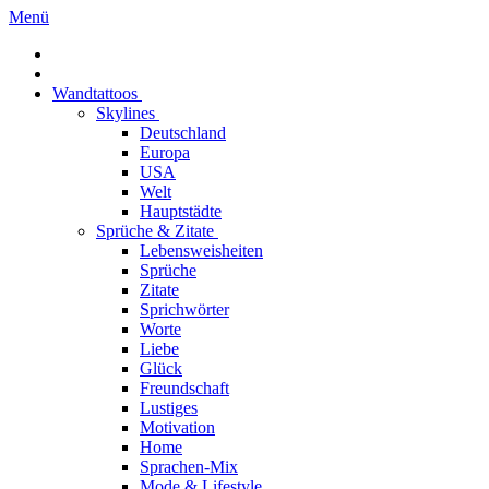
Menü
Wandtattoos
Skylines
Deutschland
Europa
USA
Welt
Hauptstädte
Sprüche & Zitate
Lebensweisheiten
Sprüche
Zitate
Sprichwörter
Worte
Liebe
Glück
Freundschaft
Lustiges
Motivation
Home
Sprachen-Mix
Mode & Lifestyle