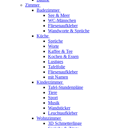
Zimmer
Badezimmer
See & Meer
WC-Männchen
Fliesenaufkleber
Wandworte & Sprüche
Küche
Sprüche
Worte
Kaffee & Tee
Kochen & Essen
Lustiges
Tafelfolie
Fliesenaufkleber
mit Namen
Kinderzimmer
Tafel-Stundenpläne
Tiere
Sport
Musik
Wandsticker
Leuchtaufkleber
Wohnzimmer
3D Schmetterlinge