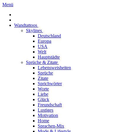
Menü
Wandtattoos
Skylines
Deutschland
Europa
USA
Welt
Hauptstädte
Sprüche & Zitate
Lebensweisheiten
Sprüche
Zitate
Sprichwörter
Worte
Liebe
Glück
Freundschaft
Lustiges
Motivation
Home
Sprachen-Mix
Mode & Lifestyle