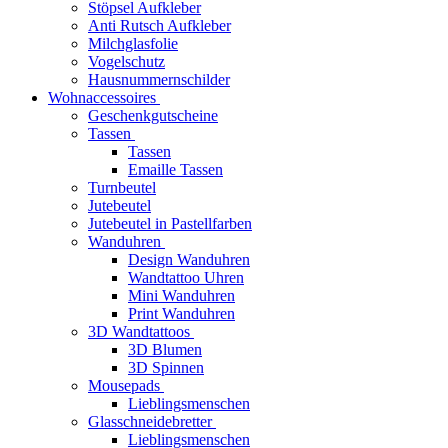
Stöpsel Aufkleber
Anti Rutsch Aufkleber
Milchglasfolie
Vogelschutz
Hausnummernschilder
Wohnaccessoires
Geschenkgutscheine
Tassen
Tassen
Emaille Tassen
Turnbeutel
Jutebeutel
Jutebeutel in Pastellfarben
Wanduhren
Design Wanduhren
Wandtattoo Uhren
Mini Wanduhren
Print Wanduhren
3D Wandtattoos
3D Blumen
3D Spinnen
Mousepads
Lieblingsmenschen
Glasschneidebretter
Lieblingsmenschen