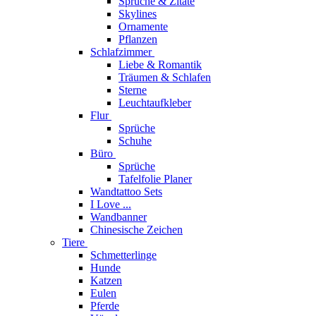
Sprüche & Zitate
Skylines
Ornamente
Pflanzen
Schlafzimmer
Liebe & Romantik
Träumen & Schlafen
Sterne
Leuchtaufkleber
Flur
Sprüche
Schuhe
Büro
Sprüche
Tafelfolie Planer
Wandtattoo Sets
I Love ...
Wandbanner
Chinesische Zeichen
Tiere
Schmetterlinge
Hunde
Katzen
Eulen
Pferde