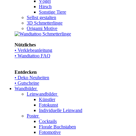
Vögel
Hirsch
Sonstige Tiere
Selbst gestalten
3D Schmetterlinge
Origami Motive
Nützliches
• Verklebeanleitung
• Wandtattoo FAQ
Entdecken
• Deko Neuheiten
• Gutscheine
Wandbilder
Leinwandbilder
Künstler
Fotokunst
Individuelle Leinwand
Poster
Cocktails
Florale Buchstaben
Fotomotive