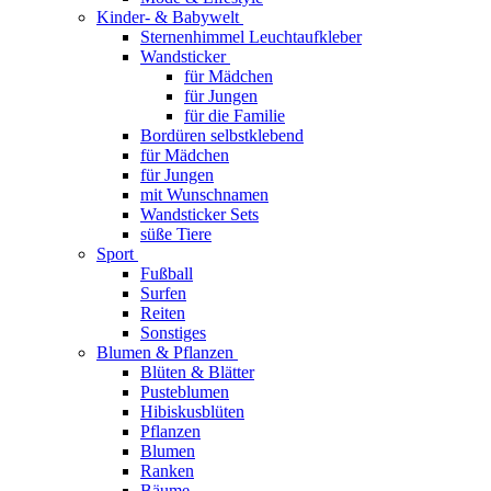
Kinder- & Babywelt
Sternenhimmel Leuchtaufkleber
Wandsticker
für Mädchen
für Jungen
für die Familie
Bordüren selbstklebend
für Mädchen
für Jungen
mit Wunschnamen
Wandsticker Sets
süße Tiere
Sport
Fußball
Surfen
Reiten
Sonstiges
Blumen & Pflanzen
Blüten & Blätter
Pusteblumen
Hibiskusblüten
Pflanzen
Blumen
Ranken
Bäume