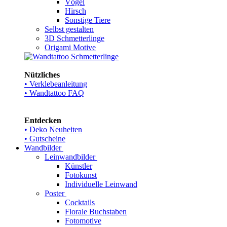
Vögel
Hirsch
Sonstige Tiere
Selbst gestalten
3D Schmetterlinge
Origami Motive
Nützliches
• Verklebeanleitung
• Wandtattoo FAQ
Entdecken
• Deko Neuheiten
• Gutscheine
Wandbilder
Leinwandbilder
Künstler
Fotokunst
Individuelle Leinwand
Poster
Cocktails
Florale Buchstaben
Fotomotive