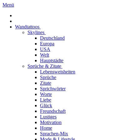
Menü
Wandtattoos
Skylines
Deutschland
Europa
USA
Welt
Hauptstädte
Sprüche & Zitate
Lebensweisheiten
Sprüche
Zitate
Sprichwörter
Worte
Liebe
Glück
Freundschaft
Lustiges
Motivation
Home
Sprachen-Mix
Mode & Lifestyle