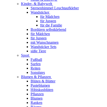
Kinder- & Babywelt
Sternenhimmel Leuchtaufkleber
Wandsticker
für Mädchen
für Jungen
für die Familie
Bordüren selbstklebend
für Mädchen
für Jungen
mit Wunschnamen
Wandsticker Sets
süße Tiere
Sport
Fußball
Surfen
Reiten
Sonstiges
Blumen & Pflanzen
Blüten & Blätter
Pusteblumen
Hibiskusblüten
Pflanzen
Blumen
Ranken
Bäume