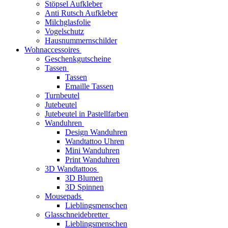
Stöpsel Aufkleber
Anti Rutsch Aufkleber
Milchglasfolie
Vogelschutz
Hausnummernschilder
Wohnaccessoires
Geschenkgutscheine
Tassen
Tassen
Emaille Tassen
Turnbeutel
Jutebeutel
Jutebeutel in Pastellfarben
Wanduhren
Design Wanduhren
Wandtattoo Uhren
Mini Wanduhren
Print Wanduhren
3D Wandtattoos
3D Blumen
3D Spinnen
Mousepads
Lieblingsmenschen
Glasschneidebretter
Lieblingsmenschen