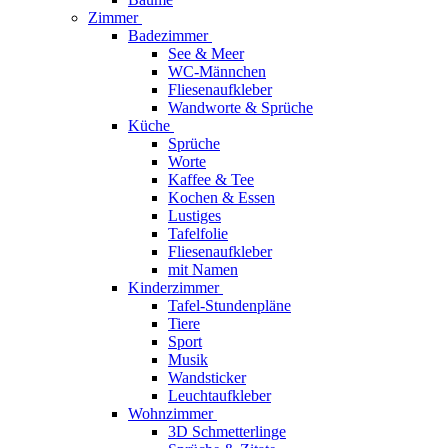
Zimmer
Badezimmer
See & Meer
WC-Männchen
Fliesenaufkleber
Wandworte & Sprüche
Küche
Sprüche
Worte
Kaffee & Tee
Kochen & Essen
Lustiges
Tafelfolie
Fliesenaufkleber
mit Namen
Kinderzimmer
Tafel-Stundenpläne
Tiere
Sport
Musik
Wandsticker
Leuchtaufkleber
Wohnzimmer
3D Schmetterlinge