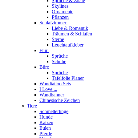
Sprüche & Zitate
Skylines
Ornamente
Pflanzen
Schlafzimmer
Liebe & Romantik
Träumen & Schlafen
Sterne
Leuchtaufkleber
Flur
Sprüche
Schuhe
Büro
Sprüche
Tafelfolie Planer
Wandtattoo Sets
I Love ...
Wandbanner
Chinesische Zeichen
Tiere
Schmetterlinge
Hunde
Katzen
Eulen
Pferde