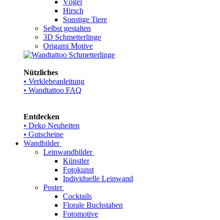
Vögel
Hirsch
Sonstige Tiere
Selbst gestalten
3D Schmetterlinge
Origami Motive
Nützliches
• Verklebeanleitung
• Wandtattoo FAQ
Entdecken
• Deko Neuheiten
• Gutscheine
Wandbilder
Leinwandbilder
Künstler
Fotokunst
Individuelle Leinwand
Poster
Cocktails
Florale Buchstaben
Fotomotive