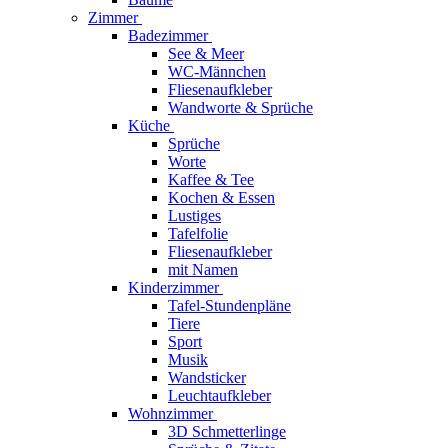
Zimmer
Badezimmer
See & Meer
WC-Männchen
Fliesenaufkleber
Wandworte & Sprüche
Küche
Sprüche
Worte
Kaffee & Tee
Kochen & Essen
Lustiges
Tafelfolie
Fliesenaufkleber
mit Namen
Kinderzimmer
Tafel-Stundenpläne
Tiere
Sport
Musik
Wandsticker
Leuchtaufkleber
Wohnzimmer
3D Schmetterlinge