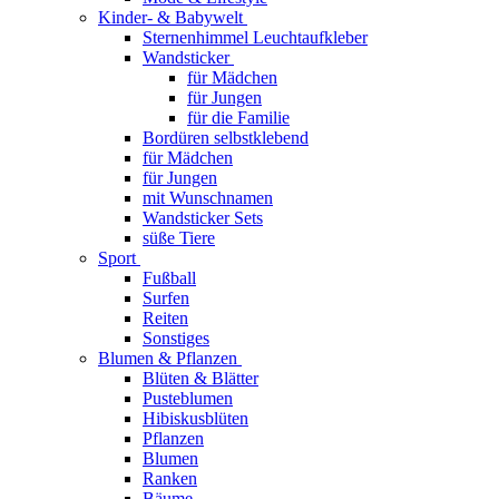
Kinder- & Babywelt
Sternenhimmel Leuchtaufkleber
Wandsticker
für Mädchen
für Jungen
für die Familie
Bordüren selbstklebend
für Mädchen
für Jungen
mit Wunschnamen
Wandsticker Sets
süße Tiere
Sport
Fußball
Surfen
Reiten
Sonstiges
Blumen & Pflanzen
Blüten & Blätter
Pusteblumen
Hibiskusblüten
Pflanzen
Blumen
Ranken
Bäume