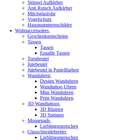
Stöpsel Aufkleber
Anti Rutsch Aufkleber
Milchglasfolie
Vogelschutz
Hausnummernschilder
Wohnaccessoires
Geschenkgutscheine
Tassen
Tassen
Emaille Tassen
Turnbeutel
Jutebeutel
Jutebeutel in Pastellfarben
Wanduhren
Design Wanduhren
Wandtattoo Uhren
Mini Wanduhren
Print Wanduhren
3D Wandtattoos
3D Blumen
3D Spinnen
Mousepads
Lieblingsmenschen
Glasschneidebretter
Lieblingsmenschen