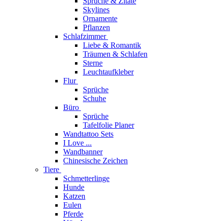
Sprüche & Zitate
Skylines
Ornamente
Pflanzen
Schlafzimmer
Liebe & Romantik
Träumen & Schlafen
Sterne
Leuchtaufkleber
Flur
Sprüche
Schuhe
Büro
Sprüche
Tafelfolie Planer
Wandtattoo Sets
I Love ...
Wandbanner
Chinesische Zeichen
Tiere
Schmetterlinge
Hunde
Katzen
Eulen
Pferde