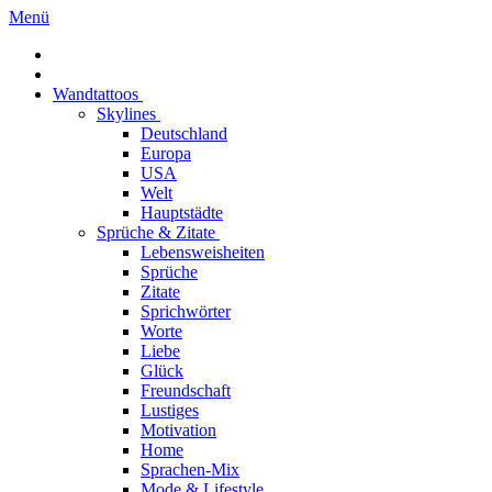
Menü
Wandtattoos
Skylines
Deutschland
Europa
USA
Welt
Hauptstädte
Sprüche & Zitate
Lebensweisheiten
Sprüche
Zitate
Sprichwörter
Worte
Liebe
Glück
Freundschaft
Lustiges
Motivation
Home
Sprachen-Mix
Mode & Lifestyle