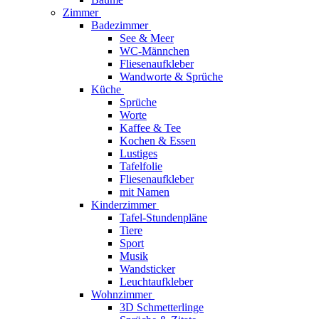
Zimmer
Badezimmer
See & Meer
WC-Männchen
Fliesenaufkleber
Wandworte & Sprüche
Küche
Sprüche
Worte
Kaffee & Tee
Kochen & Essen
Lustiges
Tafelfolie
Fliesenaufkleber
mit Namen
Kinderzimmer
Tafel-Stundenpläne
Tiere
Sport
Musik
Wandsticker
Leuchtaufkleber
Wohnzimmer
3D Schmetterlinge