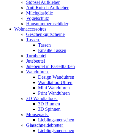
Stöpsel Aufkleber
Anti Rutsch Aufkleber
Milchglasfolie
Vogelschutz
Hausnummernschilder
Wohnaccessoires
Geschenkgutscheine
Tassen
Tassen
Emaille Tassen
Turnbeutel
Jutebeutel
Jutebeutel in Pastellfarben
Wanduhren
Design Wanduhren
Wandtattoo Uhren
Mini Wanduhren
Print Wanduhren
3D Wandtattoos
3D Blumen
3D Spinnen
Mousepads
Lieblingsmenschen
Glasschneidebretter
Lieblingsmenschen