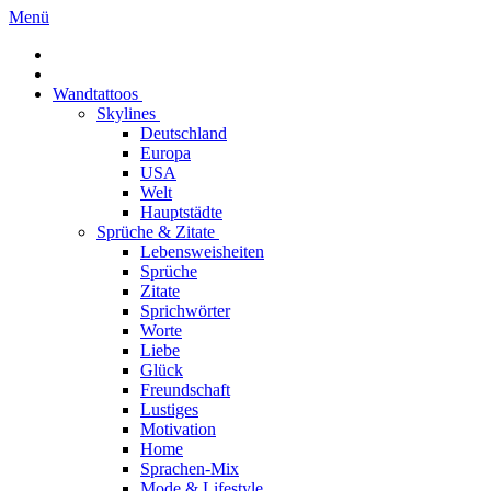
Menü
Wandtattoos
Skylines
Deutschland
Europa
USA
Welt
Hauptstädte
Sprüche & Zitate
Lebensweisheiten
Sprüche
Zitate
Sprichwörter
Worte
Liebe
Glück
Freundschaft
Lustiges
Motivation
Home
Sprachen-Mix
Mode & Lifestyle