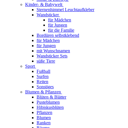
Kinder- & Babywelt
Sternenhimmel Leuchtaufkleber
Wandsticker
für Mädchen
für Jungen
für die Familie
Bordüren selbstklebend
für Mädchen
für Jungen
mit Wunschnamen
Wandsticker Sets
süße Tiere
Sport
Fußball
Surfen
Reiten
Sonstiges
Blumen & Pflanzen
Blüten & Blätter
Pusteblumen
Hibiskusblüten
Pflanzen
Blumen
Ranken
Bäume