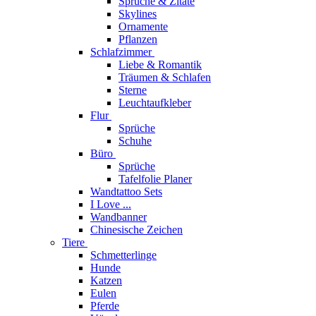
Sprüche & Zitate
Skylines
Ornamente
Pflanzen
Schlafzimmer
Liebe & Romantik
Träumen & Schlafen
Sterne
Leuchtaufkleber
Flur
Sprüche
Schuhe
Büro
Sprüche
Tafelfolie Planer
Wandtattoo Sets
I Love ...
Wandbanner
Chinesische Zeichen
Tiere
Schmetterlinge
Hunde
Katzen
Eulen
Pferde