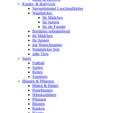
Kinder- & Babywelt
Sternenhimmel Leuchtaufkleber
Wandsticker
für Mädchen
für Jungen
für die Familie
Bordüren selbstklebend
für Mädchen
für Jungen
mit Wunschnamen
Wandsticker Sets
süße Tiere
Sport
Fußball
Surfen
Reiten
Sonstiges
Blumen & Pflanzen
Blüten & Blätter
Pusteblumen
Hibiskusblüten
Pflanzen
Blumen
Ranken
Bäume