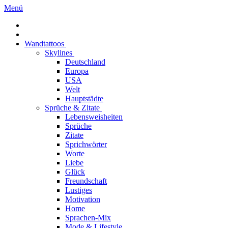
Menü
Wandtattoos
Skylines
Deutschland
Europa
USA
Welt
Hauptstädte
Sprüche & Zitate
Lebensweisheiten
Sprüche
Zitate
Sprichwörter
Worte
Liebe
Glück
Freundschaft
Lustiges
Motivation
Home
Sprachen-Mix
Mode & Lifestyle