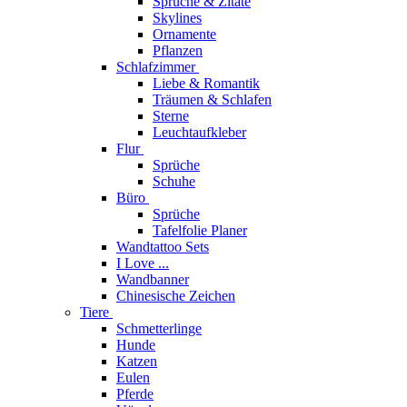
Sprüche & Zitate
Skylines
Ornamente
Pflanzen
Schlafzimmer
Liebe & Romantik
Träumen & Schlafen
Sterne
Leuchtaufkleber
Flur
Sprüche
Schuhe
Büro
Sprüche
Tafelfolie Planer
Wandtattoo Sets
I Love ...
Wandbanner
Chinesische Zeichen
Tiere
Schmetterlinge
Hunde
Katzen
Eulen
Pferde