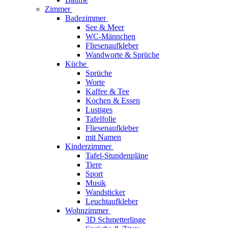
Zimmer
Badezimmer
See & Meer
WC-Männchen
Fliesenaufkleber
Wandworte & Sprüche
Küche
Sprüche
Worte
Kaffee & Tee
Kochen & Essen
Lustiges
Tafelfolie
Fliesenaufkleber
mit Namen
Kinderzimmer
Tafel-Stundenpläne
Tiere
Sport
Musik
Wandsticker
Leuchtaufkleber
Wohnzimmer
3D Schmetterlinge