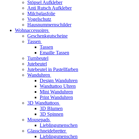
Stöpsel Aufkleber
Anti Rutsch Aufkleber
Milchglasfolie
Vogelschutz
Hausnummernschilder
Wohnaccessoires
Geschenkgutscheine
Tassen
Tassen
Emaille Tassen
Turnbeutel
Jutebeutel
Jutebeutel in Pastellfarben
Wanduhren
Design Wanduhren
Wandtattoo Uhren
Mini Wanduhren
Print Wanduhren
3D Wandtattoos
3D Blumen
3D Spinnen
Mousepads
Lieblingsmenschen
Glasschneidebretter
Lieblingsmenschen