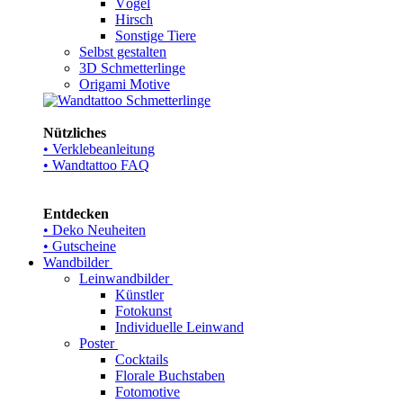
Vögel
Hirsch
Sonstige Tiere
Selbst gestalten
3D Schmetterlinge
Origami Motive
Nützliches
• Verklebeanleitung
• Wandtattoo FAQ
Entdecken
• Deko Neuheiten
• Gutscheine
Wandbilder
Leinwandbilder
Künstler
Fotokunst
Individuelle Leinwand
Poster
Cocktails
Florale Buchstaben
Fotomotive