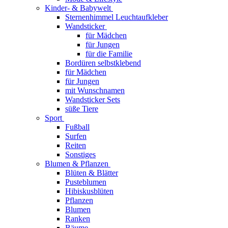
Kinder- & Babywelt
Sternenhimmel Leuchtaufkleber
Wandsticker
für Mädchen
für Jungen
für die Familie
Bordüren selbstklebend
für Mädchen
für Jungen
mit Wunschnamen
Wandsticker Sets
süße Tiere
Sport
Fußball
Surfen
Reiten
Sonstiges
Blumen & Pflanzen
Blüten & Blätter
Pusteblumen
Hibiskusblüten
Pflanzen
Blumen
Ranken
Bäume