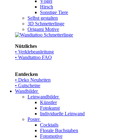
Vögel
Hirsch
Sonstige Tiere
Selbst gestalten
3D Schmetterlinge
Origami Motive
Nützliches
• Verklebeanleitung
• Wandtattoo FAQ
Entdecken
• Deko Neuheiten
• Gutscheine
Wandbilder
Leinwandbilder
Künstler
Fotokunst
Individuelle Leinwand
Poster
Cocktails
Florale Buchstaben
Fotomotive