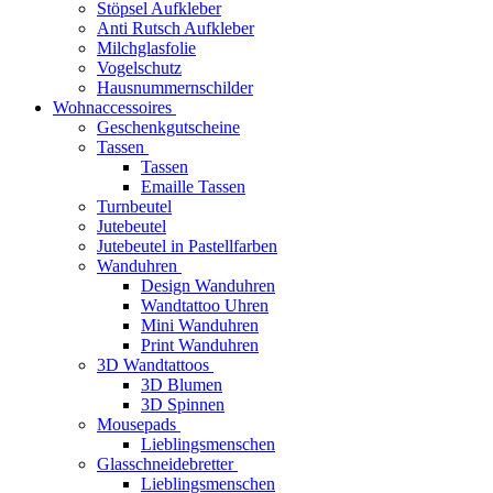
Stöpsel Aufkleber
Anti Rutsch Aufkleber
Milchglasfolie
Vogelschutz
Hausnummernschilder
Wohnaccessoires
Geschenkgutscheine
Tassen
Tassen
Emaille Tassen
Turnbeutel
Jutebeutel
Jutebeutel in Pastellfarben
Wanduhren
Design Wanduhren
Wandtattoo Uhren
Mini Wanduhren
Print Wanduhren
3D Wandtattoos
3D Blumen
3D Spinnen
Mousepads
Lieblingsmenschen
Glasschneidebretter
Lieblingsmenschen