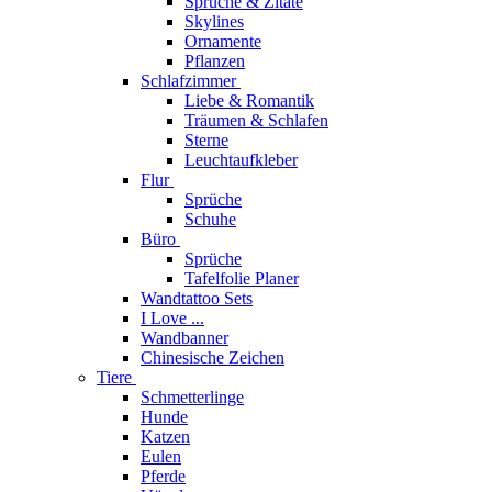
Sprüche & Zitate
Skylines
Ornamente
Pflanzen
Schlafzimmer
Liebe & Romantik
Träumen & Schlafen
Sterne
Leuchtaufkleber
Flur
Sprüche
Schuhe
Büro
Sprüche
Tafelfolie Planer
Wandtattoo Sets
I Love ...
Wandbanner
Chinesische Zeichen
Tiere
Schmetterlinge
Hunde
Katzen
Eulen
Pferde