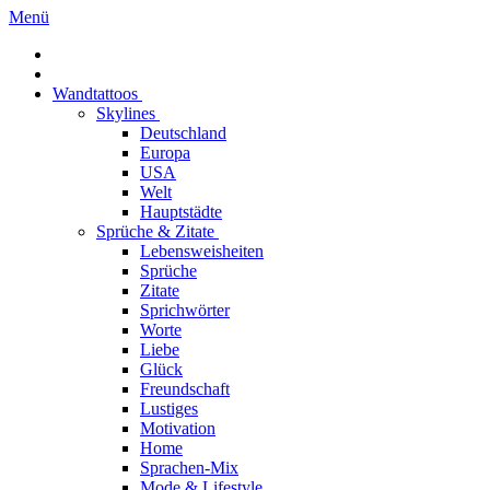
Menü
Wandtattoos
Skylines
Deutschland
Europa
USA
Welt
Hauptstädte
Sprüche & Zitate
Lebensweisheiten
Sprüche
Zitate
Sprichwörter
Worte
Liebe
Glück
Freundschaft
Lustiges
Motivation
Home
Sprachen-Mix
Mode & Lifestyle