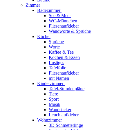
Zimmer
Badezimmer
See & Meer
WC-Männchen
Fliesenaufkleber
Wandworte & Sprüche
Küche
Sprüche
Worte
Kaffee & Tee
Kochen & Essen
Lustiges
Tafelfolie
Fliesenaufkleber
mit Namen
Kinderzimmer
Tafel-Stundenpläne
Tiere
Sport
Musik
Wandsticker
Leuchtaufkleber
Wohnzimmer
3D Schmetterlinge