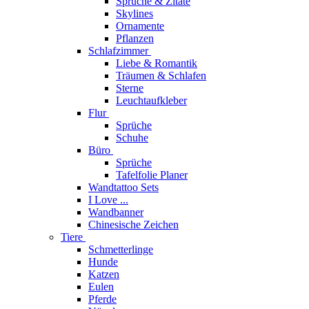
Sprüche & Zitate
Skylines
Ornamente
Pflanzen
Schlafzimmer
Liebe & Romantik
Träumen & Schlafen
Sterne
Leuchtaufkleber
Flur
Sprüche
Schuhe
Büro
Sprüche
Tafelfolie Planer
Wandtattoo Sets
I Love ...
Wandbanner
Chinesische Zeichen
Tiere
Schmetterlinge
Hunde
Katzen
Eulen
Pferde