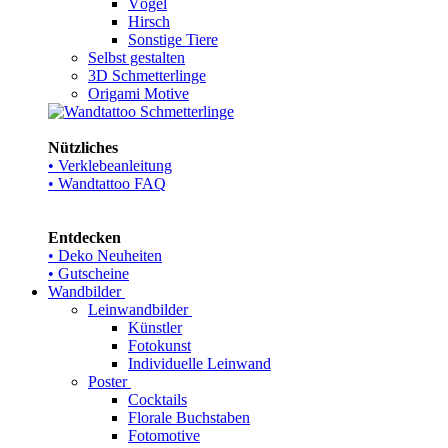
Vögel
Hirsch
Sonstige Tiere
Selbst gestalten
3D Schmetterlinge
Origami Motive
Nützliches
• Verklebeanleitung
• Wandtattoo FAQ
Entdecken
• Deko Neuheiten
• Gutscheine
Wandbilder
Leinwandbilder
Künstler
Fotokunst
Individuelle Leinwand
Poster
Cocktails
Florale Buchstaben
Fotomotive