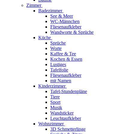
Zimmer
Badezimmer
See & Meer
WC-Männchen
Fliesenaufkleber
Wandworte & Sprüche
Küche
Sprüche
Worte
Kaffee & Tee
Kochen & Essen
Lustiges
Tafelfolie
Fliesenaufkleber
mit Namen
Kinderzimmer
Tafel-Stundenpläne
Tiere
Sport
Musik
Wandsticker
Leuchtaufkleber
Wohnzimmer
3D Schmetterlinge