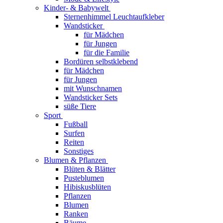
Kinder- & Babywelt
Sternenhimmel Leuchtaufkleber
Wandsticker
für Mädchen
für Jungen
für die Familie
Bordüren selbstklebend
für Mädchen
für Jungen
mit Wunschnamen
Wandsticker Sets
süße Tiere
Sport
Fußball
Surfen
Reiten
Sonstiges
Blumen & Pflanzen
Blüten & Blätter
Pusteblumen
Hibiskusblüten
Pflanzen
Blumen
Ranken
Bäume