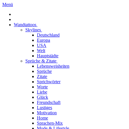
Menü
Wandtattoos
Skylines
Deutschland
Europa
USA
Welt
Hauptstädte
Sprüche & Zitate
Lebensweisheiten
Sprüche
Zitate
Sprichwörter
Worte
Liebe
Glück
Freundschaft
Lustiges
Motivation
Home
Sprachen-Mix
Mode & Lifestyle