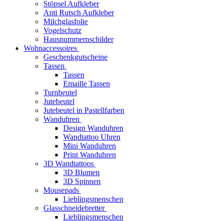
Stöpsel Aufkleber
Anti Rutsch Aufkleber
Milchglasfolie
Vogelschutz
Hausnummernschilder
Wohnaccessoires
Geschenkgutscheine
Tassen
Tassen
Emaille Tassen
Turnbeutel
Jutebeutel
Jutebeutel in Pastellfarben
Wanduhren
Design Wanduhren
Wandtattoo Uhren
Mini Wanduhren
Print Wanduhren
3D Wandtattoos
3D Blumen
3D Spinnen
Mousepads
Lieblingsmenschen
Glasschneidebretter
Lieblingsmenschen