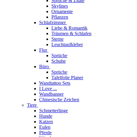
Sprüche & Zitate
Skylines
Ornamente
Pflanzen
Schlafzimmer
Liebe & Romantik
Träumen & Schlafen
Sterne
Leuchtaufkleber
Flur
Sprüche
Schuhe
Büro
Sprüche
Tafelfolie Planer
Wandtattoo Sets
I Love ...
Wandbanner
Chinesische Zeichen
Tiere
Schmetterlinge
Hunde
Katzen
Eulen
Pferde