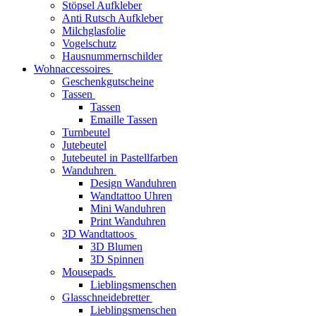
Stöpsel Aufkleber
Anti Rutsch Aufkleber
Milchglasfolie
Vogelschutz
Hausnummernschilder
Wohnaccessoires
Geschenkgutscheine
Tassen
Tassen
Emaille Tassen
Turnbeutel
Jutebeutel
Jutebeutel in Pastellfarben
Wanduhren
Design Wanduhren
Wandtattoo Uhren
Mini Wanduhren
Print Wanduhren
3D Wandtattoos
3D Blumen
3D Spinnen
Mousepads
Lieblingsmenschen
Glasschneidebretter
Lieblingsmenschen