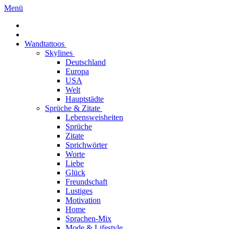
Menü
Wandtattoos
Skylines
Deutschland
Europa
USA
Welt
Hauptstädte
Sprüche & Zitate
Lebensweisheiten
Sprüche
Zitate
Sprichwörter
Worte
Liebe
Glück
Freundschaft
Lustiges
Motivation
Home
Sprachen-Mix
Mode & Lifestyle