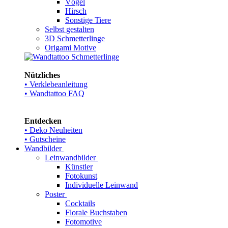
Vögel
Hirsch
Sonstige Tiere
Selbst gestalten
3D Schmetterlinge
Origami Motive
Nützliches
• Verklebeanleitung
• Wandtattoo FAQ
Entdecken
• Deko Neuheiten
• Gutscheine
Wandbilder
Leinwandbilder
Künstler
Fotokunst
Individuelle Leinwand
Poster
Cocktails
Florale Buchstaben
Fotomotive