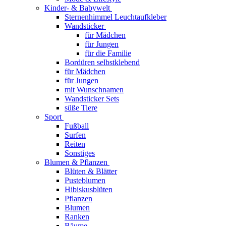
Kinder- & Babywelt
Sternenhimmel Leuchtaufkleber
Wandsticker
für Mädchen
für Jungen
für die Familie
Bordüren selbstklebend
für Mädchen
für Jungen
mit Wunschnamen
Wandsticker Sets
süße Tiere
Sport
Fußball
Surfen
Reiten
Sonstiges
Blumen & Pflanzen
Blüten & Blätter
Pusteblumen
Hibiskusblüten
Pflanzen
Blumen
Ranken
Bäume