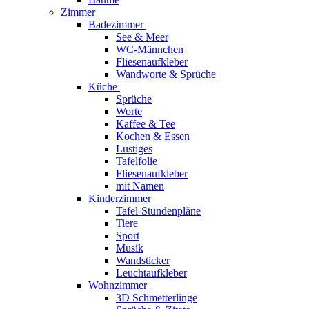
Zimmer
Badezimmer
See & Meer
WC-Männchen
Fliesenaufkleber
Wandworte & Sprüche
Küche
Sprüche
Worte
Kaffee & Tee
Kochen & Essen
Lustiges
Tafelfolie
Fliesenaufkleber
mit Namen
Kinderzimmer
Tafel-Stundenpläne
Tiere
Sport
Musik
Wandsticker
Leuchtaufkleber
Wohnzimmer
3D Schmetterlinge