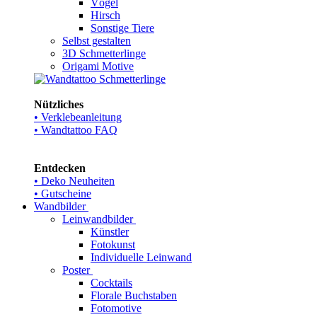
Vögel
Hirsch
Sonstige Tiere
Selbst gestalten
3D Schmetterlinge
Origami Motive
Nützliches
• Verklebeanleitung
• Wandtattoo FAQ
Entdecken
• Deko Neuheiten
• Gutscheine
Wandbilder
Leinwandbilder
Künstler
Fotokunst
Individuelle Leinwand
Poster
Cocktails
Florale Buchstaben
Fotomotive