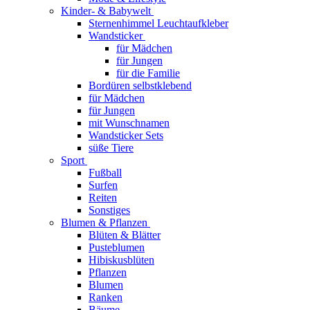
Kinder- & Babywelt
Sternenhimmel Leuchtaufkleber
Wandsticker
für Mädchen
für Jungen
für die Familie
Bordüren selbstklebend
für Mädchen
für Jungen
mit Wunschnamen
Wandsticker Sets
süße Tiere
Sport
Fußball
Surfen
Reiten
Sonstiges
Blumen & Pflanzen
Blüten & Blätter
Pusteblumen
Hibiskusblüten
Pflanzen
Blumen
Ranken
Bäume