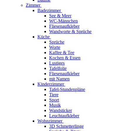
Zimmer
Badezimmer
See & Meer
WC-Männchen
Fliesenaufkleber
Wandworte & Sprüche
Küche
Sprüche
Worte
Kaffee & Tee
Kochen & Essen
Lustiges
Tafelfolie
Fliesenaufkleber
mit Namen
Kinderzimmer
Tafel-Stundenpläne
Tiere
Sport
Musik
Wandsticker
Leuchtaufkleber
Wohnzimmer
3D Schmetterlinge