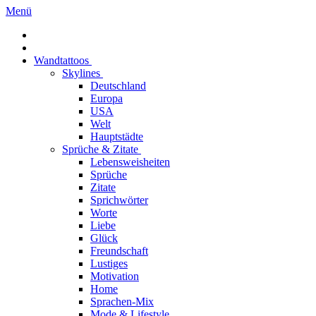
Menü
Wandtattoos
Skylines
Deutschland
Europa
USA
Welt
Hauptstädte
Sprüche & Zitate
Lebensweisheiten
Sprüche
Zitate
Sprichwörter
Worte
Liebe
Glück
Freundschaft
Lustiges
Motivation
Home
Sprachen-Mix
Mode & Lifestyle