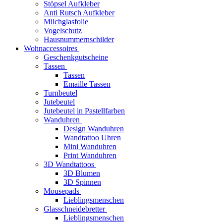
Stöpsel Aufkleber
Anti Rutsch Aufkleber
Milchglasfolie
Vogelschutz
Hausnummernschilder
Wohnaccessoires
Geschenkgutscheine
Tassen
Tassen
Emaille Tassen
Turnbeutel
Jutebeutel
Jutebeutel in Pastellfarben
Wanduhren
Design Wanduhren
Wandtattoo Uhren
Mini Wanduhren
Print Wanduhren
3D Wandtattoos
3D Blumen
3D Spinnen
Mousepads
Lieblingsmenschen
Glasschneidebretter
Lieblingsmenschen