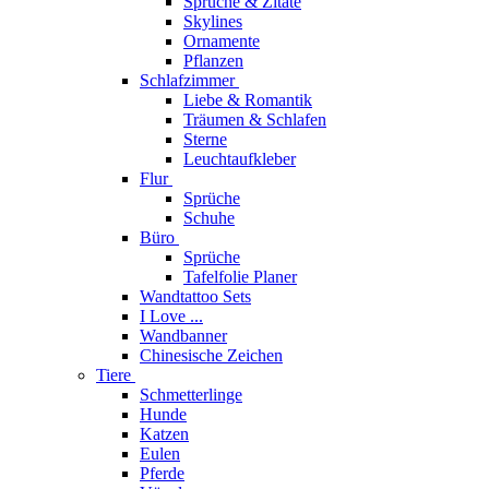
Sprüche & Zitate
Skylines
Ornamente
Pflanzen
Schlafzimmer
Liebe & Romantik
Träumen & Schlafen
Sterne
Leuchtaufkleber
Flur
Sprüche
Schuhe
Büro
Sprüche
Tafelfolie Planer
Wandtattoo Sets
I Love ...
Wandbanner
Chinesische Zeichen
Tiere
Schmetterlinge
Hunde
Katzen
Eulen
Pferde