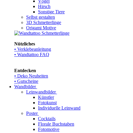
Vögel
Hirsch
Sonstige Tiere
Selbst gestalten
3D Schmetterlinge
Origami Motive
Nützliches
• Verklebeanleitung
• Wandtattoo FAQ
Entdecken
• Deko Neuheiten
• Gutscheine
Wandbilder
Leinwandbilder
Künstler
Fotokunst
Individuelle Leinwand
Poster
Cocktails
Florale Buchstaben
Fotomotive