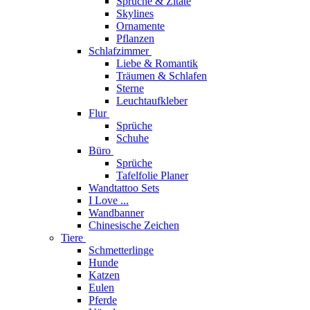
Sprüche & Zitate
Skylines
Ornamente
Pflanzen
Schlafzimmer
Liebe & Romantik
Träumen & Schlafen
Sterne
Leuchtaufkleber
Flur
Sprüche
Schuhe
Büro
Sprüche
Tafelfolie Planer
Wandtattoo Sets
I Love ...
Wandbanner
Chinesische Zeichen
Tiere
Schmetterlinge
Hunde
Katzen
Eulen
Pferde