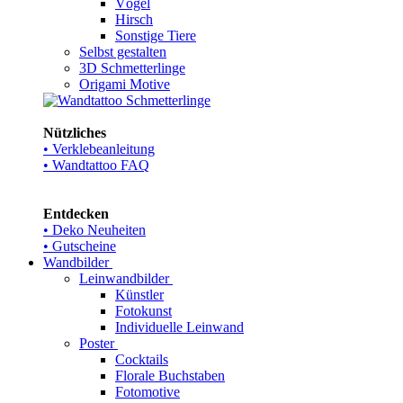
Vögel
Hirsch
Sonstige Tiere
Selbst gestalten
3D Schmetterlinge
Origami Motive
Nützliches
• Verklebeanleitung
• Wandtattoo FAQ
Entdecken
• Deko Neuheiten
• Gutscheine
Wandbilder
Leinwandbilder
Künstler
Fotokunst
Individuelle Leinwand
Poster
Cocktails
Florale Buchstaben
Fotomotive