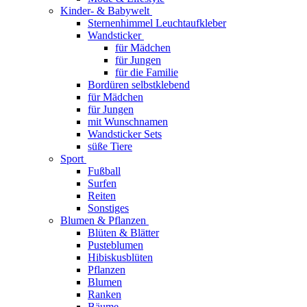
Kinder- & Babywelt
Sternenhimmel Leuchtaufkleber
Wandsticker
für Mädchen
für Jungen
für die Familie
Bordüren selbstklebend
für Mädchen
für Jungen
mit Wunschnamen
Wandsticker Sets
süße Tiere
Sport
Fußball
Surfen
Reiten
Sonstiges
Blumen & Pflanzen
Blüten & Blätter
Pusteblumen
Hibiskusblüten
Pflanzen
Blumen
Ranken
Bäume