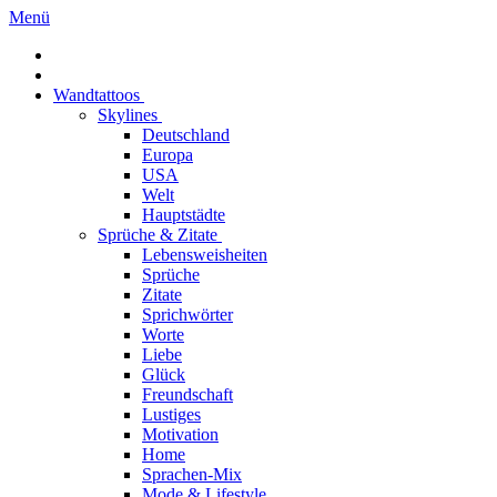
Menü
Wandtattoos
Skylines
Deutschland
Europa
USA
Welt
Hauptstädte
Sprüche & Zitate
Lebensweisheiten
Sprüche
Zitate
Sprichwörter
Worte
Liebe
Glück
Freundschaft
Lustiges
Motivation
Home
Sprachen-Mix
Mode & Lifestyle