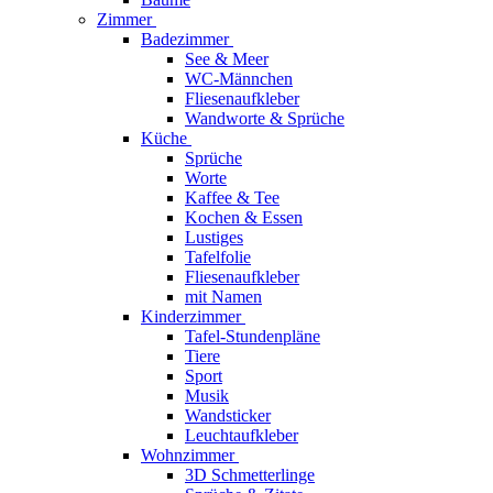
Zimmer
Badezimmer
See & Meer
WC-Männchen
Fliesenaufkleber
Wandworte & Sprüche
Küche
Sprüche
Worte
Kaffee & Tee
Kochen & Essen
Lustiges
Tafelfolie
Fliesenaufkleber
mit Namen
Kinderzimmer
Tafel-Stundenpläne
Tiere
Sport
Musik
Wandsticker
Leuchtaufkleber
Wohnzimmer
3D Schmetterlinge