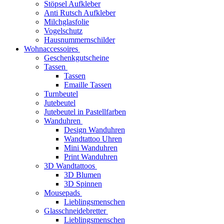
Stöpsel Aufkleber
Anti Rutsch Aufkleber
Milchglasfolie
Vogelschutz
Hausnummernschilder
Wohnaccessoires
Geschenkgutscheine
Tassen
Tassen
Emaille Tassen
Turnbeutel
Jutebeutel
Jutebeutel in Pastellfarben
Wanduhren
Design Wanduhren
Wandtattoo Uhren
Mini Wanduhren
Print Wanduhren
3D Wandtattoos
3D Blumen
3D Spinnen
Mousepads
Lieblingsmenschen
Glasschneidebretter
Lieblingsmenschen