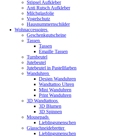
Stöpsel Aufkleber
Anti Rutsch Aufkleber
Milchglasfolie
Vogelschutz
Hausnummernschilder
Wohnaccessoires
Geschenkgutscheine
Tassen
Tassen
Emaille Tassen
Turnbeutel
Jutebeutel
Jutebeutel in Pastellfarben
Wanduhren
Design Wanduhren
Wandtattoo Uhren
Mini Wanduhren
Print Wanduhren
3D Wandtattoos
3D Blumen
3D Spinnen
Mousepads
Lieblingsmenschen
Glasschneidebretter
Lieblingsmenschen