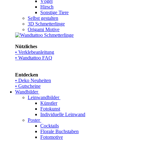
Vögel
Hirsch
Sonstige Tiere
Selbst gestalten
3D Schmetterlinge
Origami Motive
Nützliches
• Verklebeanleitung
• Wandtattoo FAQ
Entdecken
• Deko Neuheiten
• Gutscheine
Wandbilder
Leinwandbilder
Künstler
Fotokunst
Individuelle Leinwand
Poster
Cocktails
Florale Buchstaben
Fotomotive