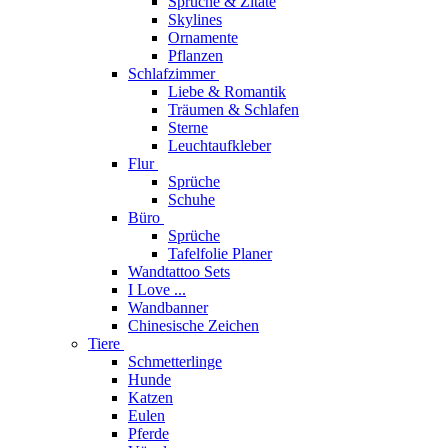
Sprüche & Zitate
Skylines
Ornamente
Pflanzen
Schlafzimmer
Liebe & Romantik
Träumen & Schlafen
Sterne
Leuchtaufkleber
Flur
Sprüche
Schuhe
Büro
Sprüche
Tafelfolie Planer
Wandtattoo Sets
I Love ...
Wandbanner
Chinesische Zeichen
Tiere
Schmetterlinge
Hunde
Katzen
Eulen
Pferde