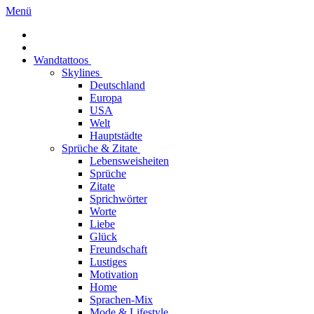
Menü
Wandtattoos
Skylines
Deutschland
Europa
USA
Welt
Hauptstädte
Sprüche & Zitate
Lebensweisheiten
Sprüche
Zitate
Sprichwörter
Worte
Liebe
Glück
Freundschaft
Lustiges
Motivation
Home
Sprachen-Mix
Mode & Lifestyle