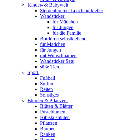
Kinder- & Babywelt
Sternenhimmel Leuchtaufkleber
Wandsticker
für Mädchen
für Jungen
für die Familie
Bordüren selbstklebend
für Mädchen
für Jungen
mit Wunschnamen
Wandsticker Sets
süße Tiere
Sport
Fußball
Surfen
Reiten
Sonstiges
Blumen & Pflanzen
Blüten & Blätter
Pusteblumen
Hibiskusblüten
Pflanzen
Blumen
Ranken
Bäume