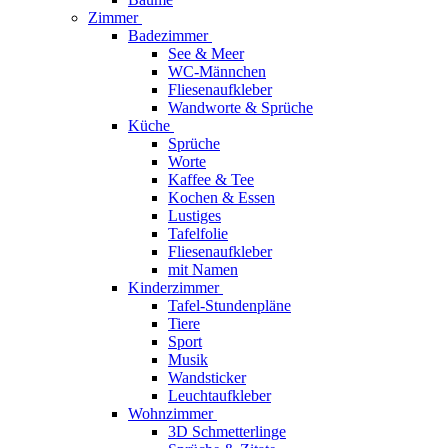
Zimmer
Badezimmer
See & Meer
WC-Männchen
Fliesenaufkleber
Wandworte & Sprüche
Küche
Sprüche
Worte
Kaffee & Tee
Kochen & Essen
Lustiges
Tafelfolie
Fliesenaufkleber
mit Namen
Kinderzimmer
Tafel-Stundenpläne
Tiere
Sport
Musik
Wandsticker
Leuchtaufkleber
Wohnzimmer
3D Schmetterlinge