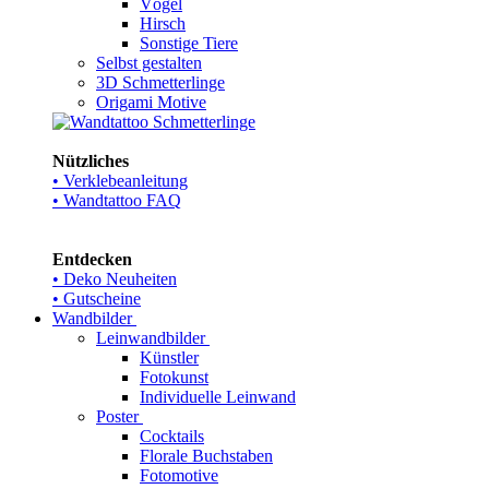
Vögel
Hirsch
Sonstige Tiere
Selbst gestalten
3D Schmetterlinge
Origami Motive
Nützliches
• Verklebeanleitung
• Wandtattoo FAQ
Entdecken
• Deko Neuheiten
• Gutscheine
Wandbilder
Leinwandbilder
Künstler
Fotokunst
Individuelle Leinwand
Poster
Cocktails
Florale Buchstaben
Fotomotive