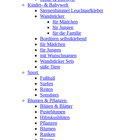
Kinder- & Babywelt
Sternenhimmel Leuchtaufkleber
Wandsticker
für Mädchen
für Jungen
für die Familie
Bordüren selbstklebend
für Mädchen
für Jungen
mit Wunschnamen
Wandsticker Sets
süße Tiere
Sport
Fußball
Surfen
Reiten
Sonstiges
Blumen & Pflanzen
Blüten & Blätter
Pusteblumen
Hibiskusblüten
Pflanzen
Blumen
Ranken
Bäume