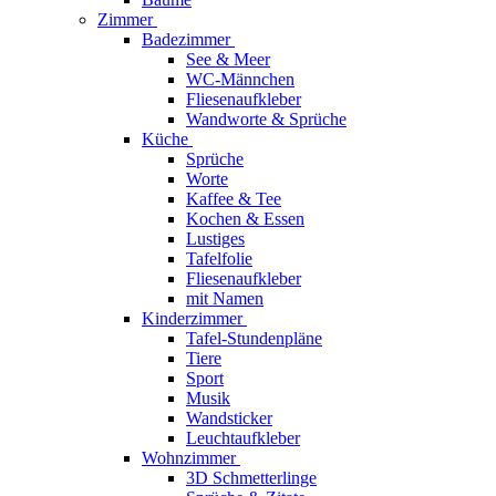
Zimmer
Badezimmer
See & Meer
WC-Männchen
Fliesenaufkleber
Wandworte & Sprüche
Küche
Sprüche
Worte
Kaffee & Tee
Kochen & Essen
Lustiges
Tafelfolie
Fliesenaufkleber
mit Namen
Kinderzimmer
Tafel-Stundenpläne
Tiere
Sport
Musik
Wandsticker
Leuchtaufkleber
Wohnzimmer
3D Schmetterlinge