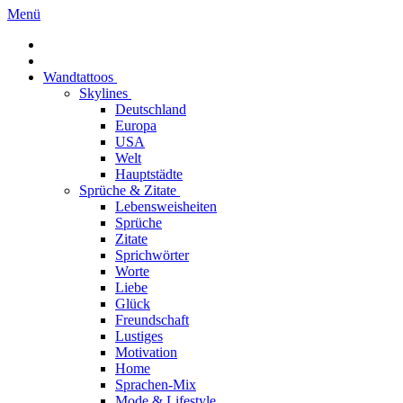
Menü
Wandtattoos
Skylines
Deutschland
Europa
USA
Welt
Hauptstädte
Sprüche & Zitate
Lebensweisheiten
Sprüche
Zitate
Sprichwörter
Worte
Liebe
Glück
Freundschaft
Lustiges
Motivation
Home
Sprachen-Mix
Mode & Lifestyle