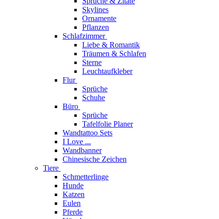
Sprüche & Zitate
Skylines
Ornamente
Pflanzen
Schlafzimmer
Liebe & Romantik
Träumen & Schlafen
Sterne
Leuchtaufkleber
Flur
Sprüche
Schuhe
Büro
Sprüche
Tafelfolie Planer
Wandtattoo Sets
I Love ...
Wandbanner
Chinesische Zeichen
Tiere
Schmetterlinge
Hunde
Katzen
Eulen
Pferde