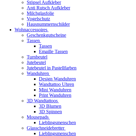
Stöpsel Aufkleber
Anti Rutsch Aufkleber
Milchglasfolie
Vogelschutz
Hausnummernschilder
Wohnaccessoires
Geschenkgutscheine
Tassen
Tassen
Emaille Tassen
Turnbeutel
Jutebeutel
Jutebeutel in Pastellfarben
Wanduhren
Design Wanduhren
Wandtattoo Uhren
Mini Wanduhren
Print Wanduhren
3D Wandtattoos
3D Blumen
3D Spinnen
Mousepads
Lieblingsmenschen
Glasschneidebretter
Lieblingsmenschen