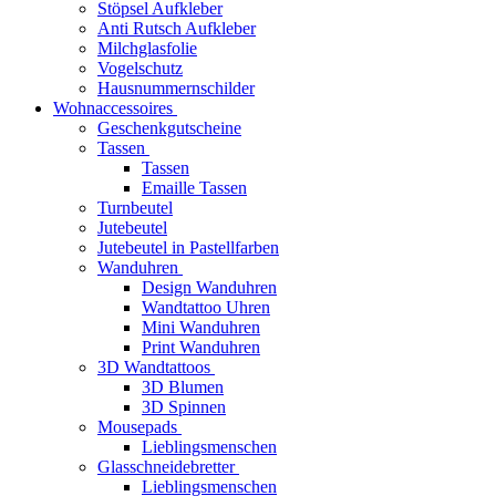
Stöpsel Aufkleber
Anti Rutsch Aufkleber
Milchglasfolie
Vogelschutz
Hausnummernschilder
Wohnaccessoires
Geschenkgutscheine
Tassen
Tassen
Emaille Tassen
Turnbeutel
Jutebeutel
Jutebeutel in Pastellfarben
Wanduhren
Design Wanduhren
Wandtattoo Uhren
Mini Wanduhren
Print Wanduhren
3D Wandtattoos
3D Blumen
3D Spinnen
Mousepads
Lieblingsmenschen
Glasschneidebretter
Lieblingsmenschen