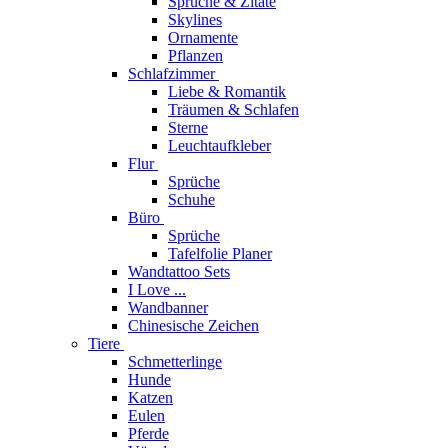
Sprüche & Zitate
Skylines
Ornamente
Pflanzen
Schlafzimmer
Liebe & Romantik
Träumen & Schlafen
Sterne
Leuchtaufkleber
Flur
Sprüche
Schuhe
Büro
Sprüche
Tafelfolie Planer
Wandtattoo Sets
I Love ...
Wandbanner
Chinesische Zeichen
Tiere
Schmetterlinge
Hunde
Katzen
Eulen
Pferde