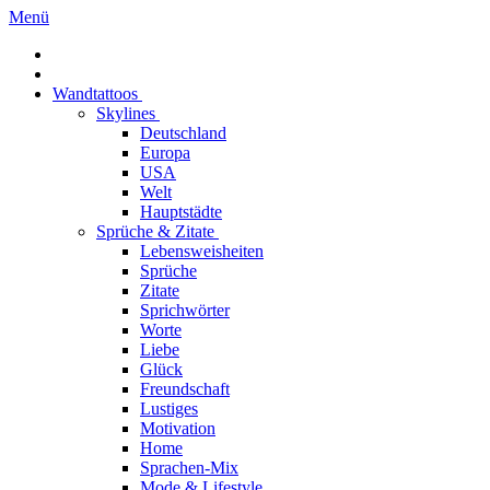
Menü
Wandtattoos
Skylines
Deutschland
Europa
USA
Welt
Hauptstädte
Sprüche & Zitate
Lebensweisheiten
Sprüche
Zitate
Sprichwörter
Worte
Liebe
Glück
Freundschaft
Lustiges
Motivation
Home
Sprachen-Mix
Mode & Lifestyle