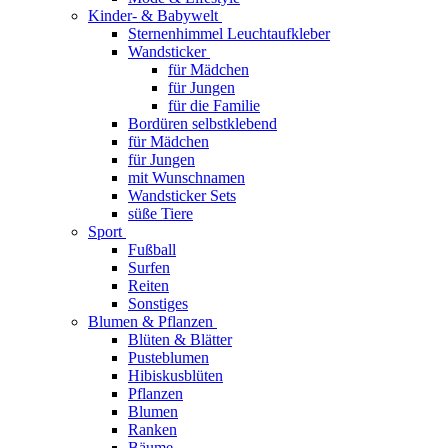
Kinder- & Babywelt
Sternenhimmel Leuchtaufkleber
Wandsticker
für Mädchen
für Jungen
für die Familie
Bordüren selbstklebend
für Mädchen
für Jungen
mit Wunschnamen
Wandsticker Sets
süße Tiere
Sport
Fußball
Surfen
Reiten
Sonstiges
Blumen & Pflanzen
Blüten & Blätter
Pusteblumen
Hibiskusblüten
Pflanzen
Blumen
Ranken
Bäume