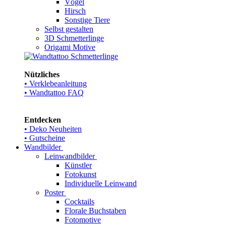
Vögel
Hirsch
Sonstige Tiere
Selbst gestalten
3D Schmetterlinge
Origami Motive
Nützliches
• Verklebeanleitung
• Wandtattoo FAQ
Entdecken
• Deko Neuheiten
• Gutscheine
Wandbilder
Leinwandbilder
Künstler
Fotokunst
Individuelle Leinwand
Poster
Cocktails
Florale Buchstaben
Fotomotive