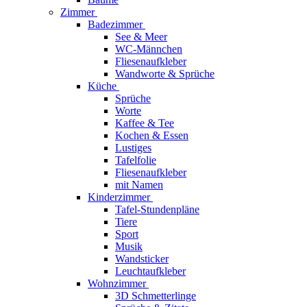
Zimmer
Badezimmer
See & Meer
WC-Männchen
Fliesenaufkleber
Wandworte & Sprüche
Küche
Sprüche
Worte
Kaffee & Tee
Kochen & Essen
Lustiges
Tafelfolie
Fliesenaufkleber
mit Namen
Kinderzimmer
Tafel-Stundenpläne
Tiere
Sport
Musik
Wandsticker
Leuchtaufkleber
Wohnzimmer
3D Schmetterlinge