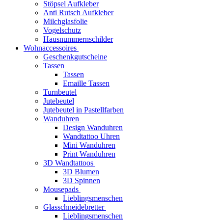
Stöpsel Aufkleber
Anti Rutsch Aufkleber
Milchglasfolie
Vogelschutz
Hausnummernschilder
Wohnaccessoires
Geschenkgutscheine
Tassen
Tassen
Emaille Tassen
Turnbeutel
Jutebeutel
Jutebeutel in Pastellfarben
Wanduhren
Design Wanduhren
Wandtattoo Uhren
Mini Wanduhren
Print Wanduhren
3D Wandtattoos
3D Blumen
3D Spinnen
Mousepads
Lieblingsmenschen
Glasschneidebretter
Lieblingsmenschen