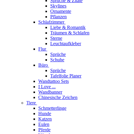
Sprüche & Zitate
Skylines
Ornamente
Pflanzen
Schlafzimmer
Liebe & Romantik
Träumen & Schlafen
Sterne
Leuchtaufkleber
Flur
Sprüche
Schuhe
Büro
Sprüche
Tafelfolie Planer
Wandtattoo Sets
I Love ...
Wandbanner
Chinesische Zeichen
Tiere
Schmetterlinge
Hunde
Katzen
Eulen
Pferde