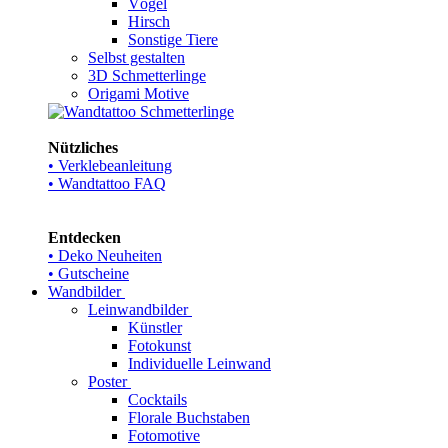
Vögel
Hirsch
Sonstige Tiere
Selbst gestalten
3D Schmetterlinge
Origami Motive
Nützliches
• Verklebeanleitung
• Wandtattoo FAQ
Entdecken
• Deko Neuheiten
• Gutscheine
Wandbilder
Leinwandbilder
Künstler
Fotokunst
Individuelle Leinwand
Poster
Cocktails
Florale Buchstaben
Fotomotive