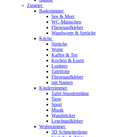
Zimmer
Badezimmer
See & Meer
WC-Männchen
Fliesenaufkleber
Wandworte & Sprüche
Küche
Sprüche
Worte
Kaffee & Tee
Kochen & Essen
Lustiges
Tafelfolie
Fliesenaufkleber
mit Namen
Kinderzimmer
Tafel-Stundenpläne
Tiere
Sport
Musik
Wandsticker
Leuchtaufkleber
Wohnzimmer
3D Schmetterlinge