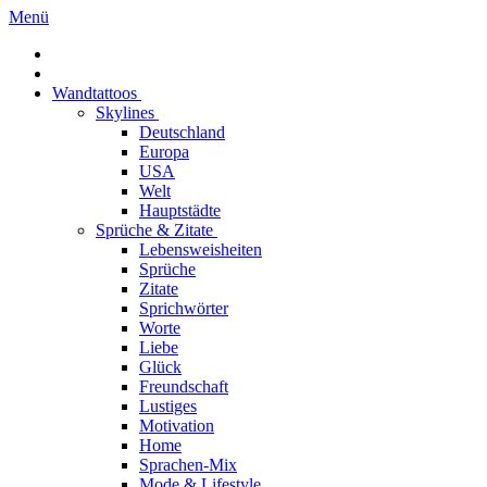
Menü
Wandtattoos
Skylines
Deutschland
Europa
USA
Welt
Hauptstädte
Sprüche & Zitate
Lebensweisheiten
Sprüche
Zitate
Sprichwörter
Worte
Liebe
Glück
Freundschaft
Lustiges
Motivation
Home
Sprachen-Mix
Mode & Lifestyle