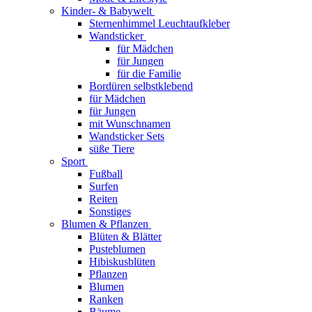
Kinder- & Babywelt
Sternenhimmel Leuchtaufkleber
Wandsticker
für Mädchen
für Jungen
für die Familie
Bordüren selbstklebend
für Mädchen
für Jungen
mit Wunschnamen
Wandsticker Sets
süße Tiere
Sport
Fußball
Surfen
Reiten
Sonstiges
Blumen & Pflanzen
Blüten & Blätter
Pusteblumen
Hibiskusblüten
Pflanzen
Blumen
Ranken
Bäume