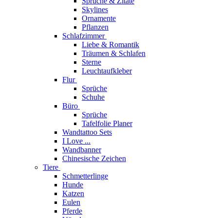
Sprüche & Zitate
Skylines
Ornamente
Pflanzen
Schlafzimmer
Liebe & Romantik
Träumen & Schlafen
Sterne
Leuchtaufkleber
Flur
Sprüche
Schuhe
Büro
Sprüche
Tafelfolie Planer
Wandtattoo Sets
I Love ...
Wandbanner
Chinesische Zeichen
Tiere
Schmetterlinge
Hunde
Katzen
Eulen
Pferde