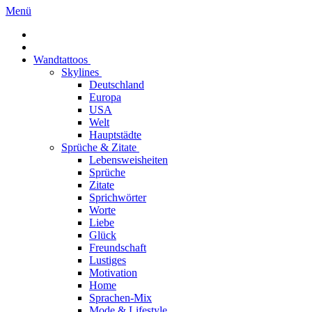
Menü
Wandtattoos
Skylines
Deutschland
Europa
USA
Welt
Hauptstädte
Sprüche & Zitate
Lebensweisheiten
Sprüche
Zitate
Sprichwörter
Worte
Liebe
Glück
Freundschaft
Lustiges
Motivation
Home
Sprachen-Mix
Mode & Lifestyle