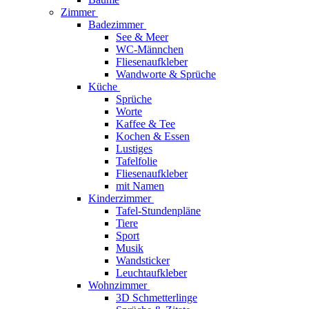
Zimmer
Badezimmer
See & Meer
WC-Männchen
Fliesenaufkleber
Wandworte & Sprüche
Küche
Sprüche
Worte
Kaffee & Tee
Kochen & Essen
Lustiges
Tafelfolie
Fliesenaufkleber
mit Namen
Kinderzimmer
Tafel-Stundenpläne
Tiere
Sport
Musik
Wandsticker
Leuchtaufkleber
Wohnzimmer
3D Schmetterlinge