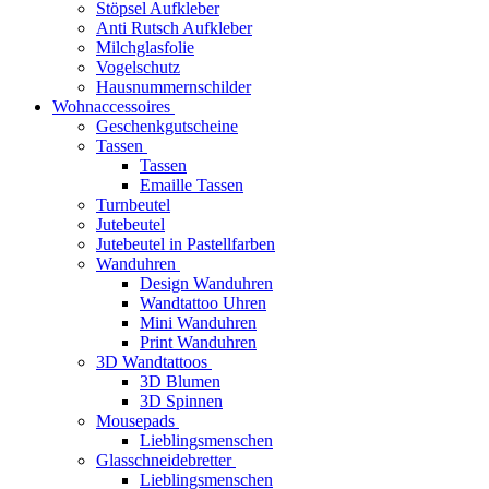
Stöpsel Aufkleber
Anti Rutsch Aufkleber
Milchglasfolie
Vogelschutz
Hausnummernschilder
Wohnaccessoires
Geschenkgutscheine
Tassen
Tassen
Emaille Tassen
Turnbeutel
Jutebeutel
Jutebeutel in Pastellfarben
Wanduhren
Design Wanduhren
Wandtattoo Uhren
Mini Wanduhren
Print Wanduhren
3D Wandtattoos
3D Blumen
3D Spinnen
Mousepads
Lieblingsmenschen
Glasschneidebretter
Lieblingsmenschen