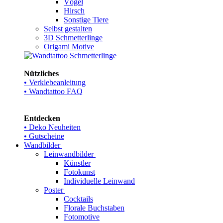
Vögel
Hirsch
Sonstige Tiere
Selbst gestalten
3D Schmetterlinge
Origami Motive
Nützliches
• Verklebeanleitung
• Wandtattoo FAQ
Entdecken
• Deko Neuheiten
• Gutscheine
Wandbilder
Leinwandbilder
Künstler
Fotokunst
Individuelle Leinwand
Poster
Cocktails
Florale Buchstaben
Fotomotive