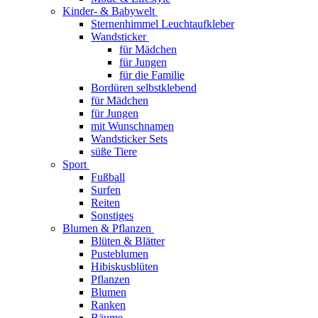
Kinder- & Babywelt
Sternenhimmel Leuchtaufkleber
Wandsticker
für Mädchen
für Jungen
für die Familie
Bordüren selbstklebend
für Mädchen
für Jungen
mit Wunschnamen
Wandsticker Sets
süße Tiere
Sport
Fußball
Surfen
Reiten
Sonstiges
Blumen & Pflanzen
Blüten & Blätter
Pusteblumen
Hibiskusblüten
Pflanzen
Blumen
Ranken
Bäume