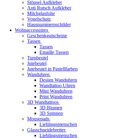
Stöpsel Aufkleber
Anti Rutsch Aufkleber
Milchglasfolie
Vogelschutz
Hausnummernschilder
Wohnaccessoires
Geschenkgutscheine
Tassen
Tassen
Emaille Tassen
Turnbeutel
Jutebeutel
Jutebeutel in Pastellfarben
Wanduhren
Design Wanduhren
Wandtattoo Uhren
Mini Wanduhren
Print Wanduhren
3D Wandtattoos
3D Blumen
3D Spinnen
Mousepads
Lieblingsmenschen
Glasschneidebretter
Lieblingsmenschen