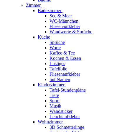
Zimmer
Badezimmer
See & Meer
WC-Männchen
Fliesenaufkleber
Wandworte & Sprüche
Küche
Sprüche
Worte
Kaffee & Tee
Kochen & Essen
Lustiges
Tafelfolie
Fliesenaufkleber
mit Namen
Kinderzimmer
Tafel-Stundenpläne
Tiere
Sport
Musik
Wandsticker
Leuchtaufkleber
Wohnzimmer
3D Schmetterlinge