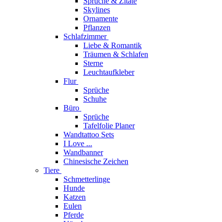
Sprüche & Zitate
Skylines
Ornamente
Pflanzen
Schlafzimmer
Liebe & Romantik
Träumen & Schlafen
Sterne
Leuchtaufkleber
Flur
Sprüche
Schuhe
Büro
Sprüche
Tafelfolie Planer
Wandtattoo Sets
I Love ...
Wandbanner
Chinesische Zeichen
Tiere
Schmetterlinge
Hunde
Katzen
Eulen
Pferde