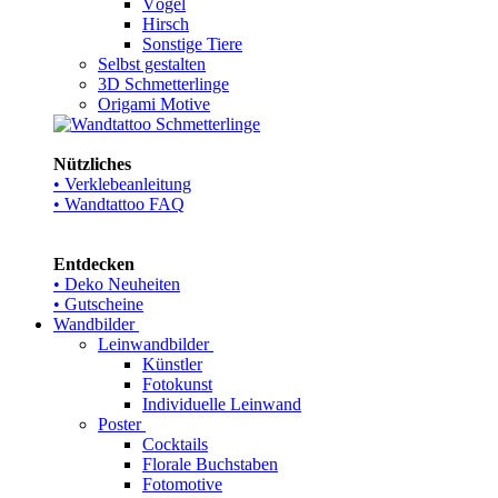
Vögel
Hirsch
Sonstige Tiere
Selbst gestalten
3D Schmetterlinge
Origami Motive
Nützliches
• Verklebeanleitung
• Wandtattoo FAQ
Entdecken
• Deko Neuheiten
• Gutscheine
Wandbilder
Leinwandbilder
Künstler
Fotokunst
Individuelle Leinwand
Poster
Cocktails
Florale Buchstaben
Fotomotive