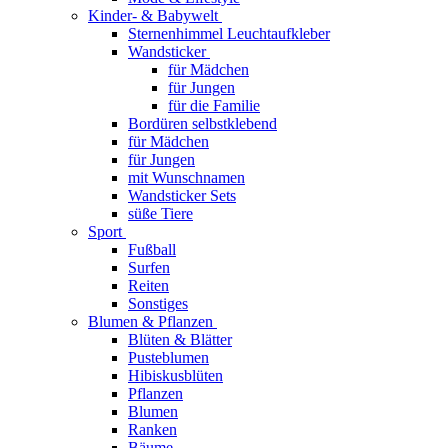
Kinder- & Babywelt
Sternenhimmel Leuchtaufkleber
Wandsticker
für Mädchen
für Jungen
für die Familie
Bordüren selbstklebend
für Mädchen
für Jungen
mit Wunschnamen
Wandsticker Sets
süße Tiere
Sport
Fußball
Surfen
Reiten
Sonstiges
Blumen & Pflanzen
Blüten & Blätter
Pusteblumen
Hibiskusblüten
Pflanzen
Blumen
Ranken
Bäume