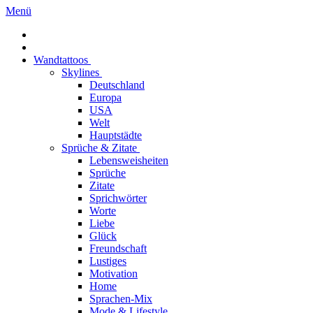
Menü
Wandtattoos
Skylines
Deutschland
Europa
USA
Welt
Hauptstädte
Sprüche & Zitate
Lebensweisheiten
Sprüche
Zitate
Sprichwörter
Worte
Liebe
Glück
Freundschaft
Lustiges
Motivation
Home
Sprachen-Mix
Mode & Lifestyle