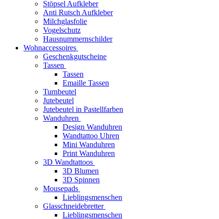
Stöpsel Aufkleber
Anti Rutsch Aufkleber
Milchglasfolie
Vogelschutz
Hausnummernschilder
Wohnaccessoires
Geschenkgutscheine
Tassen
Tassen
Emaille Tassen
Turnbeutel
Jutebeutel
Jutebeutel in Pastellfarben
Wanduhren
Design Wanduhren
Wandtattoo Uhren
Mini Wanduhren
Print Wanduhren
3D Wandtattoos
3D Blumen
3D Spinnen
Mousepads
Lieblingsmenschen
Glasschneidebretter
Lieblingsmenschen