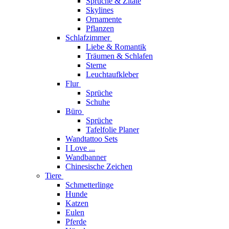
Sprüche & Zitate
Skylines
Ornamente
Pflanzen
Schlafzimmer
Liebe & Romantik
Träumen & Schlafen
Sterne
Leuchtaufkleber
Flur
Sprüche
Schuhe
Büro
Sprüche
Tafelfolie Planer
Wandtattoo Sets
I Love ...
Wandbanner
Chinesische Zeichen
Tiere
Schmetterlinge
Hunde
Katzen
Eulen
Pferde