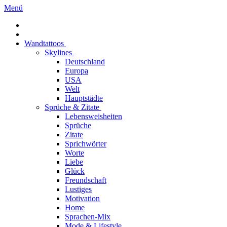
Menü
Wandtattoos
Skylines
Deutschland
Europa
USA
Welt
Hauptstädte
Sprüche & Zitate
Lebensweisheiten
Sprüche
Zitate
Sprichwörter
Worte
Liebe
Glück
Freundschaft
Lustiges
Motivation
Home
Sprachen-Mix
Mode & Lifestyle