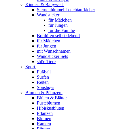
Kinder- & Babywelt
Sternenhimmel Leuchtaufkleber
Wandsticker
für Mädchen
für Jungen
für die Familie
Bordüren selbstklebend
für Mädchen
für Jungen
mit Wunschnamen
Wandsticker Sets
süße Tiere
Sport
Fußball
Surfen
Reiten
Sonstiges
Blumen & Pflanzen
Blüten & Blätter
Pusteblumen
Hibiskusblüten
Pflanzen
Blumen
Ranken
Bäume