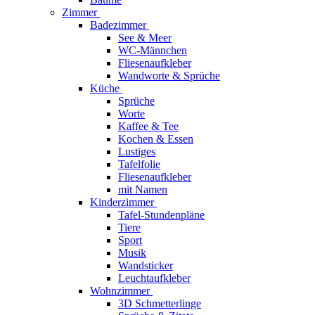
Zimmer
Badezimmer
See & Meer
WC-Männchen
Fliesenaufkleber
Wandworte & Sprüche
Küche
Sprüche
Worte
Kaffee & Tee
Kochen & Essen
Lustiges
Tafelfolie
Fliesenaufkleber
mit Namen
Kinderzimmer
Tafel-Stundenpläne
Tiere
Sport
Musik
Wandsticker
Leuchtaufkleber
Wohnzimmer
3D Schmetterlinge