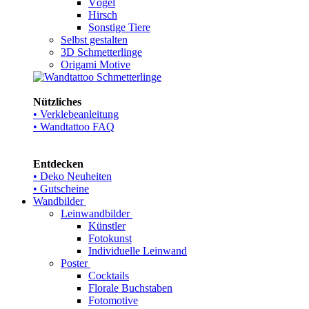
Vögel
Hirsch
Sonstige Tiere
Selbst gestalten
3D Schmetterlinge
Origami Motive
Nützliches
• Verklebeanleitung
• Wandtattoo FAQ
Entdecken
• Deko Neuheiten
• Gutscheine
Wandbilder
Leinwandbilder
Künstler
Fotokunst
Individuelle Leinwand
Poster
Cocktails
Florale Buchstaben
Fotomotive