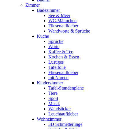
Zimmer
Badezimmer
See & Meer
WC-Männchen
Fliesenaufkleber
Wandworte & Sprüche
Küche
Sprüche
Worte
Kaffee & Tee
Kochen & Essen
Lustiges
Tafelfolie
Fliesenaufkleber
mit Namen
Kinderzimmer
Tafel-Stundenpläne
Tiere
Sport
Musik
Wandsticker
Leuchtaufkleber
Wohnzimmer
3D Schmetterlinge