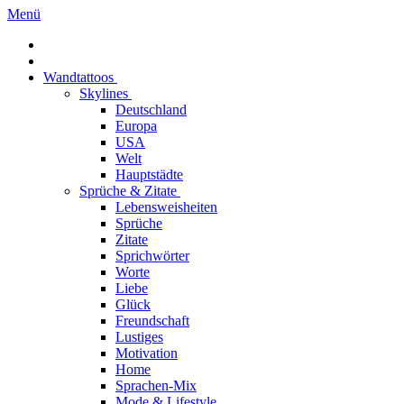
Menü
Wandtattoos
Skylines
Deutschland
Europa
USA
Welt
Hauptstädte
Sprüche & Zitate
Lebensweisheiten
Sprüche
Zitate
Sprichwörter
Worte
Liebe
Glück
Freundschaft
Lustiges
Motivation
Home
Sprachen-Mix
Mode & Lifestyle