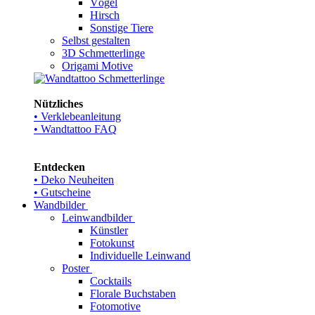
Vögel
Hirsch
Sonstige Tiere
Selbst gestalten
3D Schmetterlinge
Origami Motive
Nützliches
• Verklebeanleitung
• Wandtattoo FAQ
Entdecken
• Deko Neuheiten
• Gutscheine
Wandbilder
Leinwandbilder
Künstler
Fotokunst
Individuelle Leinwand
Poster
Cocktails
Florale Buchstaben
Fotomotive