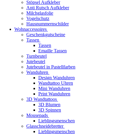
Stöpsel Aufkleber
Anti Rutsch Aufkleber
Milchglasfolie
Vogelschutz
Hausnummernschilder
Wohnaccessoires
Geschenkgutscheine
Tassen
Tassen
Emaille Tassen
Turnbeutel
Jutebeutel
Jutebeutel in Pastellfarben
Wanduhren
Design Wanduhren
Wandtattoo Uhren
Mini Wanduhren
Print Wanduhren
3D Wandtattoos
3D Blumen
3D Spinnen
Mousepads
Lieblingsmenschen
Glasschneidebretter
Lieblingsmenschen