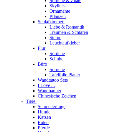
Sprüche & Zitate
Skylines
Ornamente
Pflanzen
Schlafzimmer
Liebe & Romantik
Träumen & Schlafen
Sterne
Leuchtaufkleber
Flur
Sprüche
Schuhe
Büro
Sprüche
Tafelfolie Planer
Wandtattoo Sets
I Love ...
Wandbanner
Chinesische Zeichen
Tiere
Schmetterlinge
Hunde
Katzen
Eulen
Pferde