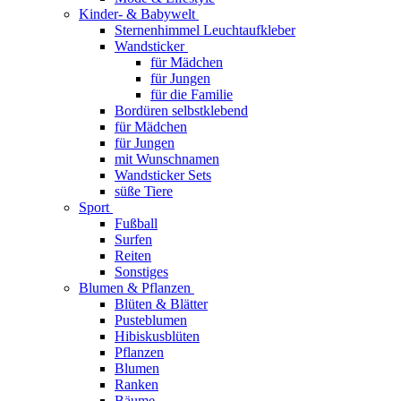
Kinder- & Babywelt
Sternenhimmel Leuchtaufkleber
Wandsticker
für Mädchen
für Jungen
für die Familie
Bordüren selbstklebend
für Mädchen
für Jungen
mit Wunschnamen
Wandsticker Sets
süße Tiere
Sport
Fußball
Surfen
Reiten
Sonstiges
Blumen & Pflanzen
Blüten & Blätter
Pusteblumen
Hibiskusblüten
Pflanzen
Blumen
Ranken
Bäume