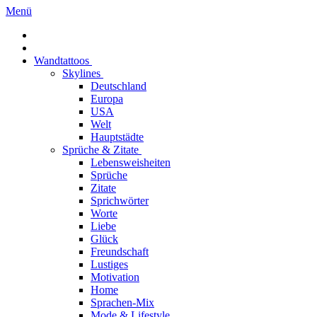
Menü
Wandtattoos
Skylines
Deutschland
Europa
USA
Welt
Hauptstädte
Sprüche & Zitate
Lebensweisheiten
Sprüche
Zitate
Sprichwörter
Worte
Liebe
Glück
Freundschaft
Lustiges
Motivation
Home
Sprachen-Mix
Mode & Lifestyle