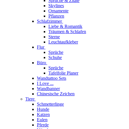
Sprüche & Zitate
Skylines
Ornamente
Pflanzen
Schlafzimmer
Liebe & Romantik
Träumen & Schlafen
Sterne
Leuchtaufkleber
Flur
Sprüche
Schuhe
Büro
Sprüche
Tafelfolie Planer
Wandtattoo Sets
I Love ...
Wandbanner
Chinesische Zeichen
Tiere
Schmetterlinge
Hunde
Katzen
Eulen
Pferde