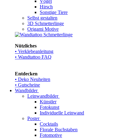
Vögel
Hirsch
Sonstige Tiere
Selbst gestalten
3D Schmetterlinge
Origami Motive
Nützliches
• Verklebeanleitung
• Wandtattoo FAQ
Entdecken
• Deko Neuheiten
• Gutscheine
Wandbilder
Leinwandbilder
Künstler
Fotokunst
Individuelle Leinwand
Poster
Cocktails
Florale Buchstaben
Fotomotive