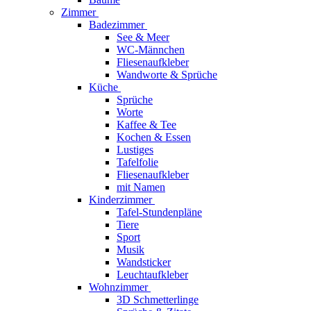
Zimmer
Badezimmer
See & Meer
WC-Männchen
Fliesenaufkleber
Wandworte & Sprüche
Küche
Sprüche
Worte
Kaffee & Tee
Kochen & Essen
Lustiges
Tafelfolie
Fliesenaufkleber
mit Namen
Kinderzimmer
Tafel-Stundenpläne
Tiere
Sport
Musik
Wandsticker
Leuchtaufkleber
Wohnzimmer
3D Schmetterlinge