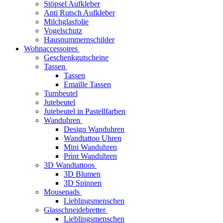
Stöpsel Aufkleber
Anti Rutsch Aufkleber
Milchglasfolie
Vogelschutz
Hausnummernschilder
Wohnaccessoires
Geschenkgutscheine
Tassen
Tassen
Emaille Tassen
Turnbeutel
Jutebeutel
Jutebeutel in Pastellfarben
Wanduhren
Design Wanduhren
Wandtattoo Uhren
Mini Wanduhren
Print Wanduhren
3D Wandtattoos
3D Blumen
3D Spinnen
Mousepads
Lieblingsmenschen
Glasschneidebretter
Lieblingsmenschen