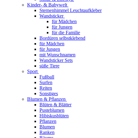
Kinder- & Babywelt
Sternenhimmel Leuchtaufkleber
Wandsticker
für Mädchen
für Jungen
für die Familie
Bordüren selbstklebend
für Mädchen
für Jungen
mit Wunschnamen
Wandsticker Sets
süße Tiere
Sport
Fußball
Surfen
Reiten
Sonstiges
Blumen & Pflanzen
Blüten & Blätter
Pusteblumen
Hibiskusblüten
Pflanzen
Blumen
Ranken
Bäume