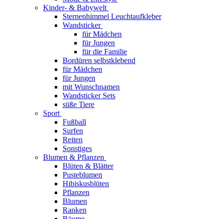
Kinder- & Babywelt
Sternenhimmel Leuchtaufkleber
Wandsticker
für Mädchen
für Jungen
für die Familie
Bordüren selbstklebend
für Mädchen
für Jungen
mit Wunschnamen
Wandsticker Sets
süße Tiere
Sport
Fußball
Surfen
Reiten
Sonstiges
Blumen & Pflanzen
Blüten & Blätter
Pusteblumen
Hibiskusblüten
Pflanzen
Blumen
Ranken
Bäume