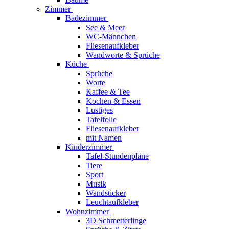
Zimmer
Badezimmer
See & Meer
WC-Männchen
Fliesenaufkleber
Wandworte & Sprüche
Küche
Sprüche
Worte
Kaffee & Tee
Kochen & Essen
Lustiges
Tafelfolie
Fliesenaufkleber
mit Namen
Kinderzimmer
Tafel-Stundenpläne
Tiere
Sport
Musik
Wandsticker
Leuchtaufkleber
Wohnzimmer
3D Schmetterlinge