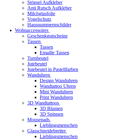
Stöpsel Aufkleber
Anti Rutsch Aufkleber
Milchglasfolie
Vogelschutz
Hausnummernschilder
Wohnaccessoires
Geschenkgutscheine
Tassen
Tassen
Emaille Tassen
Turnbeutel
Jutebeutel
Jutebeutel in Pastellfarben
Wanduhren
Design Wanduhren
Wandtattoo Uhren
Mini Wanduhren
Print Wanduhren
3D Wandtattoos
3D Blumen
3D Spinnen
Mousepads
Lieblingsmenschen
Glasschneidebretter
Lieblingsmenschen