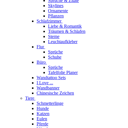
Sprüche & Zitate
Skylines
Ornamente
Pflanzen
Schlafzimmer
Liebe & Romantik
Träumen & Schlafen
Sterne
Leuchtaufkleber
Flur
Sprüche
Schuhe
Büro
Sprüche
Tafelfolie Planer
Wandtattoo Sets
I Love ...
Wandbanner
Chinesische Zeichen
Tiere
Schmetterlinge
Hunde
Katzen
Eulen
Pferde