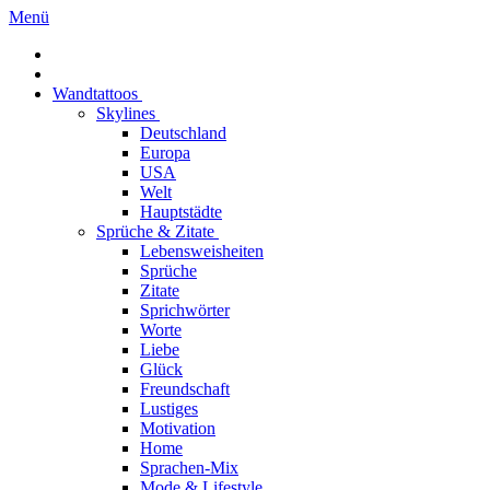
Menü
Wandtattoos
Skylines
Deutschland
Europa
USA
Welt
Hauptstädte
Sprüche & Zitate
Lebensweisheiten
Sprüche
Zitate
Sprichwörter
Worte
Liebe
Glück
Freundschaft
Lustiges
Motivation
Home
Sprachen-Mix
Mode & Lifestyle