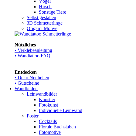
Vögel
Hirsch
Sonstige Tiere
Selbst gestalten
3D Schmetterlinge
Origami Motive
Nützliches
• Verklebeanleitung
• Wandtattoo FAQ
Entdecken
• Deko Neuheiten
• Gutscheine
Wandbilder
Leinwandbilder
Künstler
Fotokunst
Individuelle Leinwand
Poster
Cocktails
Florale Buchstaben
Fotomotive