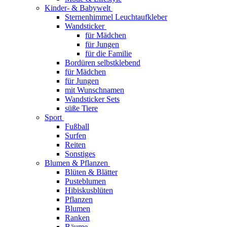
Kinder- & Babywelt
Sternenhimmel Leuchtaufkleber
Wandsticker
für Mädchen
für Jungen
für die Familie
Bordüren selbstklebend
für Mädchen
für Jungen
mit Wunschnamen
Wandsticker Sets
süße Tiere
Sport
Fußball
Surfen
Reiten
Sonstiges
Blumen & Pflanzen
Blüten & Blätter
Pusteblumen
Hibiskusblüten
Pflanzen
Blumen
Ranken
Bäume