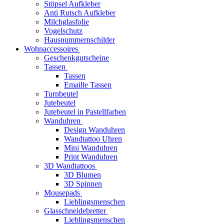
Stöpsel Aufkleber
Anti Rutsch Aufkleber
Milchglasfolie
Vogelschutz
Hausnummernschilder
Wohnaccessoires
Geschenkgutscheine
Tassen
Tassen
Emaille Tassen
Turnbeutel
Jutebeutel
Jutebeutel in Pastellfarben
Wanduhren
Design Wanduhren
Wandtattoo Uhren
Mini Wanduhren
Print Wanduhren
3D Wandtattoos
3D Blumen
3D Spinnen
Mousepads
Lieblingsmenschen
Glasschneidebretter
Lieblingsmenschen