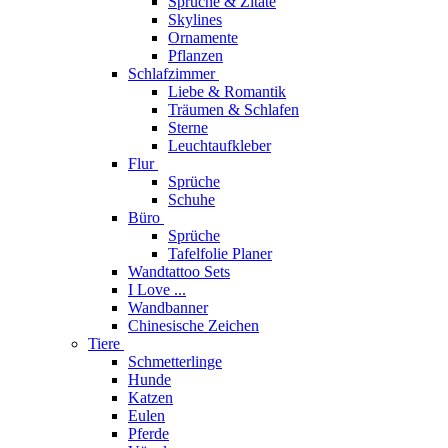
Sprüche & Zitate
Skylines
Ornamente
Pflanzen
Schlafzimmer
Liebe & Romantik
Träumen & Schlafen
Sterne
Leuchtaufkleber
Flur
Sprüche
Schuhe
Büro
Sprüche
Tafelfolie Planer
Wandtattoo Sets
I Love ...
Wandbanner
Chinesische Zeichen
Tiere
Schmetterlinge
Hunde
Katzen
Eulen
Pferde