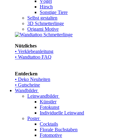
Vögel
Hirsch
Sonstige Tiere
Selbst gestalten
3D Schmetterlinge
Origami Motive
Nützliches
• Verklebeanleitung
• Wandtattoo FAQ
Entdecken
• Deko Neuheiten
• Gutscheine
Wandbilder
Leinwandbilder
Künstler
Fotokunst
Individuelle Leinwand
Poster
Cocktails
Florale Buchstaben
Fotomotive