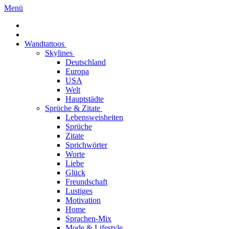
Menü
Wandtattoos
Skylines
Deutschland
Europa
USA
Welt
Hauptstädte
Sprüche & Zitate
Lebensweisheiten
Sprüche
Zitate
Sprichwörter
Worte
Liebe
Glück
Freundschaft
Lustiges
Motivation
Home
Sprachen-Mix
Mode & Lifestyle