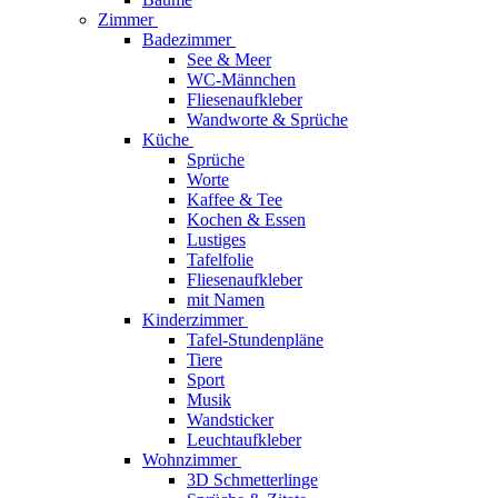
Zimmer
Badezimmer
See & Meer
WC-Männchen
Fliesenaufkleber
Wandworte & Sprüche
Küche
Sprüche
Worte
Kaffee & Tee
Kochen & Essen
Lustiges
Tafelfolie
Fliesenaufkleber
mit Namen
Kinderzimmer
Tafel-Stundenpläne
Tiere
Sport
Musik
Wandsticker
Leuchtaufkleber
Wohnzimmer
3D Schmetterlinge