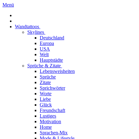
Menü
Wandtattoos
Skylines
Deutschland
Europa
USA
Welt
Hauptstädte
Sprüche & Zitate
Lebensweisheiten
Sprüche
Zitate
Sprichwörter
Worte
Liebe
Glück
Freundschaft
Lustiges
Motivation
Home
Sprachen-Mix
Mode & Lifestyle