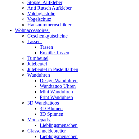
Stöpsel Aufkleber
Anti Rutsch Aufkleber
Milchglasfolie
Vogelschutz
Hausnummernschilder
Wohnaccessoires
Geschenkgutscheine
Tassen
Tassen
Emaille Tassen
Turnbeutel
Jutebeutel
Jutebeutel in Pastellfarben
Wanduhren
Design Wanduhren
Wandtattoo Uhren
Mini Wanduhren
Print Wanduhren
3D Wandtattoos
3D Blumen
3D Spinnen
Mousepads
Lieblingsmenschen
Glasschneidebretter
Lieblingsmenschen