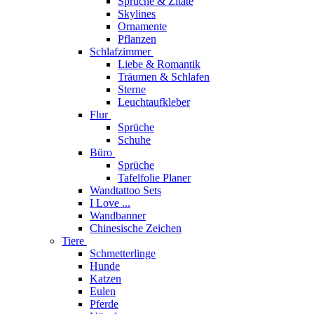
Sprüche & Zitate
Skylines
Ornamente
Pflanzen
Schlafzimmer
Liebe & Romantik
Träumen & Schlafen
Sterne
Leuchtaufkleber
Flur
Sprüche
Schuhe
Büro
Sprüche
Tafelfolie Planer
Wandtattoo Sets
I Love ...
Wandbanner
Chinesische Zeichen
Tiere
Schmetterlinge
Hunde
Katzen
Eulen
Pferde