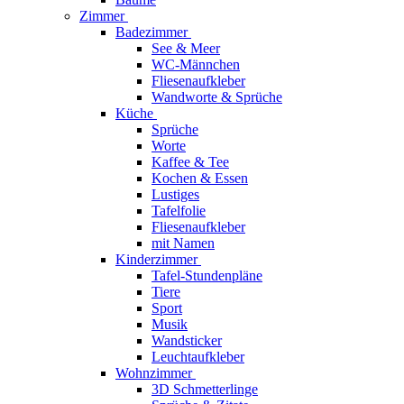
Zimmer
Badezimmer
See & Meer
WC-Männchen
Fliesenaufkleber
Wandworte & Sprüche
Küche
Sprüche
Worte
Kaffee & Tee
Kochen & Essen
Lustiges
Tafelfolie
Fliesenaufkleber
mit Namen
Kinderzimmer
Tafel-Stundenpläne
Tiere
Sport
Musik
Wandsticker
Leuchtaufkleber
Wohnzimmer
3D Schmetterlinge