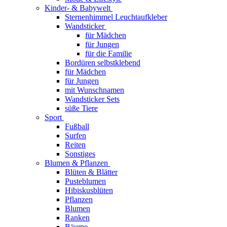
Kinder- & Babywelt
Sternenhimmel Leuchtaufkleber
Wandsticker
für Mädchen
für Jungen
für die Familie
Bordüren selbstklebend
für Mädchen
für Jungen
mit Wunschnamen
Wandsticker Sets
süße Tiere
Sport
Fußball
Surfen
Reiten
Sonstiges
Blumen & Pflanzen
Blüten & Blätter
Pusteblumen
Hibiskusblüten
Pflanzen
Blumen
Ranken
Bäume