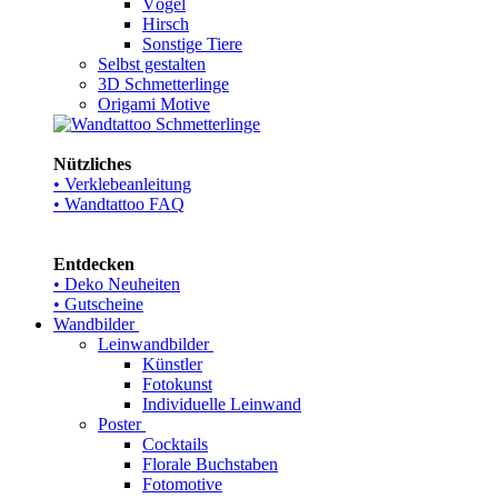
Vögel
Hirsch
Sonstige Tiere
Selbst gestalten
3D Schmetterlinge
Origami Motive
Nützliches
• Verklebeanleitung
• Wandtattoo FAQ
Entdecken
• Deko Neuheiten
• Gutscheine
Wandbilder
Leinwandbilder
Künstler
Fotokunst
Individuelle Leinwand
Poster
Cocktails
Florale Buchstaben
Fotomotive