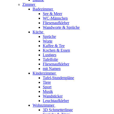
Zimmer
Badezimmer
See & Meer
WC-Männchen
Fliesenaufkleber
Wandworte & Sprüche
Küche
Sprüche
Worte
Kaffee & Tee
Kochen & Essen
Lustiges
Tafelfolie
Fliesenaufkleber
mit Namen
Kinderzimmer
Tafel-Stundenpläne
Tiere
Sport
Musik
Wandsticker
Leuchtaufkleber
Wohnzimmer
3D Schmetterlinge