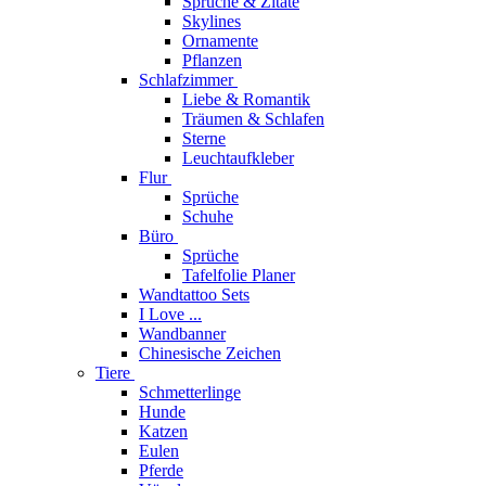
Sprüche & Zitate
Skylines
Ornamente
Pflanzen
Schlafzimmer
Liebe & Romantik
Träumen & Schlafen
Sterne
Leuchtaufkleber
Flur
Sprüche
Schuhe
Büro
Sprüche
Tafelfolie Planer
Wandtattoo Sets
I Love ...
Wandbanner
Chinesische Zeichen
Tiere
Schmetterlinge
Hunde
Katzen
Eulen
Pferde