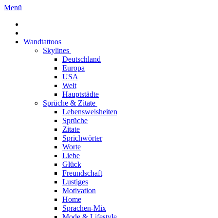
Menü
Wandtattoos
Skylines
Deutschland
Europa
USA
Welt
Hauptstädte
Sprüche & Zitate
Lebensweisheiten
Sprüche
Zitate
Sprichwörter
Worte
Liebe
Glück
Freundschaft
Lustiges
Motivation
Home
Sprachen-Mix
Mode & Lifestyle