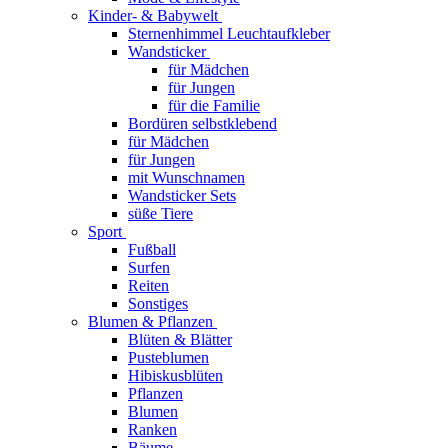
Kinder- & Babywelt
Sternenhimmel Leuchtaufkleber
Wandsticker
für Mädchen
für Jungen
für die Familie
Bordüren selbstklebend
für Mädchen
für Jungen
mit Wunschnamen
Wandsticker Sets
süße Tiere
Sport
Fußball
Surfen
Reiten
Sonstiges
Blumen & Pflanzen
Blüten & Blätter
Pusteblumen
Hibiskusblüten
Pflanzen
Blumen
Ranken
Bäume