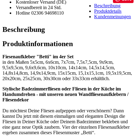
Kostenloser Versand (DE)
Beschreibung
Versandbereit in 24 Std.
Produktdetails
Hotline 02306 94698110
Kundenmeinungen
Beschreibung
Produktinformationen
Fiesenaufkleber "Betti" im 4er Set
in den Maßen 5x5cm, 6x6cm, 7x7cm, 7,5x7,5cm, 9x9cm,
9,5x9,5cm, 9,6x9,6cm, 10x10cm, 14x14cm, 14,5x14,5cm,
14,8x14,8cm, 14,9x14,9cm, 15x15cm, 15,1x15,1cm, 19,5x19,5cm,
20x20cm, 25x25cm, 30x30cm oder 33x33cm erhältlich.
Stylische Badezimmerfliesen oder Fliesen in der Küche im
Handumdrehen - mit unseren neuen Wandfliesenaufklebern /
Fliesendekor
Du möchtest Deine Fliesen aufpeppen oder verschönern? Dann
kannst Du jetzt mit diesem einmaligen und eleganten Design die
Fliesen in Deiner Küche oder Deinem Badezimmer bekleben und
eine ganz neue Optik zaubern. Vier der einzelnen Fliesenaufkleber
ergeben zusammen dieses Fliesenmuster „Betti“.