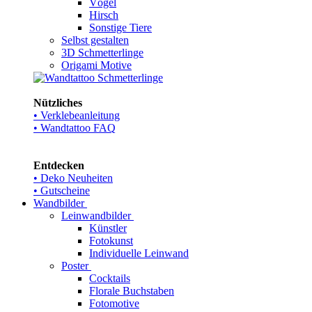
Vögel
Hirsch
Sonstige Tiere
Selbst gestalten
3D Schmetterlinge
Origami Motive
Nützliches
• Verklebeanleitung
• Wandtattoo FAQ
Entdecken
• Deko Neuheiten
• Gutscheine
Wandbilder
Leinwandbilder
Künstler
Fotokunst
Individuelle Leinwand
Poster
Cocktails
Florale Buchstaben
Fotomotive