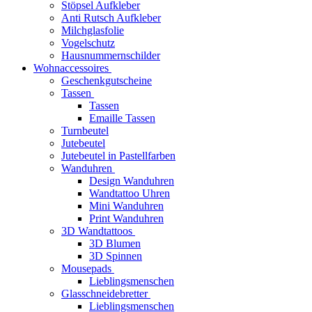
Stöpsel Aufkleber
Anti Rutsch Aufkleber
Milchglasfolie
Vogelschutz
Hausnummernschilder
Wohnaccessoires
Geschenkgutscheine
Tassen
Tassen
Emaille Tassen
Turnbeutel
Jutebeutel
Jutebeutel in Pastellfarben
Wanduhren
Design Wanduhren
Wandtattoo Uhren
Mini Wanduhren
Print Wanduhren
3D Wandtattoos
3D Blumen
3D Spinnen
Mousepads
Lieblingsmenschen
Glasschneidebretter
Lieblingsmenschen