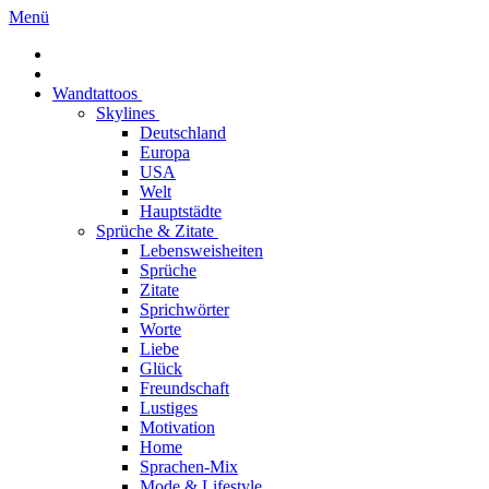
Menü
Wandtattoos
Skylines
Deutschland
Europa
USA
Welt
Hauptstädte
Sprüche & Zitate
Lebensweisheiten
Sprüche
Zitate
Sprichwörter
Worte
Liebe
Glück
Freundschaft
Lustiges
Motivation
Home
Sprachen-Mix
Mode & Lifestyle