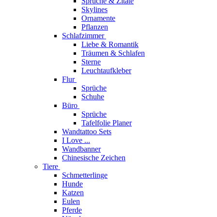
Sprüche & Zitate
Skylines
Ornamente
Pflanzen
Schlafzimmer
Liebe & Romantik
Träumen & Schlafen
Sterne
Leuchtaufkleber
Flur
Sprüche
Schuhe
Büro
Sprüche
Tafelfolie Planer
Wandtattoo Sets
I Love ...
Wandbanner
Chinesische Zeichen
Tiere
Schmetterlinge
Hunde
Katzen
Eulen
Pferde