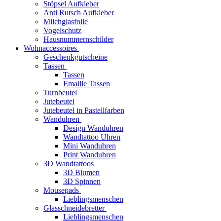
Stöpsel Aufkleber
Anti Rutsch Aufkleber
Milchglasfolie
Vogelschutz
Hausnummernschilder
Wohnaccessoires
Geschenkgutscheine
Tassen
Tassen
Emaille Tassen
Turnbeutel
Jutebeutel
Jutebeutel in Pastellfarben
Wanduhren
Design Wanduhren
Wandtattoo Uhren
Mini Wanduhren
Print Wanduhren
3D Wandtattoos
3D Blumen
3D Spinnen
Mousepads
Lieblingsmenschen
Glasschneidebretter
Lieblingsmenschen