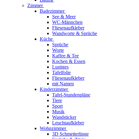
Zimmer
Badezimmer
See & Meer
WC-Männchen
Fliesenaufkleber
Wandworte & Sprüche
Küche
Sprüche
Worte
Kaffee & Tee
Kochen & Essen
Lustiges
Tafelfolie
Fliesenaufkleber
mit Namen
Kinderzimmer
Tafel-Stundenpläne
Tiere
Sport
Musik
Wandsticker
Leuchtaufkleber
Wohnzimmer
3D Schmetterlinge