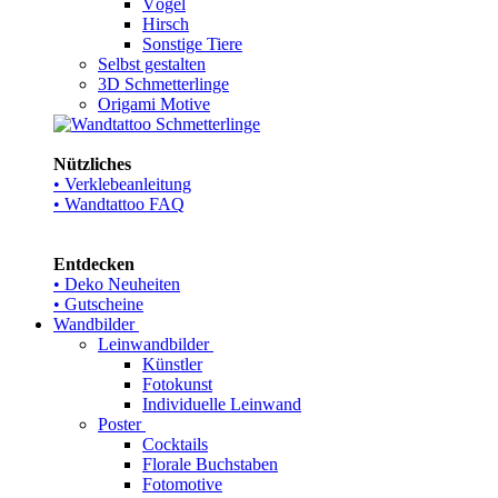
Vögel
Hirsch
Sonstige Tiere
Selbst gestalten
3D Schmetterlinge
Origami Motive
Nützliches
• Verklebeanleitung
• Wandtattoo FAQ
Entdecken
• Deko Neuheiten
• Gutscheine
Wandbilder
Leinwandbilder
Künstler
Fotokunst
Individuelle Leinwand
Poster
Cocktails
Florale Buchstaben
Fotomotive