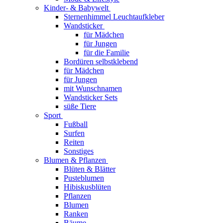
Kinder- & Babywelt
Sternenhimmel Leuchtaufkleber
Wandsticker
für Mädchen
für Jungen
für die Familie
Bordüren selbstklebend
für Mädchen
für Jungen
mit Wunschnamen
Wandsticker Sets
süße Tiere
Sport
Fußball
Surfen
Reiten
Sonstiges
Blumen & Pflanzen
Blüten & Blätter
Pusteblumen
Hibiskusblüten
Pflanzen
Blumen
Ranken
Bäume